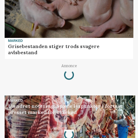
MARKED
Grisebestanden stiger trods svagere
avlsbestand
Loading...
Annonce
MARKED
Uændret notering: Spæde lyspunkter i fortsat
presset marked for oksekød
Loading...
Annonce