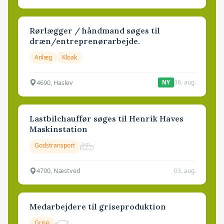
Rørlægger / håndmand søges til
dræn/entreprenørarbejde.
Anlæg
Kloak
4690, Haslev
06. aug.
NY
Lastbilchauffør søges til Henrik Haves
Maskinstation
Godstransport
4700, Næstved
03. aug.
Medarbejdere til griseproduktion
Grise