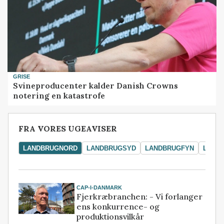
GRISE
Svineproducenter kalder Danish Crowns
notering en katastrofe
FRA VORES UGEAVISER
LANDBRUGNORD
LANDBRUGSYD
LANDBRUGFYN
LAND
CAP-I-DANMARK
Fjerkræbranchen: - Vi forlanger
ens konkurrence- og
produktionsvilkår