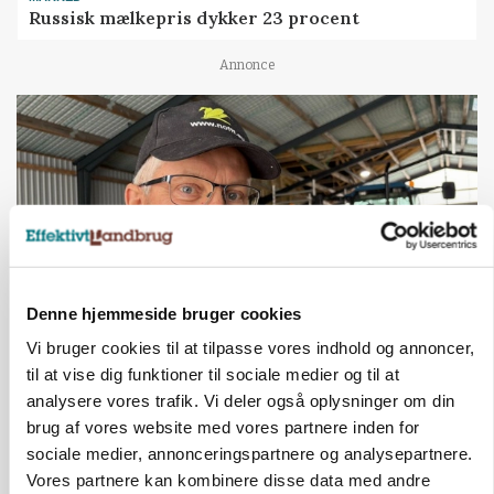
Russisk mælkepris dykker 23 procent
Annonce
Denne hjemmeside bruger cookies
Vi bruger cookies til at tilpasse vores indhold og annoncer,
POLITIK
til at vise dig funktioner til sociale medier og til at
»Nu stopper I«: Landbrugsdebattør og
analysere vores trafik. Vi deler også oplysninger om din
protestgruppe vil demonstrere mod ny
gødskningslov
brug af vores website med vores partnere inden for
sociale medier, annonceringspartnere og analysepartnere.
Annonce
Vores partnere kan kombinere disse data med andre