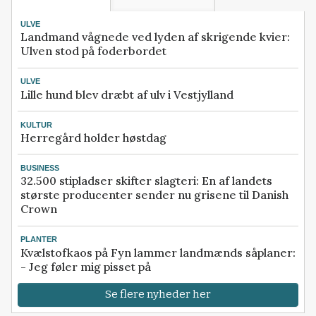
ULVE
Landmand vågnede ved lyden af skrigende kvier:
Ulven stod på foderbordet
ULVE
Lille hund blev dræbt af ulv i Vestjylland
KULTUR
Herregård holder høstdag
BUSINESS
32.500 stipladser skifter slagteri: En af landets
største producenter sender nu grisene til Danish
Crown
PLANTER
Kvælstofkaos på Fyn lammer landmænds såplaner:
- Jeg føler mig pisset på
Se flere nyheder her