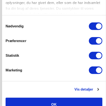
oplysninger, du har givet dem, eller som de har indsamlet
POLITIK
fra din brug af deres tjenester. Du samtykker til vores
Folketinget behandler ny gødskningslov: Sådan
cookies, hvis du fortsætter med at anvende vores
kan den ændre din bedrift fra 2027
hjemmeside.
Samtykkevalg
Loading...
Nødvendig
Annonce
Præferencer
Statistik
Marketing
Vis detaljer
KVÆG
Snart kan man søge tilskud til naturprojekter
OK