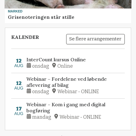
MARKED
Grisenoteringen står stille
KALENDER
Se flere arrangementer
InterCount kursus Online
12
AUG
onsdag
Online
Webinar – Fordelene ved løbende
12
aflevering af bilag
AUG
onsdag
Webinar - ONLINE
Webinar – Kom i gang med digital
17
bogføring
AUG
mandag
Webinar - ONLINE