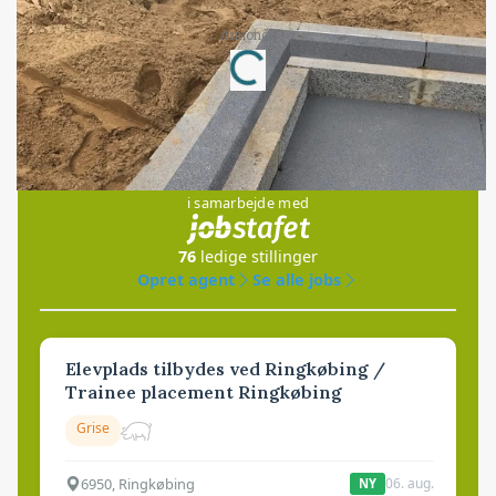
Loading...
Annonce
Jobs
i samarbejde med
76
ledige stillinger
Opret agent
Se alle jobs
Elevplads tilbydes ved Ringkøbing /
Trainee placement Ringkøbing
Grise
6950, Ringkøbing
06. aug.
NY