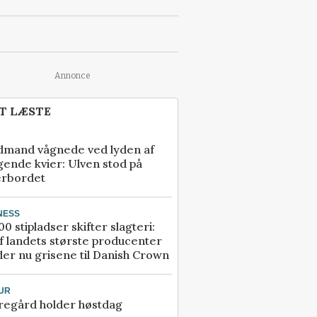
Annonce
T LÆSTE
dmand vågnede ved lyden af
gende kvier: Ulven stod på
erbordet
NESS
00 stipladser skifter slagteri:
f landets største producenter
er nu grisene til Danish Crown
UR
regård holder høstdag