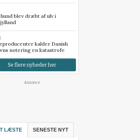
e hund blev dræbt af ulv i
jylland
E
eproducenter kalder Danish
ns notering en katastrofe
Se flere nyheder her
Annonce
T LÆSTE
SENESTE NYT