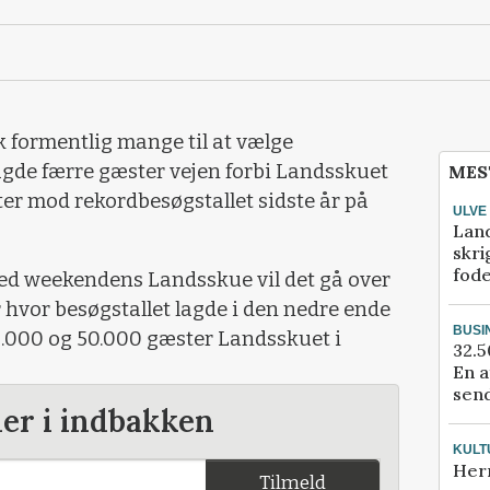
formentlig mange til at vælge
lagde færre gæster vejen forbi Landsskuet
MES
ster mod rekordbesøgstallet sidste år på
ULVE
Lan
skri
fod
ed weekendens Landsskue vil det gå over
r hvor besøgstallet lagde i den nedre ende
BUSI
.000 og 50.000 gæster Landsskuet i
32.5
En a
send
der i indbakken
KULT
Her
Tilmeld