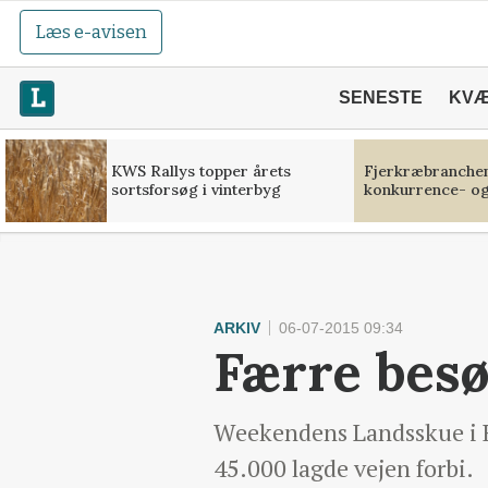
Læs e-avisen
SENESTE
KV
KWS Rallys topper årets
Fjerkræbranchen:
sortsforsøg i vinterbyg
konkurrence- og
ARKIV
06-07-2015 09:34
Færre besø
Weekendens Landsskue i He
45.000 lagde vejen forbi.