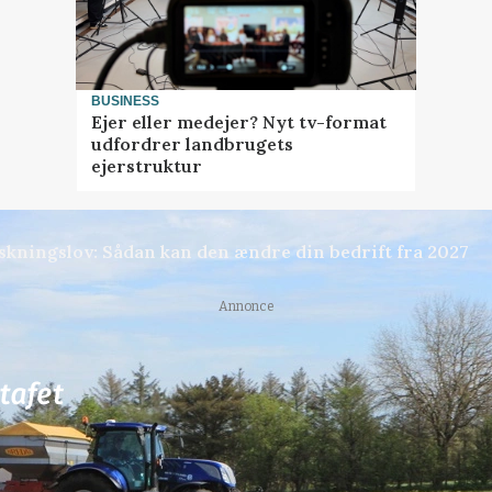
BUSINESS
Ejer eller medejer? Nyt tv-format
udfordrer landbrugets
ejerstruktur
skningslov: Sådan kan den ændre din bedrift fra 2027
Annonce
76
ledige stillinger