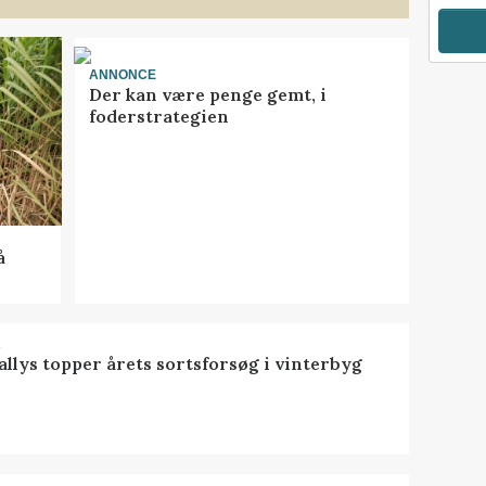
ANNONCE
Der kan være penge gemt, i
foderstrategien
å
R
llys topper årets sortsforsøg i vinterbyg