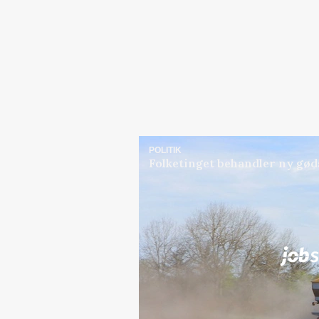
POLITIK
Folketinget behandler ny gød
Jobs
i samarbejde med