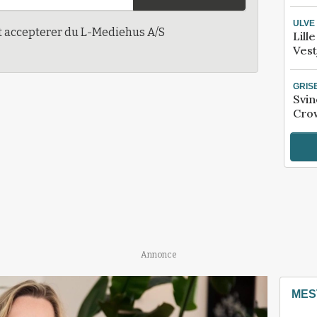
ULVE
t accepterer du L-Mediehus A/S
Lill
Vest
GRIS
Svin
Crow
Annonce
MES