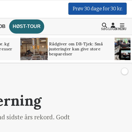
Prøv 30 dage for 30 kr.
OB
HØST-TOUR
SØG
LOGIN
MENU
r. kg
Rådgiver om DB-Tjek: Små
presser
justeringer kan give store
besparelser
erning
 sidste års rekord. Godt