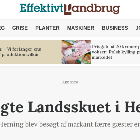
ÆG
GRISE
PLANTER
MASKINER
BUSINESS
J
Prisgab på 20 kroner p
 - Vi forlanger ens
vokser: Polsk kylling 
 produktionsvilkår
markedet
Annonce
gte Landsskuet i H
rning blev besøgt af markant færre gæster end