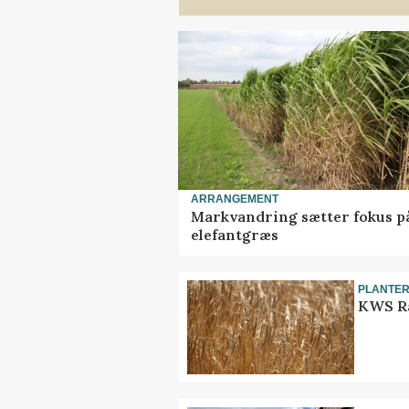
ARRANGEMENT
Markvandring sætter fokus p
elefantgræs
PLANTE
KWS Ra