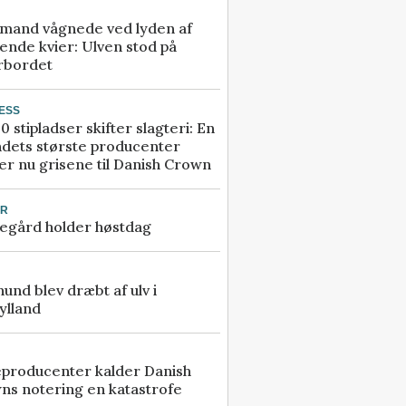
mand vågnede ved lyden af
ende kvier: Ulven stod på
rbordet
ESS
0 stipladser skifter slagteri: En
ndets største producenter
r nu grisene til Danish Crown
UR
egård holder høstdag
 hund blev dræbt af ulv i
ylland
eproducenter kalder Danish
ns notering en katastrofe