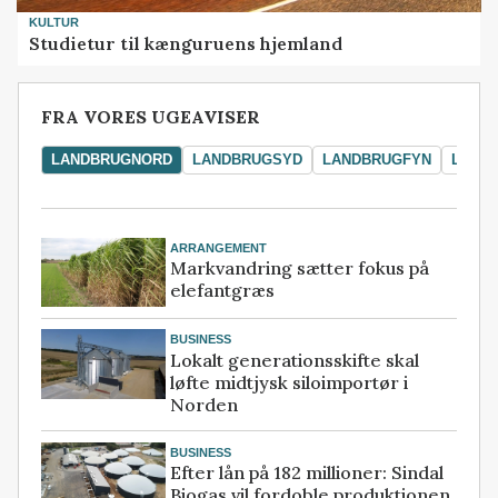
KULTUR
Studietur til kænguruens hjemland
FRA VORES UGEAVISER
LANDBRUGNORD
LANDBRUGSYD
LANDBRUGFYN
LAND
ARRANGEMENT
Markvandring sætter fokus på
elefantgræs
BUSINESS
Lokalt generationsskifte skal
løfte midtjysk siloimportør i
Norden
BUSINESS
Efter lån på 182 millioner: Sindal
Biogas vil fordoble produktionen