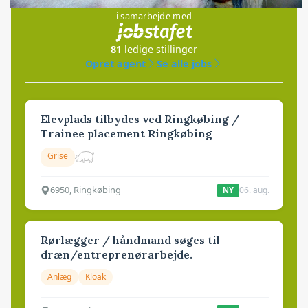
i samarbejde med
81
ledige stillinger
Opret agent
Se alle jobs
Elevplads tilbydes ved Ringkøbing /
Trainee placement Ringkøbing
Grise
6950, Ringkøbing
06. aug.
NY
Rørlægger / håndmand søges til
dræn/entreprenørarbejde.
Anlæg
Kloak