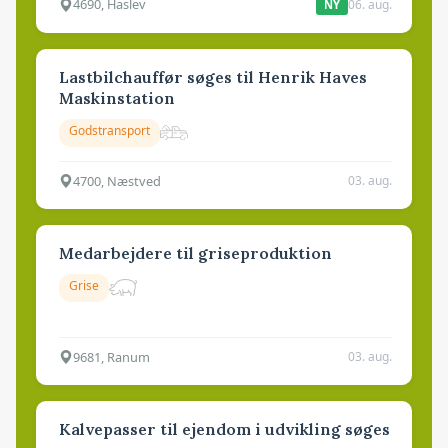
4690, Haslev
06. aug.
NY
Lastbilchauffør søges til Henrik Haves
Maskinstation
Godstransport
4700, Næstved
03. aug.
Medarbejdere til griseproduktion
Grise
9681, Ranum
03. aug.
Kalvepasser til ejendom i udvikling søges