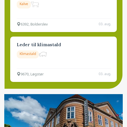
Kalve
6392, Bolderslev
03. aug.
Leder til klimastald
Klimastald
9670, Løgstør
03. aug.