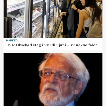
MARKED
USA: Oksekød steg i værdi i juni – svinekød faldt