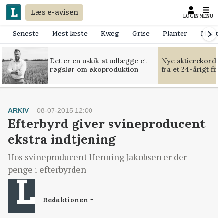
Læs e-avisen
LOGIN
MENU
Seneste
Mest læste
Kvæg
Grise
Planter
Mask
Det er en uskik at udlægge et
Nye aktierekorde
røgslør om økoproduktion
fra et 24-årigt f
ARKIV
08-07-2015 12:00
Efterbyrd giver svineproducent
ekstra indtjening
Hos svineproducent Henning Jakobsen er der
penge i efterbyrden
Redaktionen