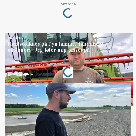
Loading...
Annonce
PLANTER
Kvælstofkaos på Fyn lammer landmænds
såplaner: - Jeg føler mig pisset på
Loading...
Annonce