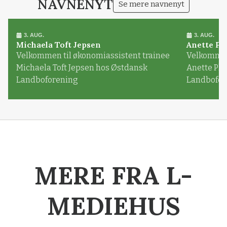
NAVNENYT
Se mere navnenyt
3. AUG.
3. AUG.
Michaela Toft Jepsen
Anette Pl
Velkommen til økonomiassistent trainee
Velkommen 
Michaela Toft Jepsen hos Østdansk
Anette Pl
Landboforening
Landbofor
MERE FRA L-
MEDIEHUS