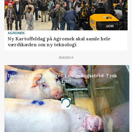
AGROMEK
Ny Kartoffeldag på Agromek skal samle hele
værdikæden om ny teknologi
Annonce
GRISE
Danish Crown slår igen i noteringsstrid: Tysk
gab er 3 kroner – ikke 4,30
Annonce
Loading...
Jobs