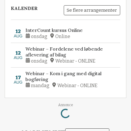
KALENDER
Se flere arrangementer
InterCount kursus Online
12
AUG
onsdag
Online
Webinar – Fordelene ved løbende
12
aflevering af bilag
AUG
onsdag
Webinar - ONLINE
Webinar – Kom i gang med digital
17
bogføring
AUG
mandag
Webinar - ONLINE
Loading...
Annonce