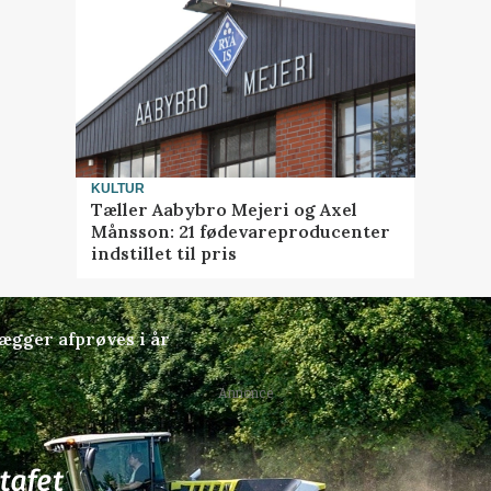
KULTUR
Tæller Aabybro Mejeri og Axel
Månsson: 21 fødevareproducenter
indstillet til pris
lægger afprøves i år
Annonce
77
ledige stillinger