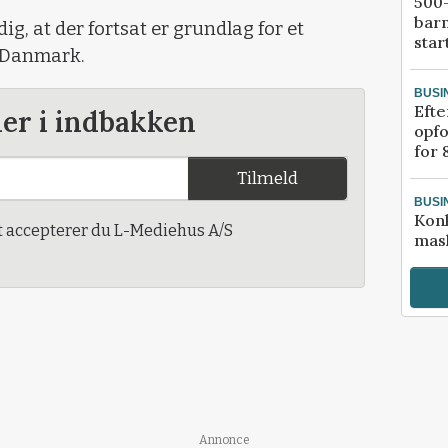
500-
bar
, at der fortsat er grundlag for et
star
i Danmark.
BUSI
Efte
der i indbakken
opfo
for 
Tilmeld
BUSI
Kon
t accepterer du L-Mediehus A/S
mask
Annonce