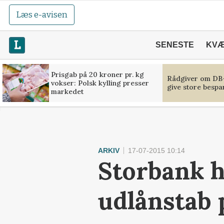
Læs e-avisen
SENESTE
KV
Prisgab på 20 kroner pr. kg
Rådgiver om DB-
vokser: Polsk kylling presser
give store bespa
markedet
ARKIV
17-07-2015 10:14
Storbank ha
udlånstab 