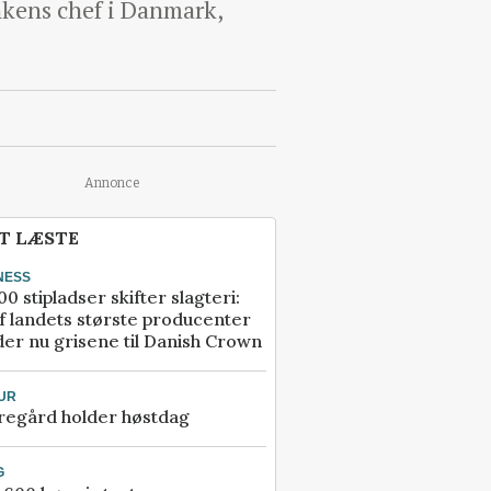
nkens chef i Danmark,
Annonce
T LÆSTE
NESS
00 stipladser skifter slagteri:
f landets største producenter
er nu grisene til Danish Crown
UR
regård holder høstdag
G