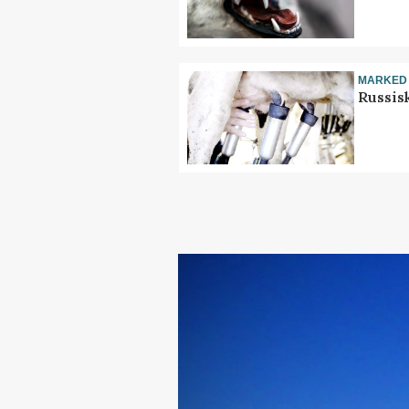
MARKED
Russis