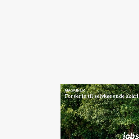
MASKINER
Forserie til selvkørende skår
Jobs
i samarbejde med