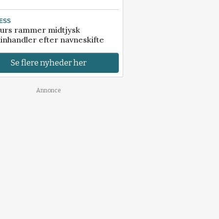
ESS
urs rammer midtjysk
inhandler efter navneskifte
Se flere nyheder her
Annonce