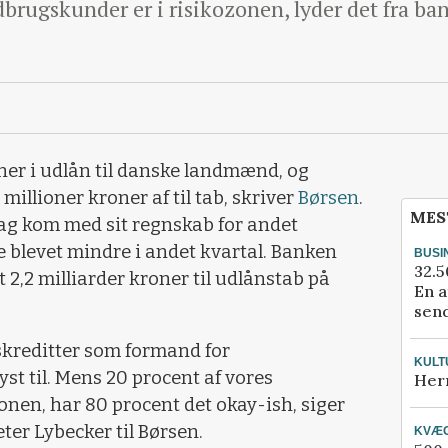
dbrugskunder er i risikozonen, lyder det fra ba
ner i udlån til danske landmænd, og
illioner kroner af til tab, skriver
Børsen
.
MES
dag kom med sit regnskab for andet
e blevet mindre i andet kvartal. Banken
BUSI
32.5
t 2,2 milliarder kroner til udlånstab på
En a
send
gskreditter som formand for
KULT
yst til. Mens 20 procent af vores
Her
onen, har 80 procent det okay-ish, siger
ter Lybecker til Børsen.
KVÆ