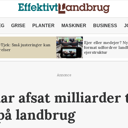
ÆG
GRISE
PLANTER
MASKINER
BUSINESS
J
Ejer eller medejer? Ny
Tjek: Små justeringer kan
format udfordrer land
relser
ejerstruktur
Annonce
r afsat milliarder t
på landbrug