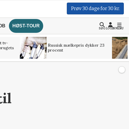
Prøv 30 dage for 30 kr.
OB
HØST-TOUR
SØG
LOGIN
MENU
t tv-
Russisk mælkepris dykker 23
brugets
procent
il