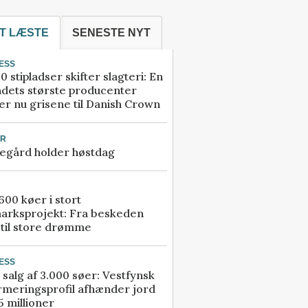
T LÆSTE
SENESTE NYT
ESS
0 stipladser skifter slagteri: En
ndets største producenter
r nu grisene til Danish Crown
UR
egård holder høstdag
00 køer i stort
arksprojekt: Fra beskeden
 til store drømme
ESS
 salg af 3.000 søer: Vestfynsk
rmeringsprofil afhænder jord
5 millioner