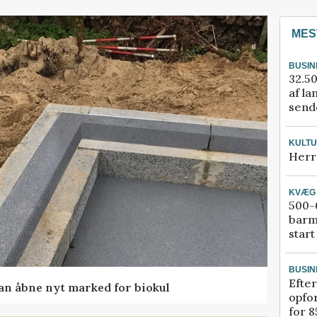
MES
BUSIN
32.50
af la
sende
KULT
Herr
KVÆG
500-6
barm
start
BUSIN
Efter
kan åbne nyt marked for biokul
opfo
for 8