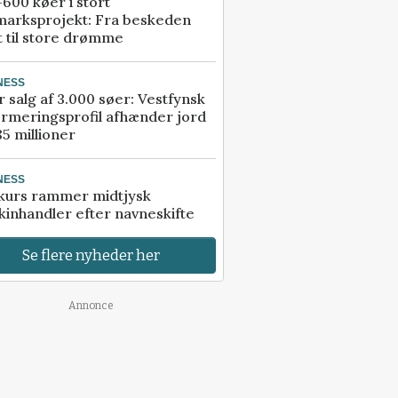
600 køer i stort
marksprojekt: Fra beskeden
t til store drømme
NESS
r salg af 3.000 søer: Vestfynsk
rmeringsprofil afhænder jord
85 millioner
NESS
kurs rammer midtjysk
inhandler efter navneskifte
Se flere nyheder her
Annonce