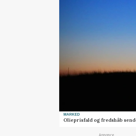
MARKED
Olieprisfald og fredshåb sen
Annonce