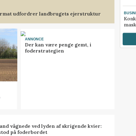
format udfordrer landbrugets ejerstruktur
BUSIN
Konk
mask
ANNONCE
Der kan være penge gemt, i
foderstrategien
n
nd vågnede ved lyden af skrigende kvier:
stod på foderbordet