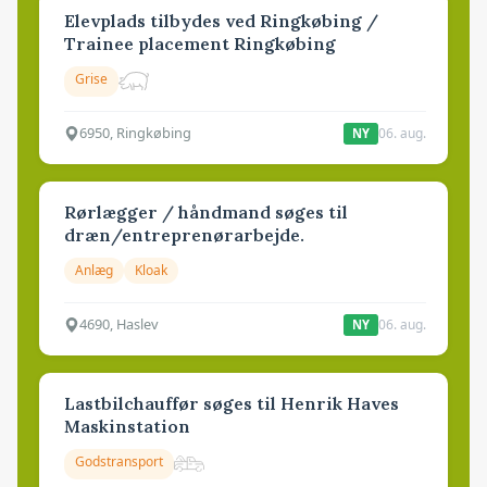
Elevplads tilbydes ved Ringkøbing /
Trainee placement Ringkøbing
Grise
6950, Ringkøbing
06. aug.
NY
Rørlægger / håndmand søges til
dræn/entreprenørarbejde.
Anlæg
Kloak
4690, Haslev
06. aug.
NY
Lastbilchauffør søges til Henrik Haves
Maskinstation
Godstransport