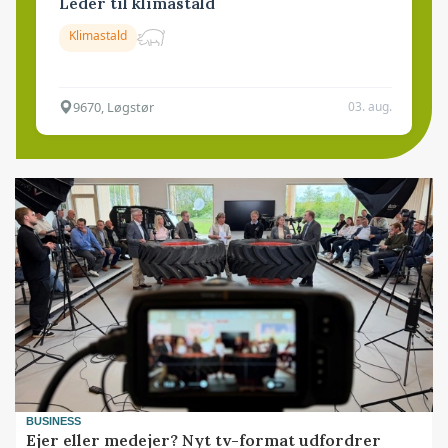
Leder til klimastald
Klimastald
9670, Løgstør
03. aug.
BUSINESS
Ejer eller medejer? Nyt tv-format udfordrer