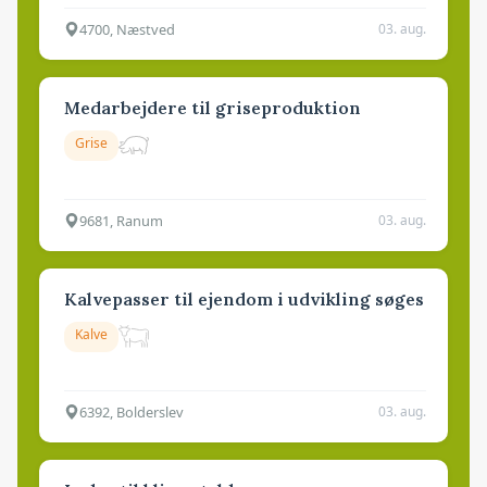
4700, Næstved
03. aug.
Medarbejdere til griseproduktion
Grise
9681, Ranum
03. aug.
Kalvepasser til ejendom i udvikling søges
Kalve
6392, Bolderslev
03. aug.