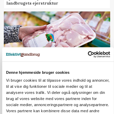
landbrugets ejerstruktur
Denne hjemmeside bruger cookies
MARKEDSFOKUS
Prisgab på 20 kroner pr. kg vokser: Polsk kylling
Vi bruger cookies til at tilpasse vores indhold og annoncer,
presser markedet
til at vise dig funktioner til sociale medier og til at
analysere vores trafik. Vi deler også oplysninger om din
brug af vores website med vores partnere inden for
sociale medier, annonceringspartnere og analysepartnere.
Vores partnere kan kombinere disse data med andre