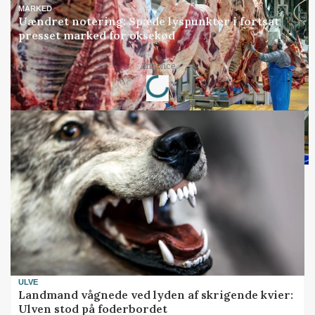
MARKED
Uændret notering: Spæde lyspunkter i fortsat
presset marked for oksekød
Loading...
Annonce
ULVE
Landmand vågnede ved lyden af skrigende kvier:
Ulven stod på foderbordet