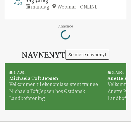
bogføring
AUG
mandag
Webinar - ONLINE
Loading...
Annonce
NAVNENYT
Se mere navnenyt
3. AUG.
3. AUG.
Michaela Toft Jepsen
Anette Pl
Velkommen til økonomiassistent trainee
Velkommen 
Michaela Toft Jepsen hos Østdansk
Anette Pl
Landboforening
Landbofor