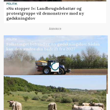
POLITIK
»Nu stopper I«: Landbrugsdebattør og
protestgruppe vil demonstrere mod ny
gødskningslov
Annonce
POLITIK
Folketinget behandler ny gødskningslov: Sådan
kan den ændre din bedrift fra 2027
Loading...
Annonce