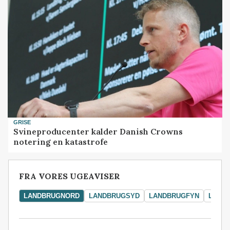
GRISE
Svineproducenter kalder Danish Crowns
notering en katastrofe
FRA VORES UGEAVISER
LANDBRUGNORD
LANDBRUGSYD
LANDBRUGFYN
LAND