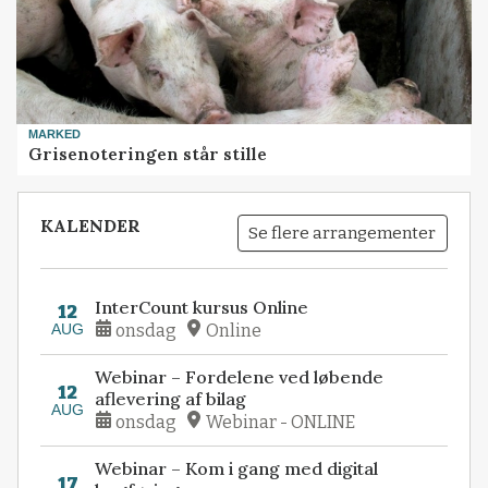
MARKED
Grisenoteringen står stille
KALENDER
Se flere arrangementer
InterCount kursus Online
12
AUG
onsdag
Online
Webinar – Fordelene ved løbende
12
aflevering af bilag
AUG
onsdag
Webinar - ONLINE
Webinar – Kom i gang med digital
17