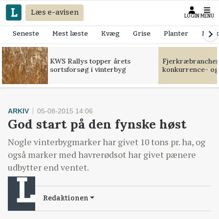
Læs e-avisen
LOGIN
MENU
Seneste
Mest læste
Kvæg
Grise
Planter
Mask
KWS Rallys topper årets
Fjerkræbranchen:
sortsforsøg i vinterbyg
konkurrence- og
ARKIV
05-08-2015 14:06
God start på den fynske høst
Nogle vinterbygmarker har givet 10 tons pr. ha, og
også marker med havrerødsot har givet pænere
udbytter end ventet.
Redaktionen