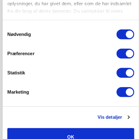
oplysninger, du har givet dem, eller som de har indsamlet
fra din brug af deres tjenester. Du samtykker til vores
cookies, hvis du fortsætter med at anvende vores
hjemmeside.
Samtykkevalg
Nødvendig
GRISE
Præferencer
Rådgiver om DB-Tjek: Små justeringer kan give
store besparelser
Loading...
Statistik
Annonce
Marketing
Vis detaljer
OK