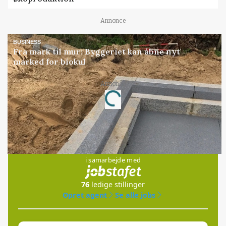
Annonce
BUSINESS
Fra mark til mur: Byggeriet kan åbne nyt
marked for biokul
Annonce
Loading...
Jobs
i samarbejde med
76
ledige stillinger
Opret agent
Se alle jobs