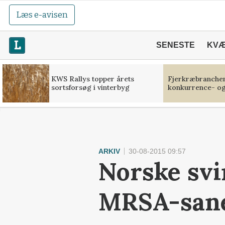
Læs e-avisen
SENESTE
KV
KWS Rallys topper årets
Fjerkræbranchen:
sortsforsøg i vinterbyg
konkurrence- og
ARKIV
30-08-2015 09:57
Norske svi
MRSA-san