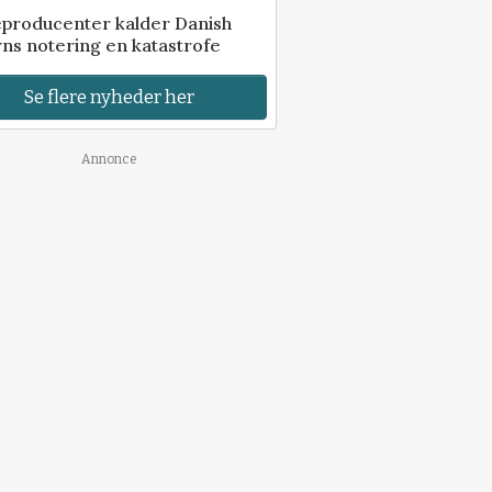
eproducenter kalder Danish
ns notering en katastrofe
Se flere nyheder her
Annonce