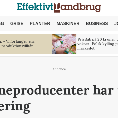
ÆG
GRISE
PLANTER
MASKINER
BUSINESS
J
Prisgab på 20 kroner p
 - Vi forlanger ens
vokser: Polsk kylling 
 produktionsvilkår
markedet
Annonce
neproducenter har i
ering