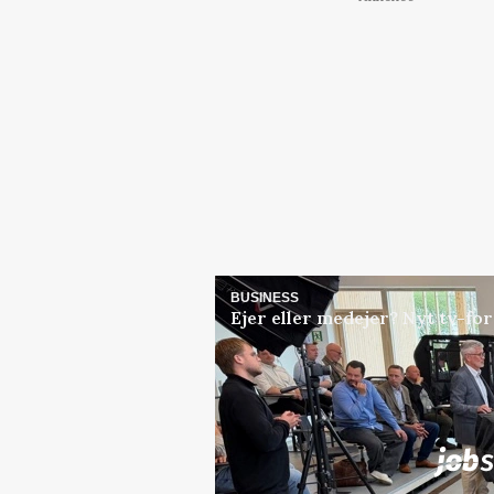
BUSINESS
Ejer eller medejer? Nyt tv-f
Jobs
i samarbejde med