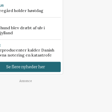
UR
regård holder høstdag
e hund blev dræbt af ulv i
jylland
E
eproducenter kalder Danish
ns notering en katastrofe
Se flere nyheder her
Annonce