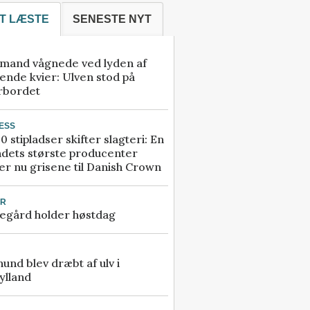
T LÆSTE
SENESTE NYT
mand vågnede ved lyden af
ende kvier: Ulven stod på
rbordet
ESS
0 stipladser skifter slagteri: En
ndets største producenter
r nu grisene til Danish Crown
UR
egård holder høstdag
 hund blev dræbt af ulv i
ylland