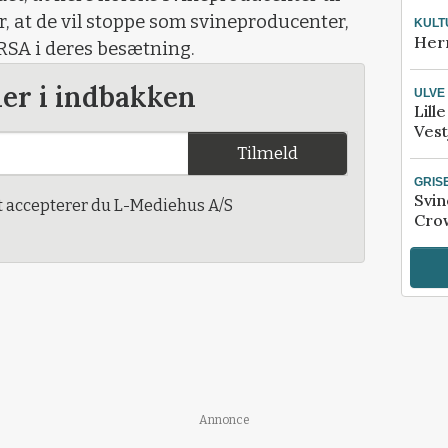
r, at de vil stoppe som svineproducenter,
KULT
Her
RSA i deres besætning.
der i indbakken
ULVE
Lill
Vest
Tilmeld
GRIS
Svin
t accepterer du L-Mediehus A/S
Crow
Annonce