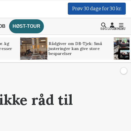
Prøv 30 dage for 30 kr.
OB
HØST-TOUR
SØG
LOGIN
MENU
r. kg
Rådgiver om DB-Tjek: Små
presser
justeringer kan give store
besparelser
kke råd til