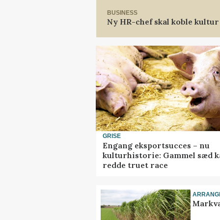
BUSINESS
Ny HR-chef skal koble kultur
GRISE
Engang eksportsucces – nu
kulturhistorie: Gammel sæd 
redde truet race
ARRANG
Markva