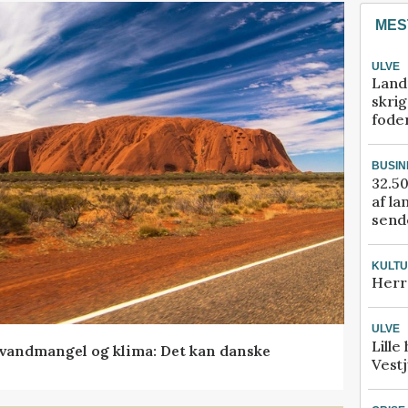
MES
ULVE
Land
skrig
fode
BUSIN
32.50
af la
sende
KULT
Herr
ULVE
Lille
vandmangel og klima: Det kan danske
Vestj