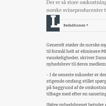
Der er så store omkostnin
norske svineproducenter t
Redaktionen
Generelt støder de norske m
til formål helt at eliminere 
vanskeligheder, skriver Dans
nyhedsbrev til deres medlem
- I de seneste måneder er de
stigende omfang stillet spør
på baggrund af de omkostnin
tilbage med efter en sanerin
Ifølge nyhedsbrevet betyder d