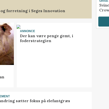
GRISE
Svin
Crow
 og forretning i Seges Innovation
ANNONCE
Der kan være penge gemt, i
foderstrategien
kan
EMENT
ndring sætter fokus på elefantgræs