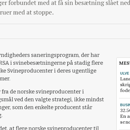
ger forbundet med at få sin besætning slået ne
ruer med at stoppe.
yndigheders saneringsprogram, der har
MRSA i svinebesætningerne på stadig flere
MES
ke Svineproducenter i deres ugentlige
ULVE
mer.
Lan
skri
fod
r fra de norske svineproducenter i
gsmål ved den valgte strategi, ikke mindst
BUSI
ger, som den enkelte producent står
32.5
g.
En a
send
et, at flere norske svineproducenter til