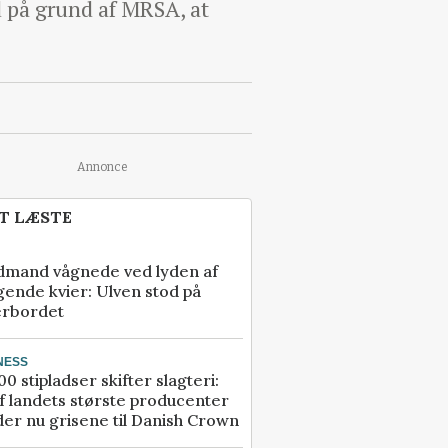
d på grund af MRSA, at
Annonce
T LÆSTE
dmand vågnede ved lyden af
gende kvier: Ulven stod på
erbordet
NESS
00 stipladser skifter slagteri:
f landets største producenter
er nu grisene til Danish Crown