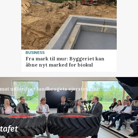
BUSINESS
Fra mark til mur: Byggeriet kan
åbne nyt marked for biokul
ormat udfordrer landbrugets ejerstruktur
Annonce
76
ledige stillinger