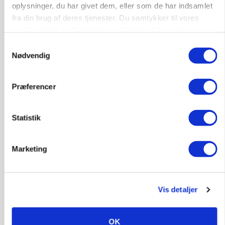
oplysninger, du har givet dem, eller som de har indsamlet
fra din brug af deres tjenester. Du samtykker til vores
cookies, hvis du fortsætter med at anvende vores
hjemmeside.
Samtykkevalg
Nødvendig
Præferencer
ULVE
Landmand vågnede ved lyden af skrigende kvier:
Ulven stod på foderbordet
Statistik
Annonce
Marketing
LEDER
Det er en uskik at udlægge et røgslør om
økoproduktion
Vis detaljer
Loading...
Annonce
OK