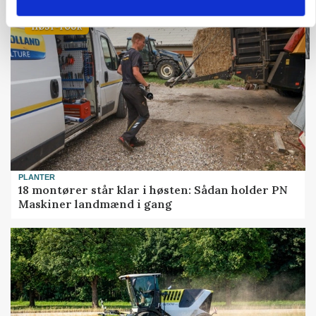
HØST-TOUR
PLANTER
18 montører står klar i høsten: Sådan holder PN
Maskiner landmænd i gang