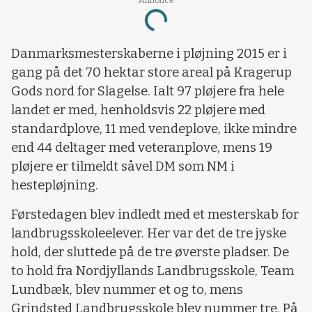
Loading...
Danmarksmesterskaberne i pløjning 2015 er i
gang på det 70 hektar store areal på Kragerup
Gods nord for Slagelse. Ialt 97 pløjere fra hele
landet er med, henholdsvis 22 pløjere med
standardplove, 11 med vendeplove, ikke mindre
end 44 deltager med veteranplove, mens 19
pløjere er tilmeldt såvel DM som NM i
hestepløjning.
Førstedagen blev indledt med et mesterskab for
landbrugsskoleelever. Her var det de tre jyske
hold, der sluttede på de tre øverste pladser. De
to hold fra Nordjyllands Landbrugsskole, Team
Lundbæk, blev nummer et og to, mens
Grindsted Landbrugsskole blev nummer tre. På