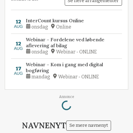
Se flere arrangementer
InterCount kursus Online
12
AUG
onsdag
Online
Webinar – Fordelene ved løbende
12
aflevering af bilag
AUG
onsdag
Webinar - ONLINE
Webinar – Kom i gang med digital
17
bogføring
AUG
mandag
Webinar - ONLINE
Loading...
Annonce
NAVNENYT
Se mere navnenyt