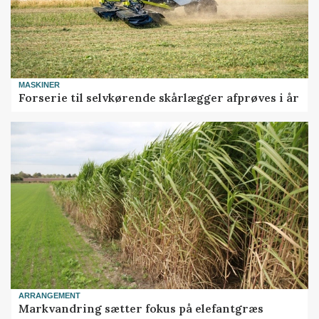
MASKINER
Forserie til selvkørende skårlægger afprøves i år
ARRANGEMENT
Markvandring sætter fokus på elefantgræs