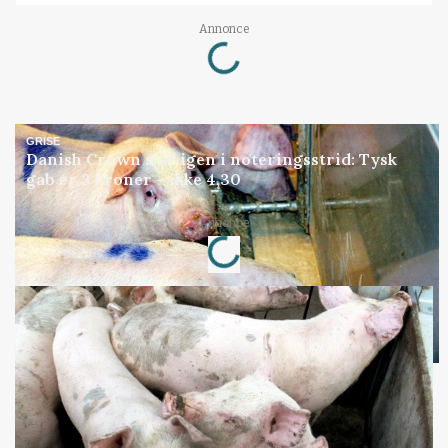
Loading...
Annonce
GRISE
Danish Crown slår igen i noteringsstrid: Tysk
gab er 3 kroner – ikke 4,30
Loading...
Annonce