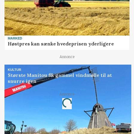
MARKED
Høstpres kan sænke hvedeprisen yderligere
Annonce
KULTUR
Største Manitou fik gammel vindmølle til at
snurre igen
Loading...
Annonce
Jobs