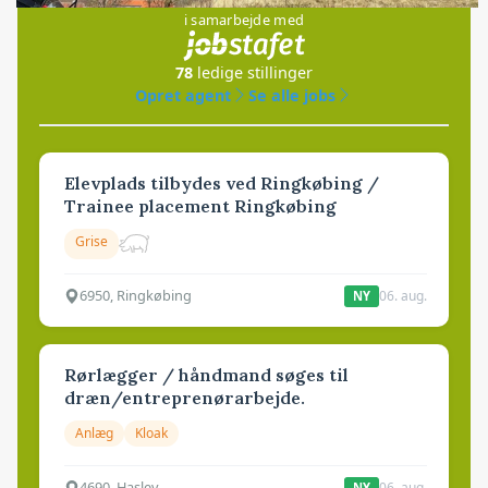
i samarbejde med
78
ledige stillinger
Opret agent
Se alle jobs
Elevplads tilbydes ved Ringkøbing /
Trainee placement Ringkøbing
Grise
6950, Ringkøbing
06. aug.
NY
Rørlægger / håndmand søges til
dræn/entreprenørarbejde.
Anlæg
Kloak
4690, Haslev
06. aug.
NY