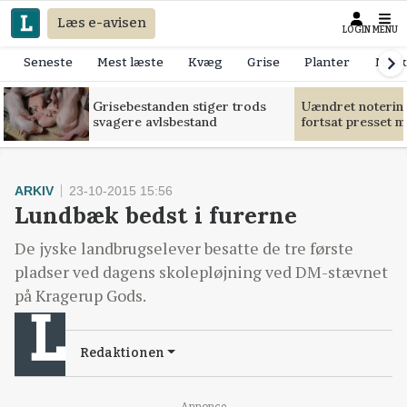
Læs e-avisen
LOGIN
MENU
Seneste
Mest læste
Kvæg
Grise
Planter
Mask
Grisebestanden stiger trods
Uændret notering
svagere avlsbestand
fortsat presset 
ARKIV
23-10-2015 15:56
Lundbæk bedst i furerne
De jyske landbrugselever besatte de tre første
pladser ved dagens skolepløjning ved DM-stævnet
på Kragerup Gods.
Redaktionen
Annonce