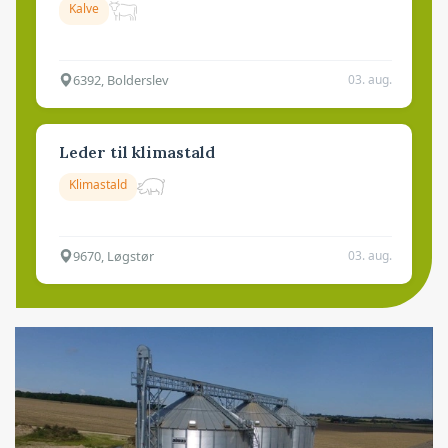
Kalve
6392, Bolderslev
03. aug.
Leder til klimastald
Klimastald
9670, Løgstør
03. aug.