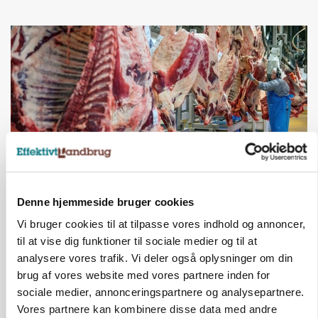
MARKED
Denne hjemmeside bruger cookies
Uændret notering: Spæde lyspunkter i fortsat
Vi bruger cookies til at tilpasse vores indhold og annoncer,
presset marked for oksekød
til at vise dig funktioner til sociale medier og til at
analysere vores trafik. Vi deler også oplysninger om din
Annonce
brug af vores website med vores partnere inden for
sociale medier, annonceringspartnere og analysepartnere.
Vores partnere kan kombinere disse data med andre