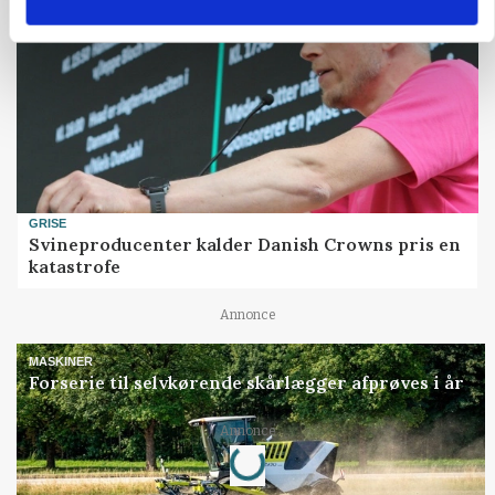
GRISE
Svineproducenter kalder Danish Crowns pris en
katastrofe
Annonce
MASKINER
Forserie til selvkørende skårlægger afprøves i år
Annonce
Loading...