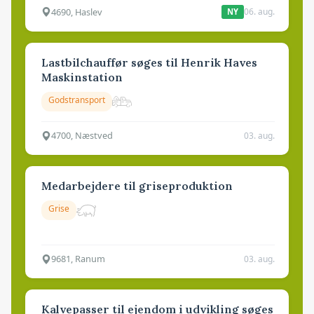
4690, Haslev
06. aug.
NY
Lastbilchauffør søges til Henrik Haves
Maskinstation
Godstransport
4700, Næstved
03. aug.
Medarbejdere til griseproduktion
Grise
9681, Ranum
03. aug.
Kalvepasser til ejendom i udvikling søges