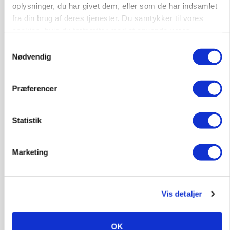
Loading...
oplysninger, du har givet dem, eller som de har indsamlet
fra din brug af deres tjenester. Du samtykker til vores
cookies, hvis du fortsætter med at anvende vores
hjemmeside.
Samtykkevalg
HØST-TOUR
Nødvendig
Præferencer
Statistik
Marketing
PLANTER
På døgnvagt i høsten
Vis detaljer
Annonce
OK