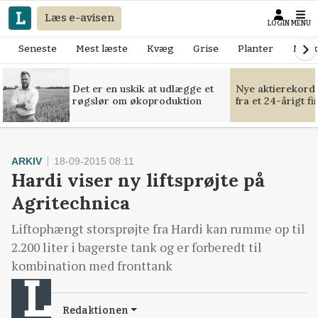
Læs e-avisen
LOGIN
MENU
Seneste
Mest læste
Kvæg
Grise
Planter
Mask
Det er en uskik at udlægge et
Nye aktierekorde
røgslør om økoproduktion
fra et 24-årigt f
ARKIV
18-09-2015 08:11
Hardi viser ny liftsprøjte på
Agritechnica
Liftophængt storsprøjte fra Hardi kan rumme op til
2.200 liter i bagerste tank og er forberedt til
kombination med fronttank
Redaktionen