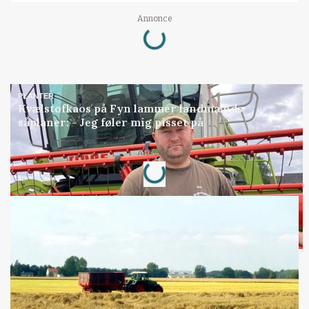
Annonce
Loading...
PLANTER
Kvælstofkaos på Fyn lammer landmænds
såplaner: - Jeg føler mig pisset på
Annonce
Loading...