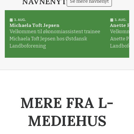
NAVNENYT
Se mere navnenyt
3. AUG.
3. AUG.
Michaela Toft Jepsen
Anette Pl
Velkommen til økonomiassistent trainee
Velkommen 
Michaela Toft Jepsen hos Østdansk
Anette Pl
Landboforening
Landbofor
MERE FRA L-
MEDIEHUS