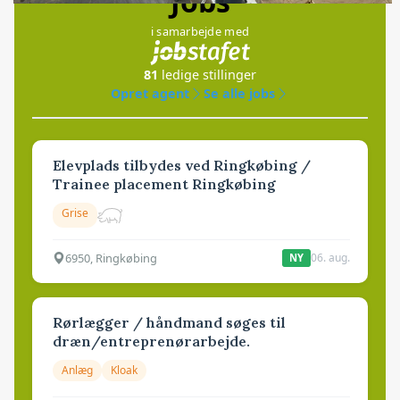
Jobs
i samarbejde med
81
ledige stillinger
Opret agent
Se alle jobs
Elevplads tilbydes ved Ringkøbing /
Trainee placement Ringkøbing
Grise
6950, Ringkøbing
06. aug.
NY
Rørlægger / håndmand søges til
dræn/entreprenørarbejde.
Anlæg
Kloak