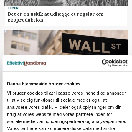
LEDER
Det er en uskik at udlægge et røgslør om
økoproduktion
Denne hjemmeside bruger cookies
Vi bruger cookies til at tilpasse vores indhold og annoncer,
til at vise dig funktioner til sociale medier og til at
MARKEDSFOKUS
Nye aktierekorder – og den brutale lektie fra et
analysere vores trafik. Vi deler også oplysninger om din
24-årigt finansgeni
brug af vores website med vores partnere inden for
sociale medier, annonceringspartnere og analysepartnere.
Annonce
Vores partnere kan kombinere disse data med andre