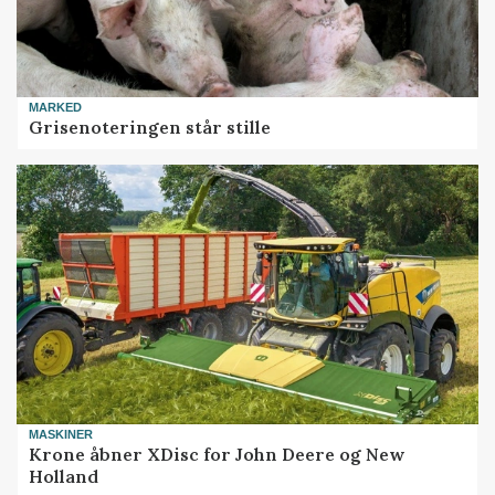
MARKED
Grisenoteringen står stille
MASKINER
Krone åbner XDisc for John Deere og New
Holland