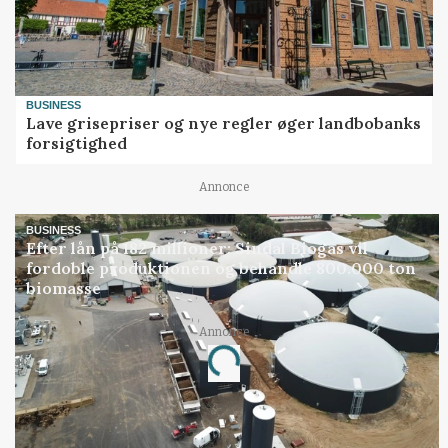
BUSINESS
Lave grisepriser og nye regler øger landbobanks
forsigtighed
Annonce
BUSINESS
Efter lån på 182 millioner: Sindal Biogas vil
fordoble produktionen og behandle 800.000 ton
biomasse
Annonce
Loading...