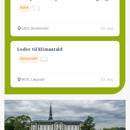
Kalve
6392, Bolderslev
03. aug.
Leder til klimastald
Klimastald
9670, Løgstør
03. aug.