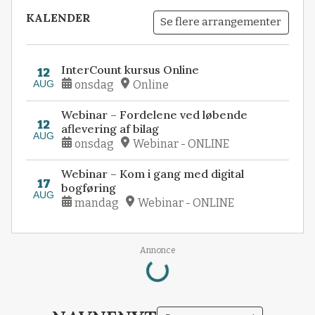
KALENDER
Se flere arrangementer
InterCount kursus Online
12
AUG
onsdag
Online
Webinar – Fordelene ved løbende
12
aflevering af bilag
AUG
onsdag
Webinar - ONLINE
Webinar – Kom i gang med digital
17
bogføring
AUG
mandag
Webinar - ONLINE
Annonce
Loading...