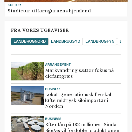
KULTUR
Studietur til kænguruens hjemland
FRA VORES UGEAVISER
LANDBRUGNORD
LANDBRUGSYD
LANDBRUGFYN
LAND
ARRANGEMENT
Markvandring sætter fokus på
elefantgræs
BUSINESS
Lokalt generationsskifte skal
løfte midtjysk siloimportør i
Norden
BUSINESS
Efter lån på 182 millioner: Sindal
Biogas vil fordoble produktionen