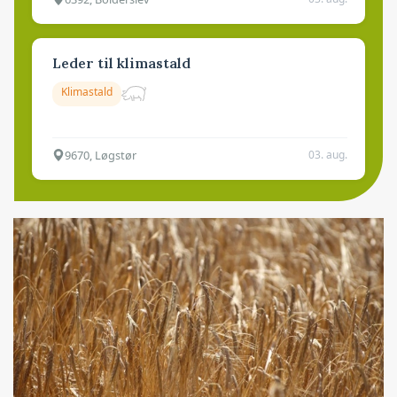
Leder til klimastald
Klimastald
9670, Løgstør
03. aug.