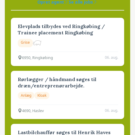
Opret agent
Se alle jobs
Elevplads tilbydes ved Ringkøbing /
Trainee placement Ringkøbing
Grise
6950, Ringkøbing
06. aug.
Rørlægger / håndmand søges til
dræn/entreprenørarbejde.
Anlæg
Kloak
4690, Haslev
06. aug.
Lastbilchauffør søges til Henrik Haves