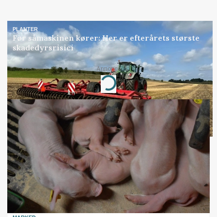
PLANTER
Før såmaskinen kører: Her er efterårets største
skadedyrsrisici
Annonce
Loading...