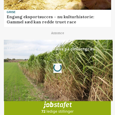
GRISE
Engang eksportsucces – nu kulturhistorie:
Gammel sæd kan redde truet race
Annonce
ARRANGEMENT
Markvandring sætter fokus på elefantgræs
Annonce
Loading...
Jobs
i samarbejde med
72
ledige stillinger