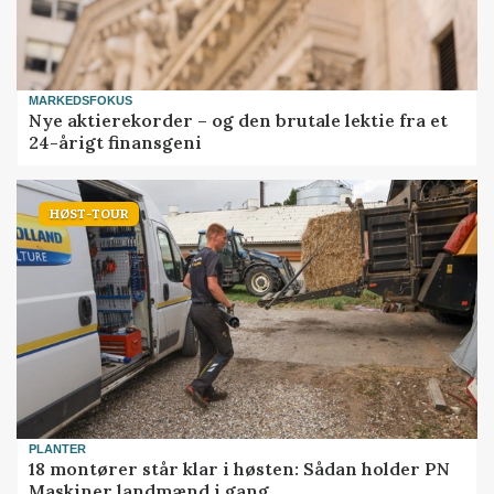
MARKEDSFOKUS
Nye aktierekorder – og den brutale lektie fra et
24-årigt finansgeni
HØST-TOUR
PLANTER
18 montører står klar i høsten: Sådan holder PN
Maskiner landmænd i gang