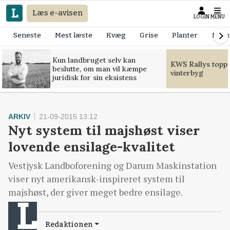
Læs e-avisen
LOGIN
MENU
Seneste
Mest læste
Kvæg
Grise
Planter
Mask
Kun landbruget selv kan
KWS Rallys toppe
beslutte, om man vil kæmpe
vinterbyg
juridisk for sin eksistens
ARKIV
21-09-2015 13:12
Nyt system til majshøst viser
lovende ensilage-kvalitet
Vestjysk Landboforening og Darum Maskinstation
viser nyt amerikansk-inspireret system til
majshøst, der giver meget bedre ensilage.
Redaktionen