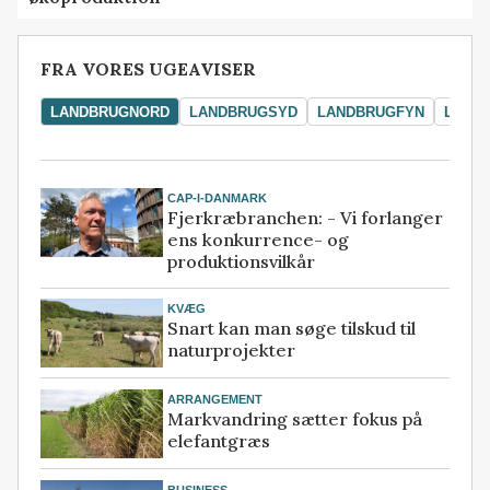
FRA VORES UGEAVISER
LANDBRUGNORD
LANDBRUGSYD
LANDBRUGFYN
LAND
CAP-I-DANMARK
Fjerkræbranchen: - Vi forlanger
ens konkurrence- og
produktionsvilkår
KVÆG
Snart kan man søge tilskud til
naturprojekter
ARRANGEMENT
Markvandring sætter fokus på
elefantgræs
BUSINESS