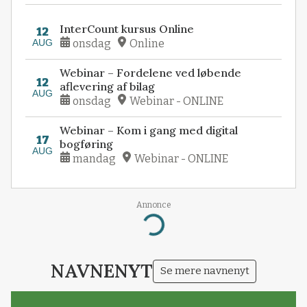
InterCount kursus Online
12
AUG
onsdag
Online
Webinar – Fordelene ved løbende
12
aflevering af bilag
AUG
onsdag
Webinar - ONLINE
Webinar – Kom i gang med digital
17
bogføring
AUG
mandag
Webinar - ONLINE
Annonce
Loading...
NAVNENYT
Se mere navnenyt