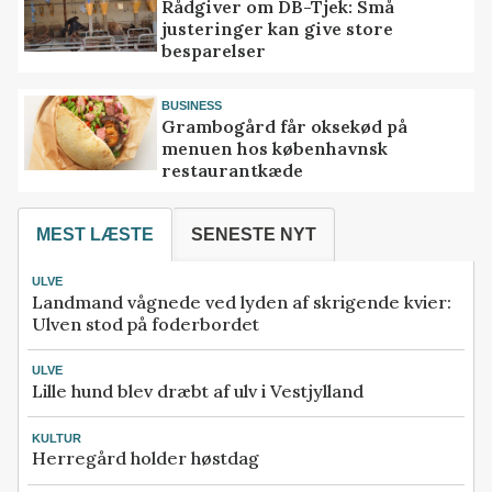
Rådgiver om DB-Tjek: Små
justeringer kan give store
besparelser
BUSINESS
Grambogård får oksekød på
menuen hos københavnsk
restaurantkæde
MEST LÆSTE
SENESTE NYT
ULVE
Landmand vågnede ved lyden af skrigende kvier:
Ulven stod på foderbordet
ULVE
Lille hund blev dræbt af ulv i Vestjylland
KULTUR
Herregård holder høstdag