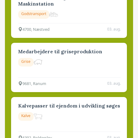
Maskinstation
Godstransport
4700, Næstved
03. aug.
Medarbejdere til griseproduktion
Grise
9681, Ranum
03. aug.
Kalvepasser til ejendom i udvikling søges
Kalve
6392, Bolderslev
03. aug.