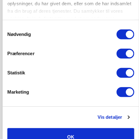
oplysninger, du har givet dem, eller som de har indsamlet
fra din brug af deres tjenester. Du samtykker til vores
cookies, hvis du fortsætter med at anvende vores
hjemmeside.
MARKED
Samtykkevalg
Russisk mælkepris dykker 23 procent
Nødvendig
Annonce
Præferencer
BUSINESS
Fra mark til mur: Byggeriet kan åbne nyt
marked for biokul
Statistik
Annonce
Loading...
Marketing
Vis detaljer
OK