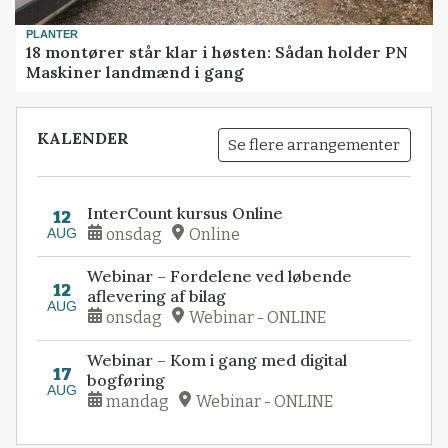
PLANTER
18 montører står klar i høsten: Sådan holder PN
Maskiner landmænd i gang
KALENDER
Se flere arrangementer
InterCount kursus Online
12
AUG
onsdag
Online
Webinar – Fordelene ved løbende
12
aflevering af bilag
AUG
onsdag
Webinar - ONLINE
Webinar – Kom i gang med digital
17
bogføring
AUG
mandag
Webinar - ONLINE