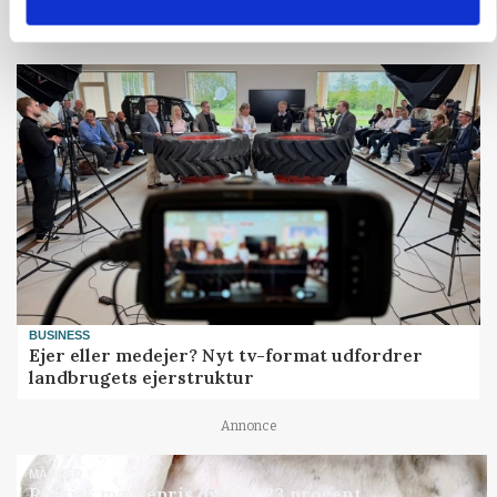
Annonce
BUSINESS
Ejer eller medejer? Nyt tv-format udfordrer
landbrugets ejerstruktur
Annonce
MARKED
Russisk mælkepris dykker 23 procent