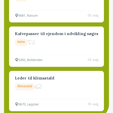
9681, Ranum
03. aug.
Kalvepasser til ejendom i udvikling søges
Kalve
6392, Bolderslev
03. aug.
Leder til klimastald
Klimastald
9670, Løgstør
03. aug.