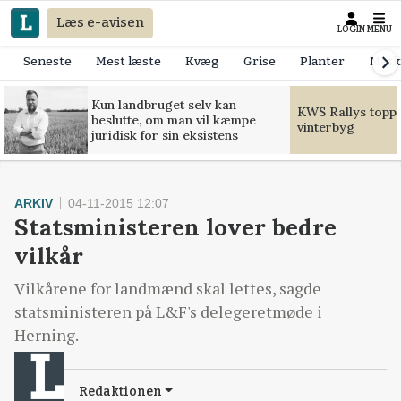
Læs e-avisen
LOGIN
MENU
Seneste
Mest læste
Kvæg
Grise
Planter
Mask
Kun landbruget selv kan
KWS Rallys toppe
beslutte, om man vil kæmpe
vinterbyg
juridisk for sin eksistens
ARKIV
04-11-2015 12:07
Statsministeren lover bedre
vilkår
Vilkårene for landmænd skal lettes, sagde
statsministeren på L&F's delegeretmøde i
Herning.
Redaktionen