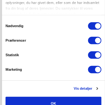
oplysninger, du har givet dem, eller som de har indsamlet
konkurrence- og produktionsvilkår
fra din brug af deres tjenester. Du samtykker til vores
Loading...
cookies, hvis du fortsætter med at anvende vores
Annonce
hjemmeside.
Samtykkevalg
Nødvendig
Præferencer
Statistik
Marketing
Vis detaljer
MARKEDSFOKUS
Prisgab på 20 kroner pr. kg vokser: Polsk kylling
presser markedet
OK