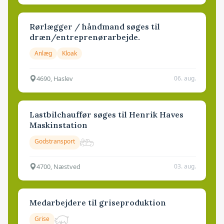
Rørlægger / håndmand søges til
dræn/entreprenørarbejde.
Anlæg
Kloak
4690, Haslev
06. aug.
Lastbilchauffør søges til Henrik Haves
Maskinstation
Godstransport
4700, Næstved
03. aug.
Medarbejdere til griseproduktion
Grise