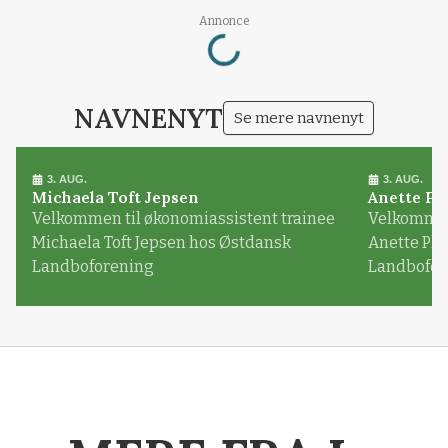
Loading...
Annonce
NAVNENYT
Se mere navnenyt
3. AUG.
3. AUG.
Michaela Toft Jepsen
Anette Pl
Velkommen til økonomiassistent trainee
Velkommen 
Michaela Toft Jepsen hos Østdansk
Anette Pl
Landboforening
Landbofor