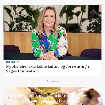
BUSINESS
Ny HR-chef skal koble kultur og forretning i
Seges Innovation
Annonce
GRISE
Engang eksportsucces – nu kulturhistorie:
Gammel sæd kan redde truet race