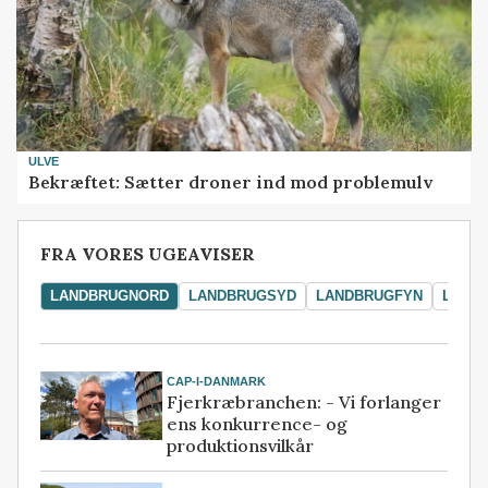
ULVE
Bekræftet: Sætter droner ind mod problemulv
FRA VORES UGEAVISER
LANDBRUGNORD
LANDBRUGSYD
LANDBRUGFYN
LAND
CAP-I-DANMARK
Fjerkræbranchen: - Vi forlanger
ens konkurrence- og
produktionsvilkår