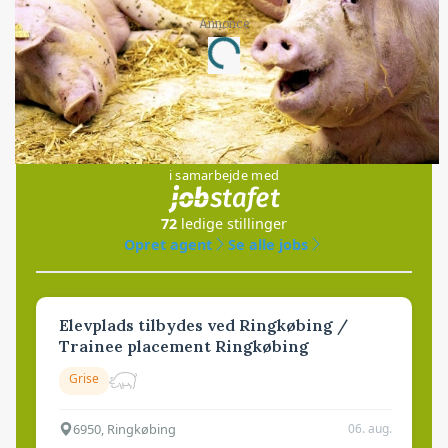
Annonce
Loading...
Jobs
i samarbejde med
72
ledige stillinger
Opret agent
Se alle jobs
Elevplads tilbydes ved Ringkøbing /
Trainee placement Ringkøbing
Grise
6950, Ringkøbing
06. aug.