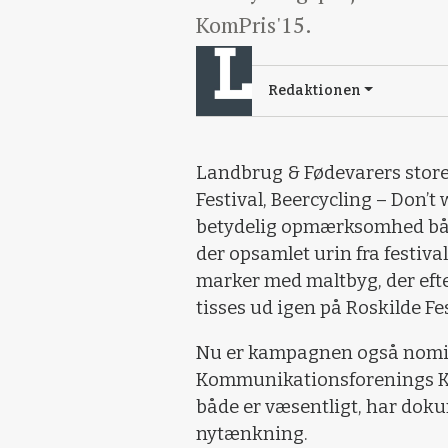
KomPris'15.
Redaktionen
Landbrug & Fødevarers stor
Festival, Beercycling – Don’t 
betydelig opmærksomhed båd
der opsamlet urin fra festiva
marker med maltbyg, der efte
tisses ud igen på Roskilde Fes
Nu er kampagnen også nomin
Kommunikationsforenings KomP
både er væsentligt, har doku
nytænkning.