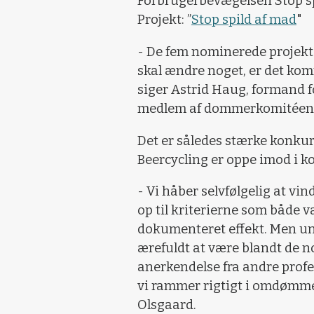
Forbrugerbevægelsen Stop sp
Projekt: ”
Stop spild af mad
"
- De fem nominerede projekt
skal ændre noget, er det ko
siger Astrid Haug, formand
medlem af dommerkomitéen
Det er således stærke konku
Beercycling er oppe imod i 
- Vi håber selvfølgelig at vin
op til kriterierne som både
dokumenteret effekt. Men und
ærefuldt at være blandt de no
anerkendelse fra andre prof
vi rammer rigtigt i omdømme
Olsgaard.