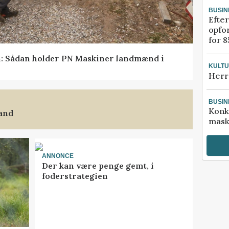
BUSIN
Efter
opfo
for 8
en: Sådan holder PN Maskiner landmænd i
KULT
Herr
BUSIN
Konk
land
mask
ANNONCE
Der kan være penge gemt, i
foderstrategien