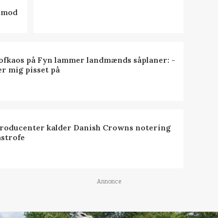
d mod
R
ofkaos på Fyn lammer landmænds såplaner: -
er mig pisset på
roducenter kalder Danish Crowns notering
astrofe
Annonce