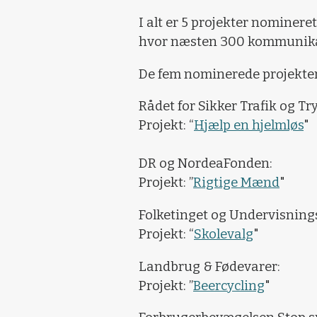
I alt er 5 projekter nominere
hvor næsten 300 kommunika
De fem nominerede projekter
Rådet for Sikker Trafik og T
Projekt: “
Hjælp en hjelmløs
"
DR og NordeaFonden:
Projekt: ”
Rigtige Mænd
"
Folketinget og Undervisnings
Projekt: “
Skolevalg
"
Landbrug & Fødevarer:
Projekt: ”
Beercycling
"