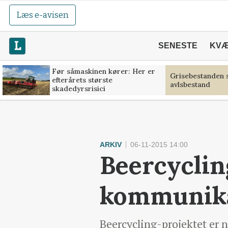
Læs e-avisen
SENESTE
KV
Før såmaskinen kører: Her er
Grisebestanden s
efterårets største
avlsbestand
skadedyrsrisici
ARKIV
06-11-2015 14:00
Beercyclin
kommunika
Beercycling-projektet er 