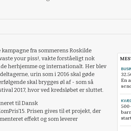
e kampagne fra sommerens Roskilde
waste your piss!, vakte forståeligt nok
MES
e herhjemme og internationalt. Her blev
BUSI
ldeltagerne, urin som i 2016 skal gøde
32.5
En a
rfølgende skal brygges øl af - som så
send
tival 2017, hvor ved kredsløbet er sluttet.
KVÆ
eret til Dansk
500-
ris’15. Prisen gives til et projekt, der
bar
star
menteret effekt og som leverer