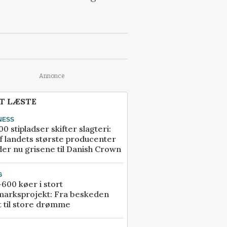
Annonce
T LÆSTE
NESS
00 stipladser skifter slagteri:
f landets største producenter
er nu grisene til Danish Crown
G
600 køer i stort
marksprojekt: Fra beskeden
t til store drømme