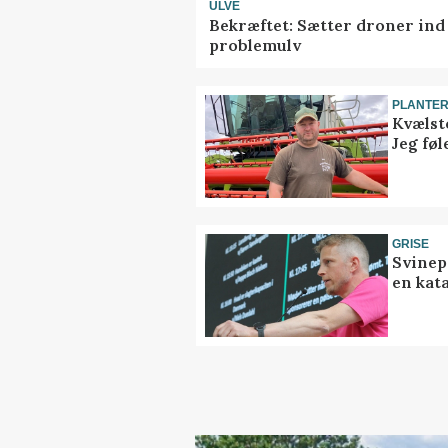
ULVE
Bekræftet: Sætter droner in
problemulv
PLANTE
Kvælst
Jeg føl
GRISE
Svinep
en kat