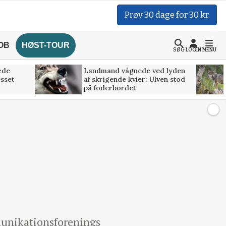
Prøv 30 dage for 30 kr.
OB
HØST-TOUR
SØG
LOGIN
MENU
æde
Landmand vågnede ved lyden
esset
af skrigende kvier: Ulven stod
på foderbordet
mmunikationsforenings