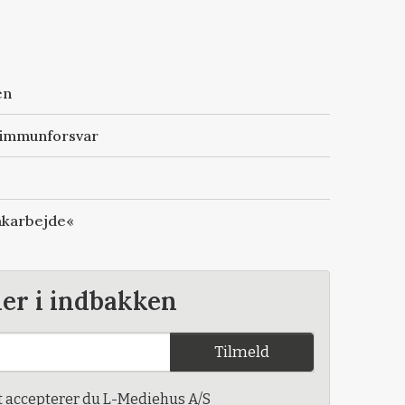
en
t immunforsvar
oakarbejde«
der i indbakken
Tilmeld
t accepterer du L-Mediehus A/S