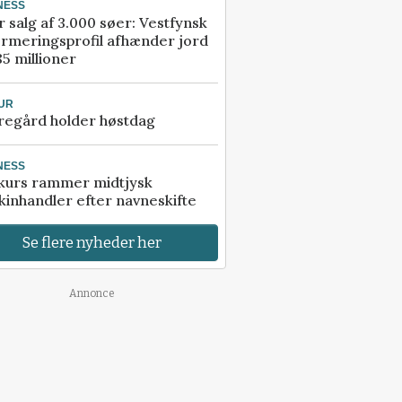
NESS
r salg af 3.000 søer: Vestfynsk
rmeringsprofil afhænder jord
85 millioner
UR
regård holder høstdag
NESS
kurs rammer midtjysk
inhandler efter navneskifte
Se flere nyheder her
Annonce