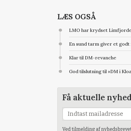
LÆS OGSÅ
LMO har krydset Limfjord
En sund tarm giver et god
Klar til DM-revanche
God tilslutning til »DM i Kl
Få aktuelle nyhe
Ved tilmelding af nyhedsbreve