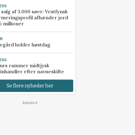
ESS
 salg af 3.000 søer: Vestfynsk
rmeringsprofil afhænder jord
5 millioner
UR
egård holder høstdag
ESS
urs rammer midtjysk
inhandler efter navneskifte
Se flere nyheder her
Annonce