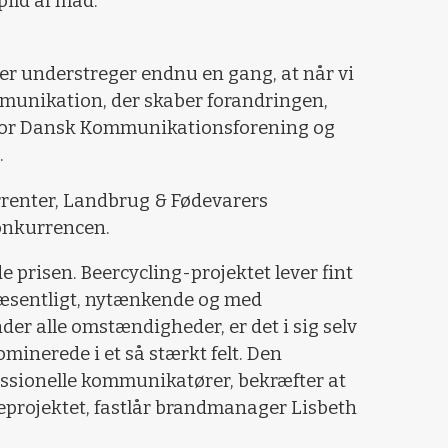
ild af mad:
er understreger endnu en gang, at når vi
mmunikation, der skaber forandringen,
 for Dansk Kommunikationsforening og
.
rrenter, Landbrug & Fødevarers
konkurrencen.
de prisen. Beercycling-projektet lever fint
 væsentligt, nytænkende og med
er alle omstændigheder, er det i sig selv
minerede i et så stærkt felt. Den
essionelle kommunikatører, bekræfter at
projektet, fastlår brandmanager Lisbeth