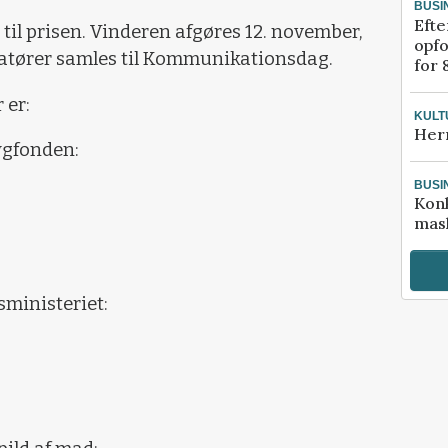
BUSI
Efte
t til prisen. Vinderen afgøres 12. november,
opfo
tører samles til Kommunikationsdag.
for 
 er:
KULT
Her
rygfonden:
BUSI
Kon
mask
ministeriet: