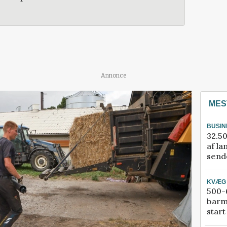
Annonce
MES
BUSIN
32.50
af la
sende
KVÆG
500-6
barm
start