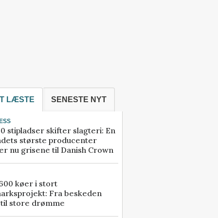
T LÆSTE
SENESTE NYT
ESS
0 stipladser skifter slagteri: En
ndets største producenter
r nu grisene til Danish Crown
00 køer i stort
arksprojekt: Fra beskeden
 til store drømme