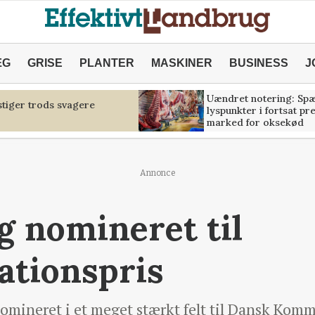
ÆG
GRISE
PLANTER
MASKINER
BUSINESS
J
Uændret notering: Sp
tiger trods svagere
lyspunkter i fortsat pr
marked for oksekød
Annonce
g nomineret til
tionspris
nomineret i et meget stærkt felt til Dansk Ko