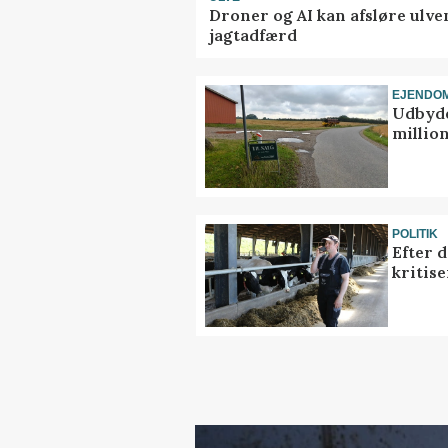
Droner og AI kan afsløre ulve
jagtadfærd
EJENDO
Udbyde
million
POLITIK
Efter 
kritis