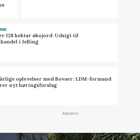
ns
MME
r 128 hektar økojord: Udsigt til
handel i Jelling
dårlige oplevelser med Bovaer: LDM-formand
erer nyt høringsforslag
Annonce