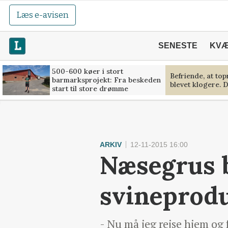
Læs e-avisen
SENESTE
KV
500-600 køer i stort
Befriende, at to
barmarksprojekt: Fra beskeden
blevet klogere. D
start til store drømme
ARKIV
12-11-2015 16:00
Næsegrus 
svineprod
- Nu må jeg rejse hjem og 