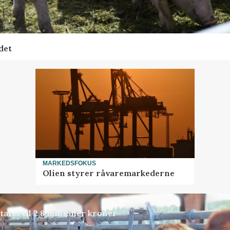
det
MARKEDSFOKUS
Olien styrer råvaremarkederne
atet til 2,8 millioner kroner