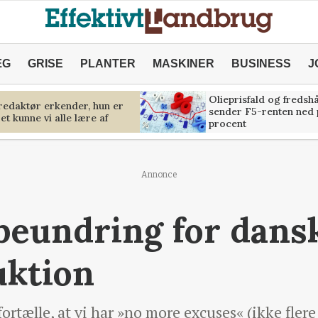
ÆG
GRISE
PLANTER
MASKINER
BUSINESS
J
Olieprisfald og fredsh
predaktør erkender, hun er
sender F5-renten ned 
et kunne vi alle lære af
procent
Annonce
beundring for dans
uktion
fortælle, at vi har »no more excuses« (ikke fler