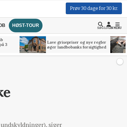
Prøv 30 dage for 30 kr.
OB
HØST-TOUR
SØG
LOGIN
MENU
åb
Lave grisepriser og nye regler
på 3
øger landbobanks forsigtighed
ke
e undskyldninger), siger