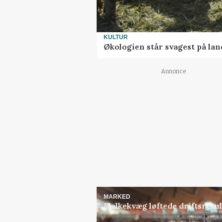
KULTUR
Økologien står svagest på lan
Annonce
MARKED
Malkekvæg løftede driftsresult