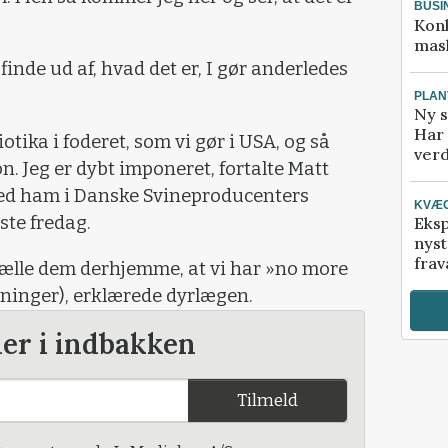
BUSI
Kon
mask
finde ud af, hvad det er, I gør anderledes
PLAN
Ny s
Har 
iotika i foderet, som vi gør i USA, og så
verd
. Jeg er dybt imponeret, fortalte Matt
med ham i Danske Svineproducenters
KVÆ
ste fredag.
Eksp
nyst
frav
ortælle dem derhjemme, at vi har »no more
dninger), erklærede dyrlægen.
der i indbakken
Tilmeld