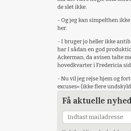
de slet ikke.
- Og jeg kan simpelthen ikke 
her.
- I bruger jo heller ikke antib
har I sådan en god produktion
Ackerman, da avisen talte 
hovedkvarter i Fredericia sid
- Nu vil jeg rejse hjem og f
excuses« (ikke flere undskyl
Få aktuelle nyhe