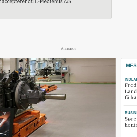
t accepterer du L-Mediehus A/S
Annonce
MES
INDLA
Fred
Landm
få hø
BUSIN
Søre
hente