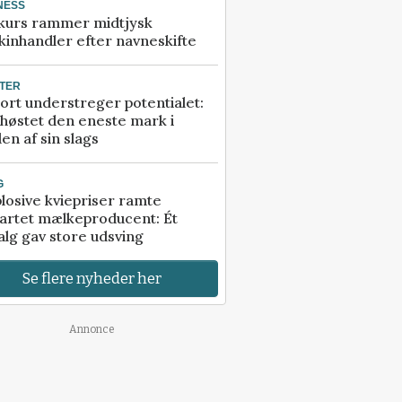
NESS
kurs rammer midtjysk
inhandler efter navneskifte
TER
ort understreger potentialet:
høstet den eneste mark i
en af sin slags
G
losive kviepriser ramte
artet mælkeproducent: Ét
alg gav store udsving
Se flere nyheder her
Annonce