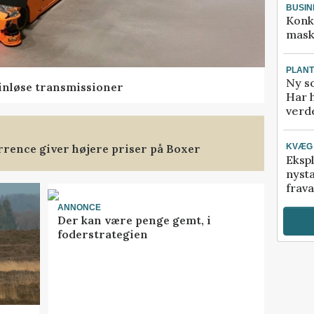
BUSIN
Konk
mask
PLAN
Ny so
rinløse transmissioner
Har 
verde
rence giver højere priser på Boxer
KVÆG
Ekspl
nyst
frava
ANNONCE
Der kan være penge gemt, i
foderstrategien