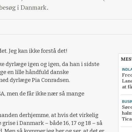
 besøg i Danmark.
det. Jeg kan ikke forstå det!
MES
 dyrlæge igen og igen, da han i sidste
INDL
ge en lille håndfuld danske
Fred
ed dyrlæge Pia Conradsen.
Land
at f
SA, men de får ikke nær så mange
BUSI
Sør
halm
hinanden derhjemme, at hvis det virkelig
Tic
 grise i Danmark – både 16, 17 og 18 – så
. Men så kommer jeg her og ser, at det er