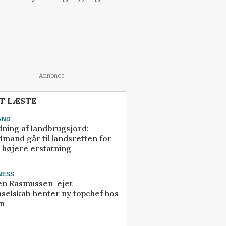
Annonce
T LÆSTE
AND
ning af landbrugsjord:
mand går til landsretten for
å højere erstatning
NESS
en Rasmussen-ejet
selskab henter ny topchef hos
an