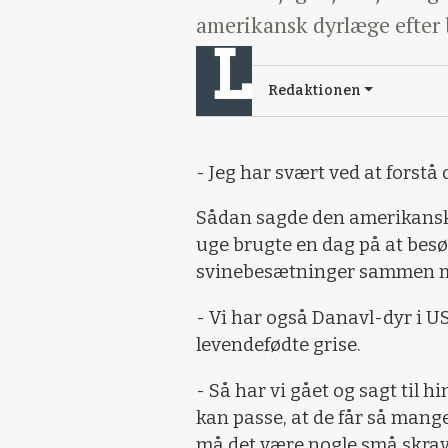
amerikansk dyrlæge efter
Redaktionen
- Jeg har svært ved at forstå 
Sådan sagde den amerikanske
uge brugte en dag på at besø
svinebesætninger sammen m
- Vi har også Danavl-dyr i U
levendefødte grise.
- Så har vi gået og sagt til 
kan passe, at de får så mange
må det være nogle små skravl