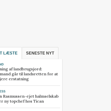
T LÆSTE
SENESTE NYT
ND
ning af landbrugsjord:
and går til landsretten for at
jere erstatning
ESS
n Rasmussen-ejet halmselskab
r ny topchef hos Tican