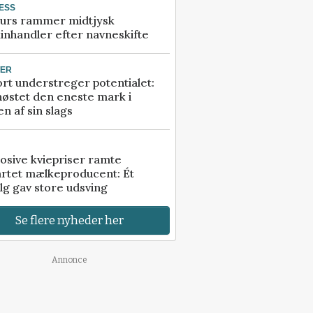
ESS
urs rammer midtjysk
inhandler efter navneskifte
TER
rt understreger potentialet:
høstet den eneste mark i
n af sin slags
osive kviepriser ramte
artet mælkeproducent: Ét
lg gav store udsving
Se flere nyheder her
Annonce