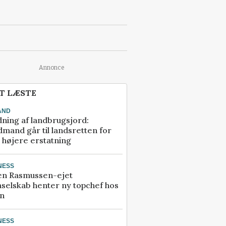
Annonce
T LÆSTE
AND
ning af landbrugsjord:
mand går til landsretten for
å højere erstatning
NESS
en Rasmussen-ejet
selskab henter ny topchef hos
an
NESS