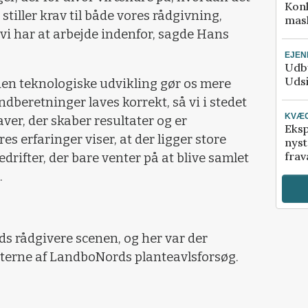
Kon
stiller krav til både vores rådgivning,
mask
vi har at arbejde indenfor, sagde Hans
EJE
Udby
Udsi
 den teknologiske udvikling gør os mere
ndberetninger laves korrekt, så vi i stedet
KVÆ
aver, der skaber resultater og er
Eksp
es erfaringer viser, at der ligger store
nyst
frav
rifter, der bare venter på at blive samlet
.
s rådgivere scenen, og her var der
aterne af LandboNords planteavlsforsøg.