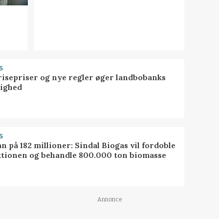
S
risepriser og nye regler øger landbobanks
tighed
S
ån på 182 millioner: Sindal Biogas vil fordoble
tionen og behandle 800.000 ton biomasse
Annonce