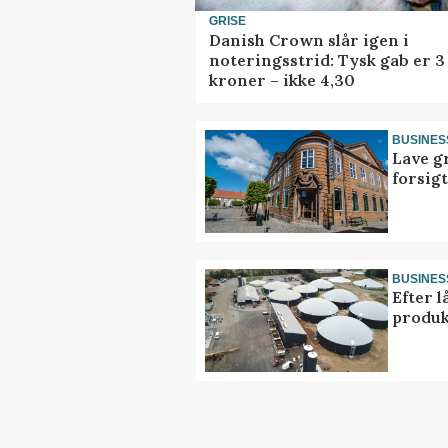
GRISE
Danish Crown slår igen i
noteringsstrid: Tysk gab er 3
kroner – ikke 4,30
BUSINES
Lave g
forsig
BUSINES
Efter l
produk