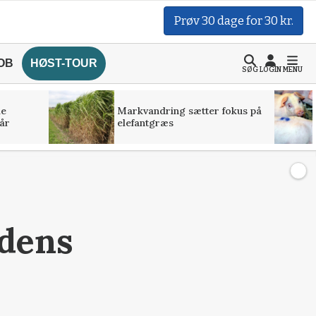
Prøv 30 dage for 30 kr.
OB
HØST-TOUR
SØG
LOGIN
MENU
de
Markvandring sætter fokus på
år
elefantgræs
idens