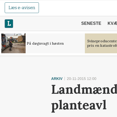
Læs e-avisen
SENESTE
KV
Svineproducente
På døgnvagt i høsten
pris en katastrof
ARKIV
20-11-2015 12:00
Landmænd f
planteavl