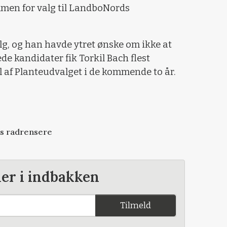
en for valg til LandboNords
lg, og han havde ytret ønske om ikke at
ede kandidater fik Torkil Bach flest
 af Planteudvalget i de kommende to år.
s radrensere
der i indbakken
Tilmeld