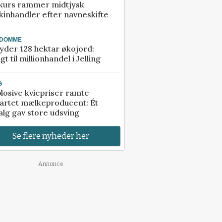
kurs rammer midtjysk
inhandler efter navneskifte
NDOMME
der 128 hektar økojord:
gt til millionhandel i Jelling
G
losive kviepriser ramte
artet mælkeproducent: Ét
alg gav store udsving
Se flere nyheder her
Annonce