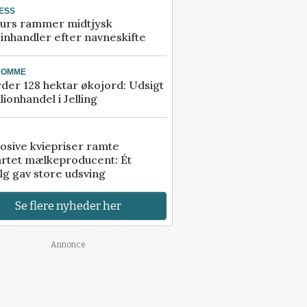
ESS
urs rammer midtjysk
inhandler efter navneskifte
DOMME
der 128 hektar økojord: Udsigt
illionhandel i Jelling
osive kviepriser ramte
artet mælkeproducent: Ét
lg gav store udsving
Se flere nyheder her
Annonce