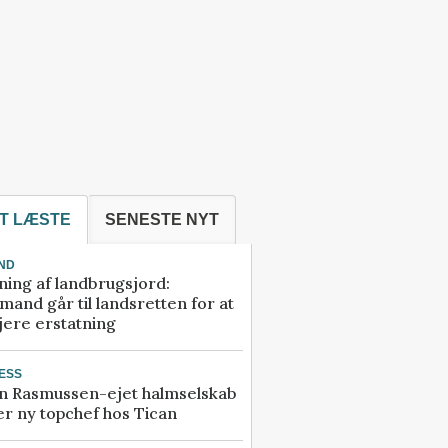
T LÆSTE
SENESTE NYT
ND
ning af landbrugsjord:
and går til landsretten for at
jere erstatning
ESS
n Rasmussen-ejet halmselskab
r ny topchef hos Tican