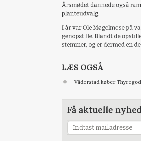
Årsmødet dannede også ramm
planteudvalg.
I år var Ole Møgelmose på va
genopstille. Blandt de opstill
stemmer, og er dermed en del
LÆS OGSÅ
Väderstad køber Thyregod
Få aktuelle nyhe