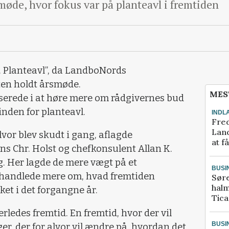
øde, hvor fokus var på planteavl i fremtiden
. Planteavl”, da LandboNords
ten holdt årsmøde.
MES
serede i at høre mere om rådgivernes bud
inden for planteavl.
INDL
Fred
Land
lvor blev skudt i gang, aflagde
at f
s Chr. Holst og chefkonsulent Allan K.
g. Her lagde de mere vægt på et
BUSI
r handlede mere om, hvad fremtiden
Sør
halm
ket i det forgangne år.
Tic
rledes fremtid. En fremtid, hvor der vil
BUSI
r, der for alvor vil ændre på, hvordan det