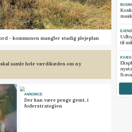
BUSIN
Konk
mask
EJEN
Udby
ord – kommunen mangler stadig plejeplan
til m
KVÆG
Ekspl
 skal samle hele værdikæden om ny
nyst
frava
ANNONCE
Der kan være penge gemt, i
foderstrategien