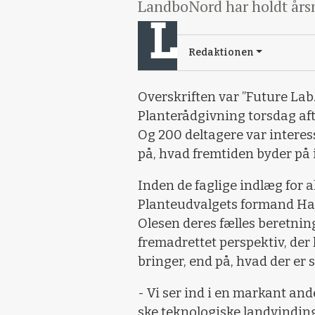
LandboNord har holdt årsm
Redaktionen
Overskriften var ”Future Lab
Planterådgivning torsdag af
Og 200 deltagere var interes
på, hvad fremtiden byder på 
Inden de faglige indlæg for a
Planteudvalgets formand Han
Olesen deres fælles beretnin
fremadrettet perspektiv, de
bringer, end på, hvad der er s
- Vi ser ind i en markant ande
ske teknologiske landvindinge