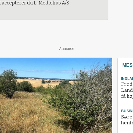
t accepterer du L-Mediehus A/S
Annonce
MES
INDLA
Fred
Landm
få hø
BUSIN
Søre
hente