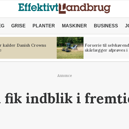
ÆG
GRISE
PLANTER
MASKINER
BUSINESS
J
r kalder Danish Crowns
Forserie til selvkøren
e
skårlægger afprøves i 
Annonce
ik indblik i fremt