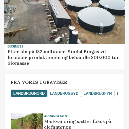
BUSINESS
Efter lån på 182 millioner: Sindal Biogas vil
fordoble produktionen og behandle 800.000 ton
biomasse
FRA VORES UGEAVISER
LANDBRUGNORD
LANDBRUGSYD
LANDBRUGFYN
LAND
ARRANGEMENT
Markvandring sætter fokus på
elefantgræs