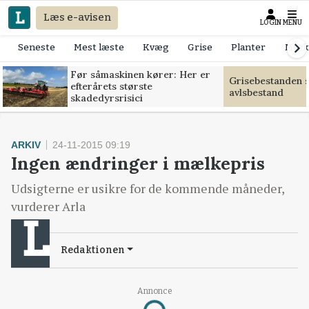
Læs e-avisen
LOGIN
MENU
Seneste
Mest læste
Kvæg
Grise
Planter
Mask
Før såmaskinen kører: Her er
Grisebestanden s
efterårets største
avlsbestand
skadedyrsrisici
ARKIV
24-11-2015 09:19
Ingen ændringer i mælkepris
Udsigterne er usikre for de kommende måneder,
vurderer Arla
Redaktionen
Annonce