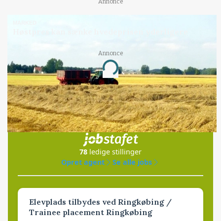
Annonce
MARKED
Høstpres kan sænke hvedeprisen yderligere
Annonce
Loading...
Jobs
i samarbejde med
78
ledige stillinger
Opret agent
Se alle jobs
Elevplads tilbydes ved Ringkøbing /
Trainee placement Ringkøbing