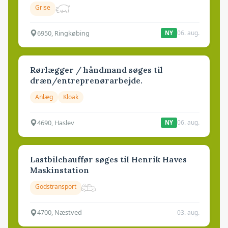
Grise
6950, Ringkøbing
06. aug.
NY
Rørlægger / håndmand søges til
dræn/entreprenørarbejde.
Anlæg
Kloak
4690, Haslev
06. aug.
NY
Lastbilchauffør søges til Henrik Haves
Maskinstation
Godstransport
4700, Næstved
03. aug.