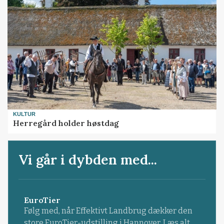
KULTUR
Herregård holder høstdag
Vi går i dybden med...
EuroTier
Følg med, når Effektivt Landbrug dækker den
store EuroTier-udstilling i Hannover. Læs alt