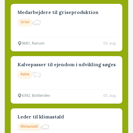
Medarbejdere til griseproduktion
Grise
9681, Ranum
03. aug.
Kalvepasser til ejendom i udvikling søges
Kalve
6392, Bolderslev
03. aug.
Leder til klimastald
Klimastald