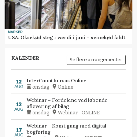
MARKED
USA: Oksekød steg i værdi i juni – svinekød faldt
KALENDER
Se flere arrangementer
InterCount kursus Online
12
AUG
onsdag
Online
Webinar – Fordelene ved løbende
12
aflevering af bilag
AUG
onsdag
Webinar - ONLINE
Webinar – Kom i gang med digital
17
bogføring
AUG