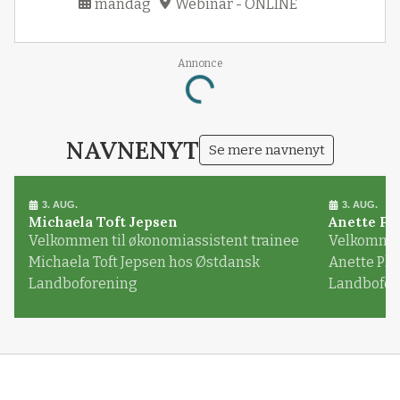
mandag
Webinar - ONLINE
Loading...
Annonce
NAVNENYT
Se mere navnenyt
3. AUG.
3. AUG.
Michaela Toft Jepsen
Anette Pl
Velkommen til økonomiassistent trainee
Velkommen 
Michaela Toft Jepsen hos Østdansk
Anette Pl
Landboforening
Landbofor