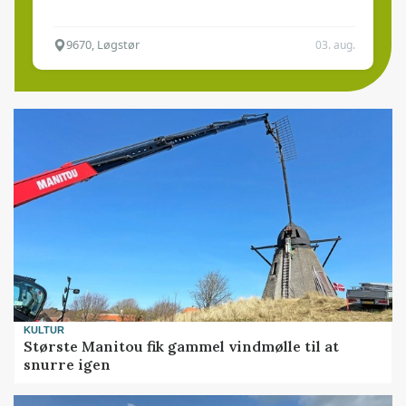
9670, Løgstør
03. aug.
KULTUR
Største Manitou fik gammel vindmølle til at
snurre igen