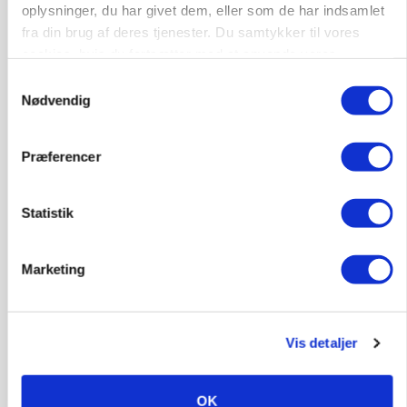
oplysninger, du har givet dem, eller som de har indsamlet
fra din brug af deres tjenester. Du samtykker til vores
MASKINER
cookies, hvis du fortsætter med at anvende vores
Forserie til selvkørende skårlægger afprøves i år
hjemmeside.
Samtykkevalg
Nødvendig
Præferencer
Statistik
Marketing
ARRANGEMENT
Markvandring sætter fokus på elefantgræs
Vis detaljer
OK