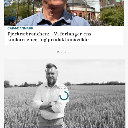
CAP-I-DANMARK
Fjerkræbranchen: - Vi forlanger ens
konkurrence- og produktionsvilkår
Annonce
LEDER
Det er en uskik at udlægge et røgslør om
økoproduktion
Annonce
Loading...
Jobs