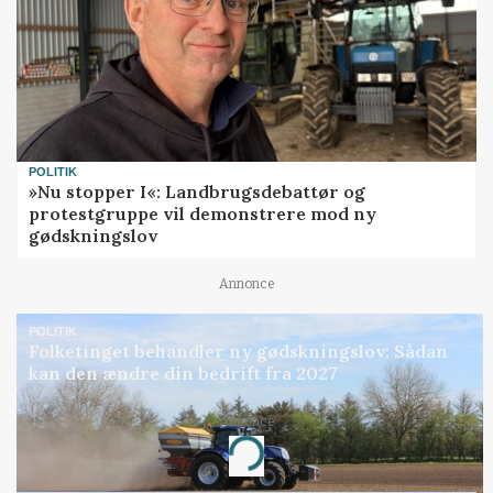
POLITIK
»Nu stopper I«: Landbrugsdebattør og
protestgruppe vil demonstrere mod ny
gødskningslov
Annonce
POLITIK
Folketinget behandler ny gødskningslov: Sådan
kan den ændre din bedrift fra 2027
Annonce
Loading...