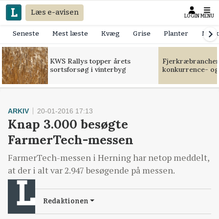
Læs e-avisen
LOGIN
MENU
Seneste
Mest læste
Kvæg
Grise
Planter
Mask
KWS Rallys topper årets
Fjerkræbranchen:
sortsforsøg i vinterbyg
konkurrence- og
ARKIV
20-01-2016 17:13
Knap 3.000 besøgte
FarmerTech-messen
FarmerTech-messen i Herning har netop meddelt,
at der i alt var 2.947 besøgende på messen.
Redaktionen