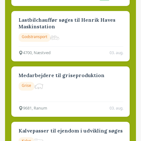
Lastbilchauffør søges til Henrik Haves
Maskinstation
Godstransport
4700, Næstved
03. aug.
Medarbejdere til griseproduktion
Grise
9681, Ranum
03. aug.
Kalvepasser til ejendom i udvikling søges
Kalve