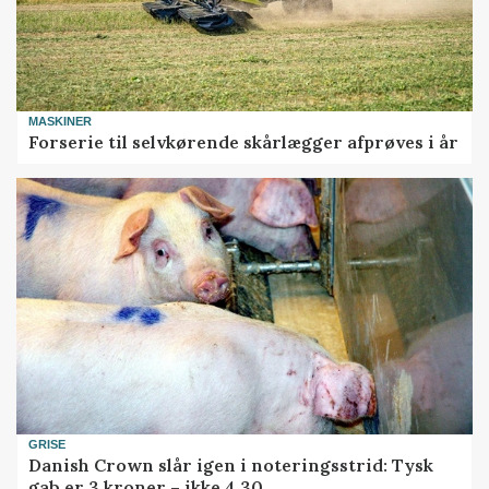
MASKINER
Forserie til selvkørende skårlægger afprøves i år
GRISE
Danish Crown slår igen i noteringsstrid: Tysk
gab er 3 kroner – ikke 4,30