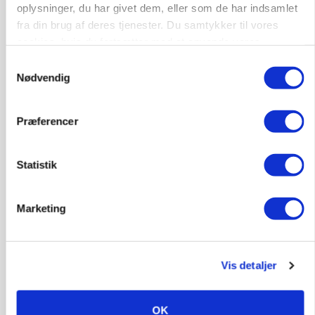
Prisgab på 20 kroner pr. kg vokser: Polsk kylling
oplysninger, du har givet dem, eller som de har indsamlet
presser markedet
fra din brug af deres tjenester. Du samtykker til vores
cookies, hvis du fortsætter med at anvende vores
hjemmeside.
Samtykkevalg
Nødvendig
Præferencer
Statistik
Marketing
BUSINESS
Ejer eller medejer? Nyt tv-format udfordrer
landbrugets ejerstruktur
Vis detaljer
Annonce
Loading...
OK