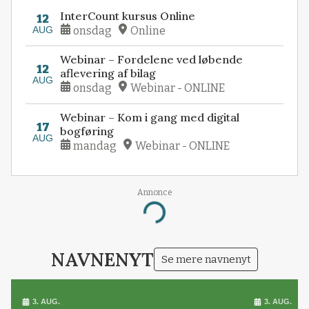
InterCount kursus Online
12
AUG
onsdag
Online
Webinar – Fordelene ved løbende
12
aflevering af bilag
AUG
onsdag
Webinar - ONLINE
Webinar – Kom i gang med digital
17
bogføring
AUG
mandag
Webinar - ONLINE
Annonce
Loading...
NAVNENYT
Se mere navnenyt
3. AUG.
3. AUG.