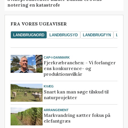
notering en katastrofe
FRA VORES UGEAVISER
LANDBRUGNORD
LANDBRUGSYD
LANDBRUGFYN
LAND
CAP-I-DANMARK
Fjerkræbranchen: - Vi forlanger
ens konkurrence- og
produktionsvilkår
KVÆG
Snart kan man søge tilskud til
naturprojekter
ARRANGEMENT
Markvandring sætter fokus på
elefantgræs