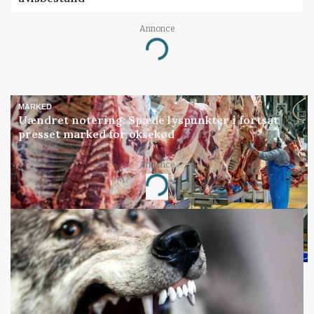
Annonce
Loading...
MARKED
Uændret notering: Spæde lyspunkter i fortsat
presset marked for oksekød
Annonce
Loading...