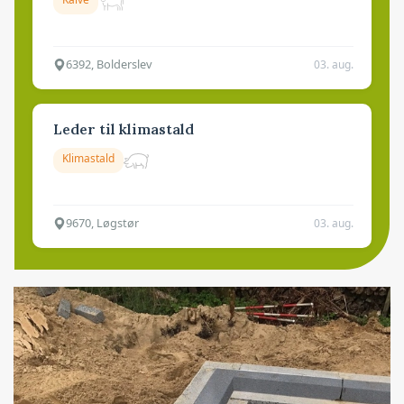
6392, Bolderslev
03. aug.
Leder til klimastald
Klimastald
9670, Løgstør
03. aug.