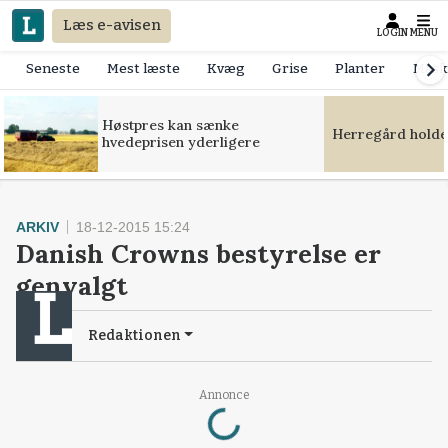
Læs e-avisen
LOGIN
MENU
Seneste
Mest læste
Kvæg
Grise
Planter
Mask
Høstpres kan sænke
Herregård holde
hvedeprisen yderligere
ARKIV
18-12-2015 15:24
Danish Crowns bestyrelse er
genvalgt
Redaktionen
Loading...
Annonce