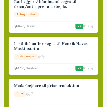
Rørlægger / håndmand søges til
dræn/entreprenørarbejde.
Anlæg
Kloak
4690, Haslev
06. aug.
NY
Lastbilchauffør søges til Henrik Haves
Maskinstation
Godstransport
4700, Næstved
03. aug.
NY
Medarbejdere til griseproduktion
Grise