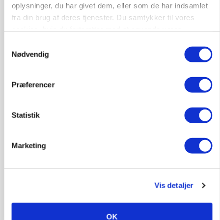
oplysninger, du har givet dem, eller som de har indsamlet
Annonce
fra din brug af deres tjenester. Du samtykker til vores
Loading...
cookies, hvis du fortsætter med at anvende vores
hjemmeside.
Samtykkevalg
Nødvendig
Præferencer
Statistik
Marketing
BUSINESS
Efter lån på 182 millioner: Sindal Biogas vil
fordoble produktionen og behandle 800.000 ton
Vis detaljer
biomasse
OK