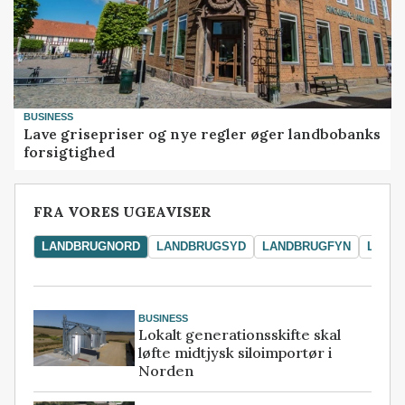
BUSINESS
Lave grisepriser og nye regler øger landbobanks
forsigtighed
FRA VORES UGEAVISER
LANDBRUGNORD
LANDBRUGSYD
LANDBRUGFYN
LAND
BUSINESS
Lokalt generationsskifte skal
løfte midtjysk siloimportør i
Norden