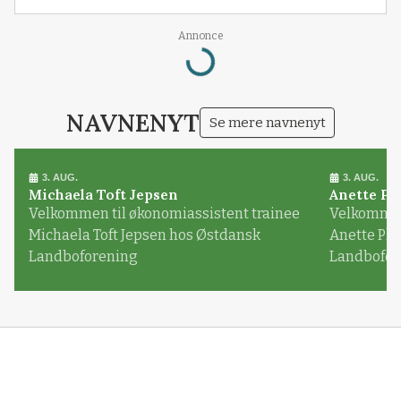
Annonce
Loading...
NAVNENYT
Se mere navnenyt
3. AUG.
3. AUG.
Michaela Toft Jepsen
Anette Pl
Velkommen til økonomiassistent trainee
Velkommen 
Michaela Toft Jepsen hos Østdansk
Anette Pl
Landboforening
Landbofor