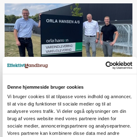
BUSINESS
Efter fire årtier: Familieejet vestjysk producent
Denne hjemmeside bruger cookies
af staldinventar får ny medejer
Vi bruger cookies til at tilpasse vores indhold og annoncer,
Annonce
til at vise dig funktioner til sociale medier og til at
analysere vores trafik. Vi deler også oplysninger om din
KULTUR
brug af vores website med vores partnere inden for
Største Manitou fik gammel vindmølle til at
sociale medier, annonceringspartnere og analysepartnere.
snurre igen
Vores partnere kan kombinere disse data med andre