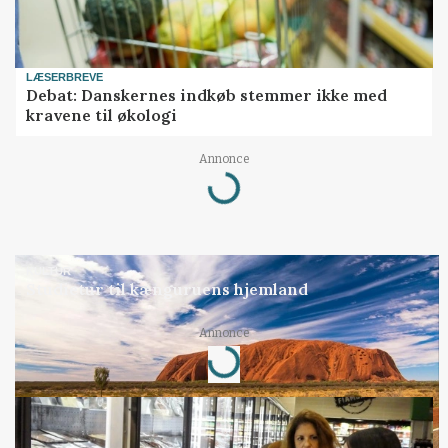
LÆSERBREVE
Debat: Danskernes indkøb stemmer ikke med
kravene til økologi
Annonce
Loading...
KULTUR
Studietur til kænguruens hjemland
Annonce
Loading...