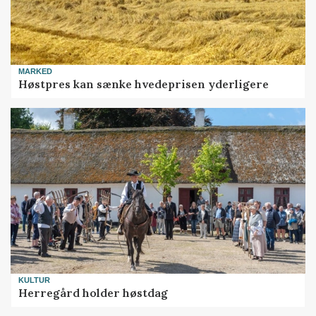
MARKED
Høstpres kan sænke hvedeprisen yderligere
KULTUR
Herregård holder høstdag