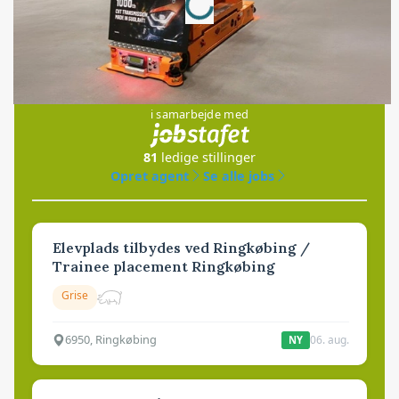
Jobs
i samarbejde med
81
ledige stillinger
Opret agent
Se alle jobs
Elevplads tilbydes ved Ringkøbing /
Trainee placement Ringkøbing
Grise
6950, Ringkøbing
06. aug.
NY