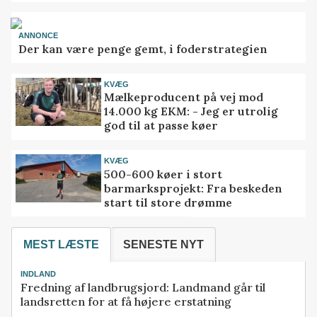
ANNONCE
Der kan være penge gemt, i foderstrategien
KVÆG
Mælkeproducent på vej mod
14.000 kg EKM: - Jeg er utrolig
god til at passe køer
KVÆG
500-600 køer i stort
barmarksprojekt: Fra beskeden
start til store drømme
MEST LÆSTE
SENESTE NYT
INDLAND
Fredning af landbrugsjord: Landmand går til
landsretten for at få højere erstatning