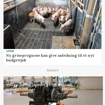
GRISE
Ny griseprognose kan give anledning til et nyt
budgettjek
Annonce
MASKINER
Valtra-fabrik runder 1.000 trinløse
transmissioner
Loading...
Annonce