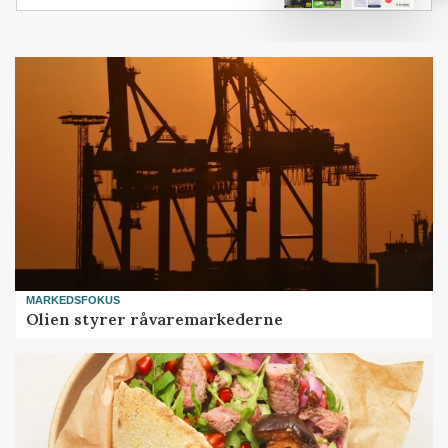
MARKEDSFOKUS
Olien styrer råvaremarkederne