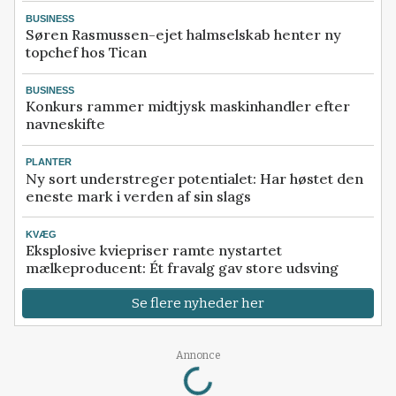
BUSINESS
Søren Rasmussen-ejet halmselskab henter ny
topchef hos Tican
BUSINESS
Konkurs rammer midtjysk maskinhandler efter
navneskifte
PLANTER
Ny sort understreger potentialet: Har høstet den
eneste mark i verden af sin slags
KVÆG
Eksplosive kviepriser ramte nystartet
mælkeproducent: Ét fravalg gav store udsving
Se flere nyheder her
Loading...
Annonce