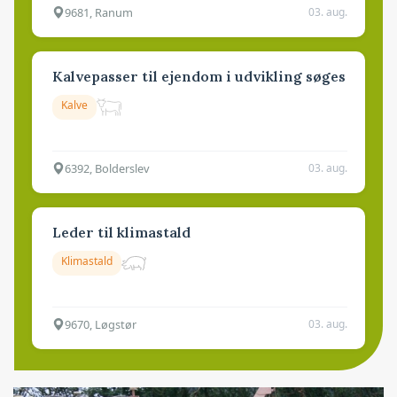
9681, Ranum
03. aug.
Kalvepasser til ejendom i udvikling søges
Kalve
6392, Bolderslev
03. aug.
Leder til klimastald
Klimastald
9670, Løgstør
03. aug.