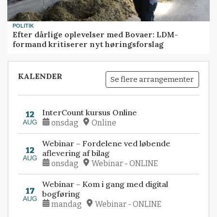
POLITIK
Efter dårlige oplevelser med Bovaer: LDM-
formand kritiserer nyt høringsforslag
KALENDER
Se flere arrangementer
InterCount kursus Online
12
AUG
onsdag
Online
Webinar – Fordelene ved løbende
12
aflevering af bilag
AUG
onsdag
Webinar - ONLINE
Webinar – Kom i gang med digital
17
bogføring
AUG
mandag
Webinar - ONLINE