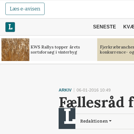
Læs e-avisen
SENESTE
KV
KWS Rallys topper årets
Fjerkræbranchen:
sortsforsøg i vinterbyg
konkurrence- og
ARKIV
06-01-2016 10:49
Fællesråd 
Redaktionen