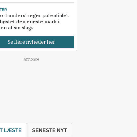
TER
ort understreger potentialet:
høstet den eneste mark i
en af sin slags
Se flere nyheder her
Annonce
T LÆSTE
SENESTE NYT