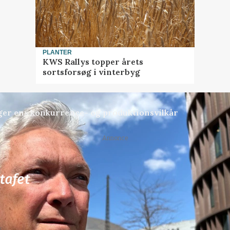
PLANTER
KWS Rallys topper årets
sortsforsøg i vinterbyg
ger ens konkurrence- og produktionsvilkår
Annonce
72
ledige stillinger
ngkøbing / Trainee
Rørlægger / håndmand s