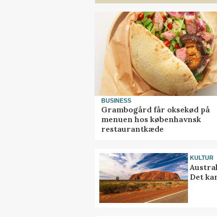
BUSINESS
Grambogård får oksekød på
menuen hos københavnsk
restaurantkæde
KULTUR
Austra
Det ka