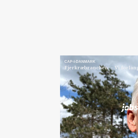
CAP-I-DANMARK
Fjerkræbranchen: - Vi forlan
Jobs
i samarbejde med
Elevplads tilbydes ved Ri