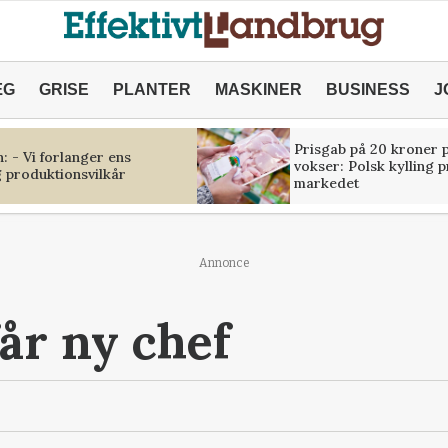
ÆG
GRISE
PLANTER
MASKINER
BUSINESS
J
Prisgab på 20 kroner p
 - Vi forlanger ens
vokser: Polsk kylling 
 produktionsvilkår
markedet
Annonce
får ny chef