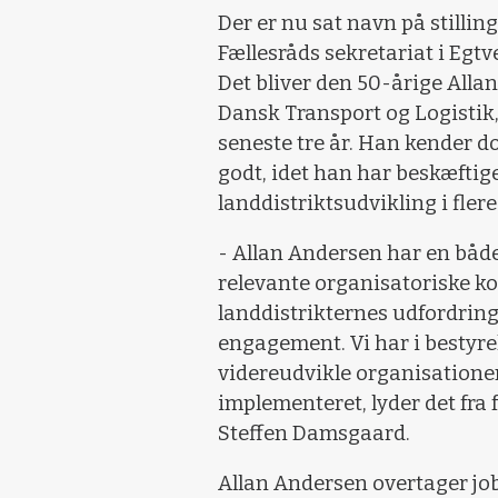
Der er nu sat navn på stilli
Fællesråds sekretariat i Egtv
Det bliver den 50-årige Alla
Dansk Transport og Logistik,
seneste tre år. Han kender d
godt, idet han har beskæfti
landdistriktsudvikling i fler
- Allan Andersen har en både
relevante organisatoriske k
landdistrikternes udfordrin
engagement. Vi har i bestyrels
vider
e
udvikle organ
is
ationen
implementeret, lyder det fra
Steffen Damsgaard.
Allan Andersen overtager jo