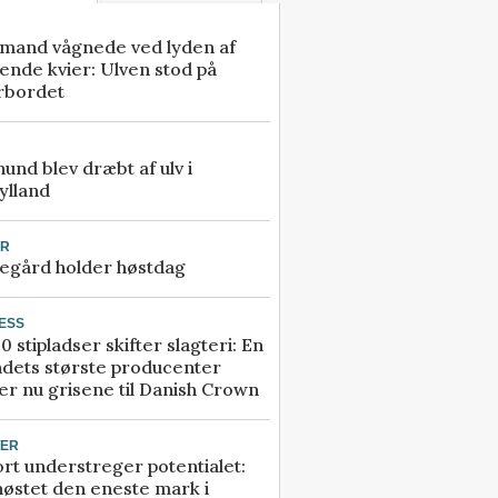
mand vågnede ved lyden af
ende kvier: Ulven stod på
rbordet
 hund blev dræbt af ulv i
ylland
UR
egård holder høstdag
ESS
0 stipladser skifter slagteri: En
ndets største producenter
r nu grisene til Danish Crown
TER
rt understreger potentialet:
høstet den eneste mark i