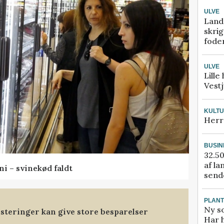
ULVE
Land
skrig
fode
ULVE
Lille
Vestj
KULT
Herr
BUSIN
32.50
af la
ni – svinekød faldt
sende
PLAN
Ny so
steringer kan give store besparelser
Har 