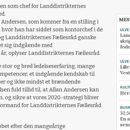
ngen som chef for Landdistrikternes
ed.
MES
n Andersen, som kommer fra en stilling i
 hvor han har siddet som kontorchef i de
ULVE
Lan
og Landdistrikternes Fællesråd ganske
skri
get sig indgående med
fod
e år, oplyser Landdistrikternes Fællesråd.
ULVE
 stor og bred ledelseserfaring, mange
Lill
Vest
ompetencer, et indgående kendskab til
ger og ikke mindst et brændende
KULT
en fuld tillid til, at Allan Andersen kan
Her
, og sikre at vores 2020-strategi bliver
 formand for Landdistrikternes Fællesråd
BUSI
32.5
En a
send
bbet efter den mangeårige