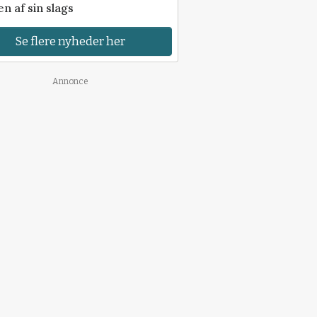
n af sin slags
Se flere nyheder her
Annonce