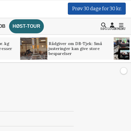
Prøv 30 dage for 30 kr.
OB
HØST-TOUR
SØG
LOGIN
MENU
r. kg
Rådgiver om DB-Tjek: Små
presser
justeringer kan give store
besparelser