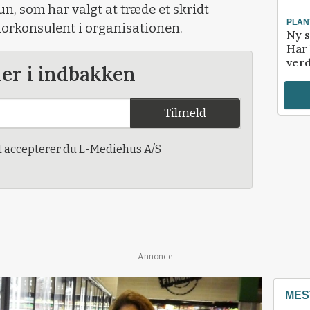
n, som har valgt at træde et skridt
PLAN
iorkonsulent i organisationen.
Ny s
Har 
verd
der i indbakken
Tilmeld
t accepterer du L-Mediehus A/S
Annonce
MES