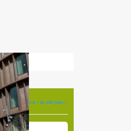
Opret agent
Se alle jobs
øges til