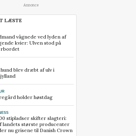
Annonce
T LÆSTE
dmand vågnede ved lyden af
gende kvier: Ulven stod på
erbordet
e hund blev dræbt af ulv i
jylland
UR
regård holder høstdag
NESS
00 stipladser skifter slagteri:
f landets største producenter
er nu grisene til Danish Crown