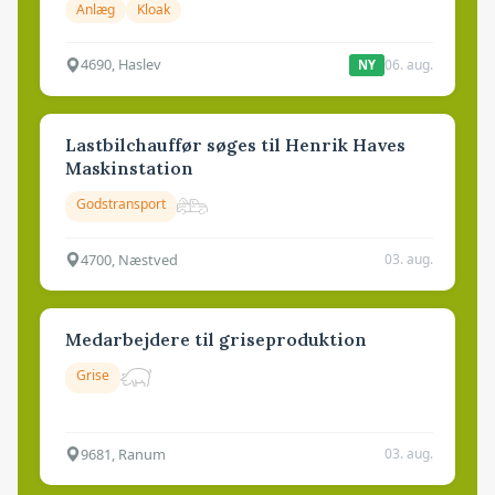
Anlæg
Kloak
4690, Haslev
06. aug.
NY
Lastbilchauffør søges til Henrik Haves
Maskinstation
Godstransport
4700, Næstved
03. aug.
Medarbejdere til griseproduktion
Grise
9681, Ranum
03. aug.