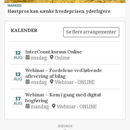
MARKED
Høstpres kan sænke hvedeprisen yderligere
KALENDER
Se flere arrangementer
InterCount kursus Online
12
AUG
onsdag
Online
Webinar – Fordelene ved løbende
12
aflevering af bilag
AUG
onsdag
Webinar - ONLINE
Webinar – Kom i gang med digital
17
bogføring
AUG
mandag
Webinar - ONLINE
Annonce