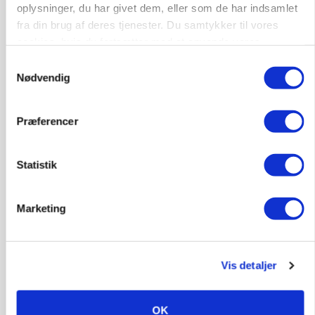
Annonce
oplysninger, du har givet dem, eller som de har indsamlet
Loading...
fra din brug af deres tjenester. Du samtykker til vores
cookies, hvis du fortsætter med at anvende vores
hjemmeside.
Samtykkevalg
Nødvendig
Præferencer
Statistik
Marketing
MARKED
Uændret notering: Spæde lyspunkter i fortsat
presset marked for oksekød
Vis detaljer
OK