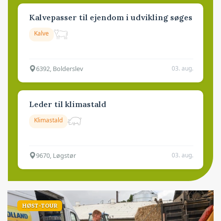
Kalvepasser til ejendom i udvikling søges
Kalve
6392, Bolderslev
03. aug.
Leder til klimastald
Klimastald
9670, Løgstør
03. aug.
HØST-TOUR