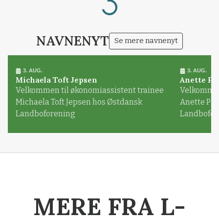
Loading...
NAVNENYT
Se mere navnenyt
3. AUG.
3. AUG.
Michaela Toft Jepsen
Anette Pl
Velkommen til økonomiassistent trainee
Velkommen 
Michaela Toft Jepsen hos Østdansk
Anette Pl
Landboforening
Landbofor
MERE FRA L-