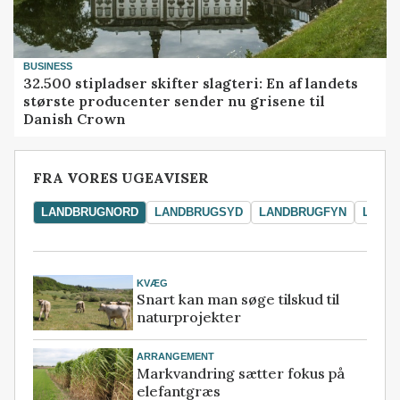
BUSINESS
32.500 stipladser skifter slagteri: En af landets
største producenter sender nu grisene til
Danish Crown
FRA VORES UGEAVISER
LANDBRUGNORD
LANDBRUGSYD
LANDBRUGFYN
LAND
KVÆG
Snart kan man søge tilskud til
naturprojekter
ARRANGEMENT
Markvandring sætter fokus på
elefantgræs