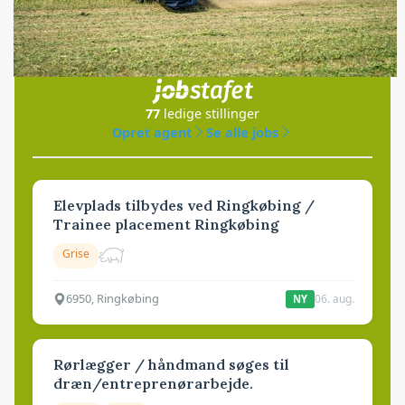
Jobs
i samarbejde med
77
ledige stillinger
Opret agent
Se alle jobs
Elevplads tilbydes ved Ringkøbing /
Trainee placement Ringkøbing
Grise
6950, Ringkøbing
06. aug.
NY
Rørlægger / håndmand søges til
dræn/entreprenørarbejde.