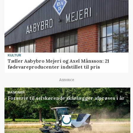
KULTUR
Tæller Aabybro Mejeri og Axel Månsson: 21
fødevareproducenter indstillet til pris
Annonce
MASKINER
Forserie til selvkørende skårlægger afprøves i år
Loading...
Annonce