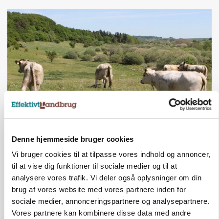
KVÆG
Snart kan man søge tilskud til naturprojekter
Denne hjemmeside bruger cookies
Vi bruger cookies til at tilpasse vores indhold og annoncer,
Annonce
til at vise dig funktioner til sociale medier og til at
analysere vores trafik. Vi deler også oplysninger om din
PLANTER
Før såmaskinen kører: Her er efterårets største
brug af vores website med vores partnere inden for
skadedyrsrisici
sociale medier, annonceringspartnere og analysepartnere.
Vores partnere kan kombinere disse data med andre