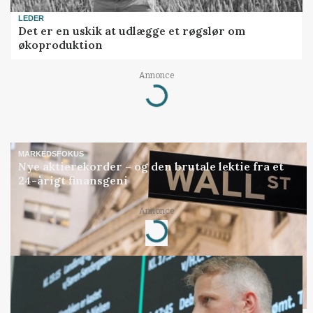
LEDER
Det er en uskik at udlægge et røgslør om
økoproduktion
Annonce
Loading...
MARKEDSFOKUS
Nye aktierekorder – og den brutale lektie fra et
24-årigt finansgeni
Annonce
Loading...