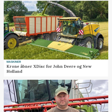
MASKINER
Krone åbner XDisc for John Deere og New
Holland