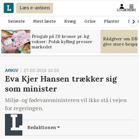
Læs e-avisen
LOGIN
MENU
Seneste
Mest læste
Kvæg
Grise
Planter
Mask
Prisgab på 20 kroner pr. kg
Rådgiver om DB-
vokser: Polsk kylling presser
give store bespa
markedet
ARKIV
27-02-2016 10:03
Eva Kjer Hansen trækker sig
som minister
Miljø- og fødevareministeren vil ikke stå i vejen
for regeringen.
Redaktionen