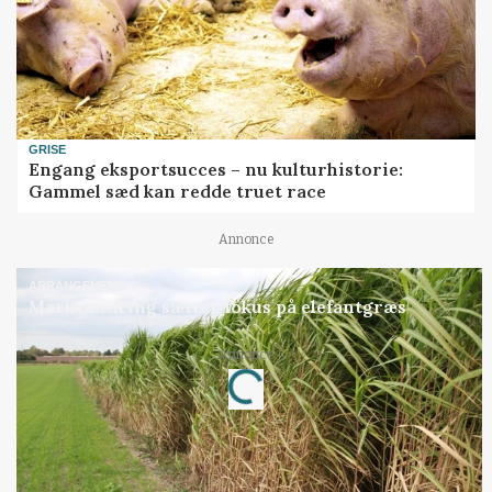
GRISE
Engang eksportsucces – nu kulturhistorie:
Gammel sæd kan redde truet race
Annonce
ARRANGEMENT
Markvandring sætter fokus på elefantgræs
Loading...
Annonce
Jobs