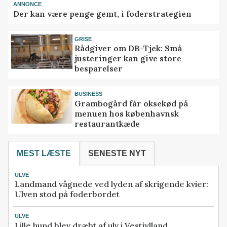
ANNONCE
Der kan være penge gemt, i foderstrategien
GRISE
Rådgiver om DB-Tjek: Små
justeringer kan give store
besparelser
BUSINESS
Grambogård får oksekød på
menuen hos københavnsk
restaurantkæde
MEST LÆSTE
SENESTE NYT
ULVE
Landmand vågnede ved lyden af skrigende kvier:
Ulven stod på foderbordet
ULVE
Lille hund blev dræbt af ulv i Vestjylland