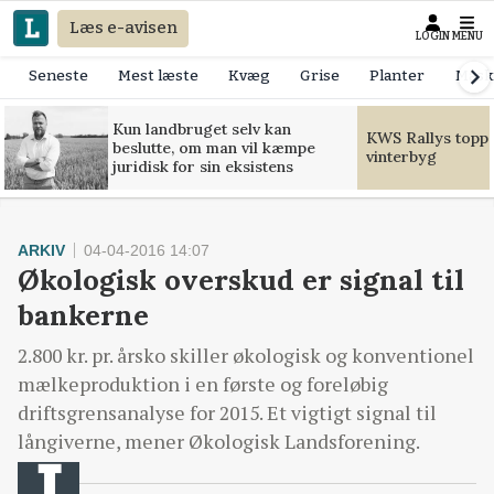
Læs e-avisen
LOGIN
MENU
Seneste
Mest læste
Kvæg
Grise
Planter
Mask
Kun landbruget selv kan
KWS Rallys toppe
beslutte, om man vil kæmpe
vinterbyg
juridisk for sin eksistens
ARKIV
04-04-2016 14:07
Økologisk overskud er signal til
bankerne
2.800 kr. pr. årsko skiller økologisk og konventionel
mælkeproduktion i en første og foreløbig
driftsgrensanalyse for 2015. Et vigtigt signal til
långiverne, mener Økologisk Landsforening.