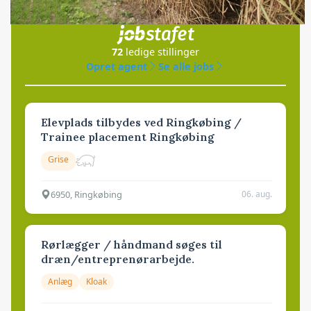
i samarbejde med
72
ledige stillinger
Opret agent
Se alle jobs
Elevplads tilbydes ved Ringkøbing /
Trainee placement Ringkøbing
Grise
6950, Ringkøbing
06. aug.
Rørlægger / håndmand søges til
dræn/entreprenørarbejde.
Anlæg
Kloak