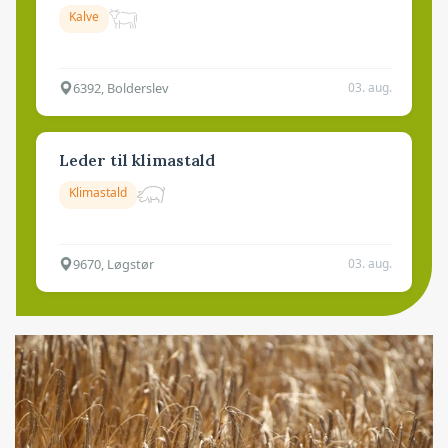
Kalve
6392, Bolderslev
03. aug.
Leder til klimastald
Klimastald
9670, Løgstør
03. aug.