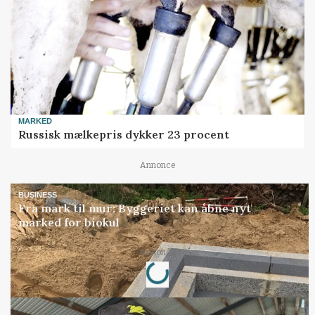
MARKED
Russisk mælkepris dykker 23 procent
Annonce
BUSINESS
Fra mark til mur: Byggeriet kan åbne nyt
marked for biokul
Loading...
Annonce