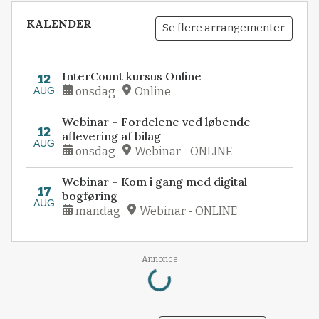
KALENDER
Se flere arrangementer
InterCount kursus Online
12
AUG
onsdag
Online
Webinar – Fordelene ved løbende
12
aflevering af bilag
AUG
onsdag
Webinar - ONLINE
Webinar – Kom i gang med digital
17
bogføring
AUG
mandag
Webinar - ONLINE
Loading...
Annonce