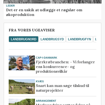
LEDER
Det er en uskik at udlægge et røgslør om
økoproduktion
FRA VORES UGEAVISER
LANDBRUGNORD
LANDBRUGSYD
LANDBRUGFYN
LAND
CAP-I-DANMARK
Fjerkræbranchen: - Vi forlanger
ens konkurrence- og
produktionsvilkår
KVÆG
Snart kan man søge tilskud til
naturprojekter
ARRANGEMENT