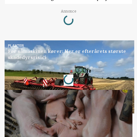
Loading...
Annonce
PLANTER
Før såmaskinen kører: Her er efterårets største
skadedyrsrisici
Loading...
Annonce