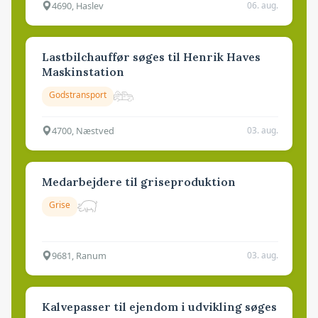
4690, Haslev
06. aug.
Lastbilchauffør søges til Henrik Haves
Maskinstation
Godstransport
4700, Næstved
03. aug.
Medarbejdere til griseproduktion
Grise
9681, Ranum
03. aug.
Kalvepasser til ejendom i udvikling søges