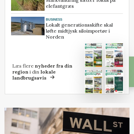
Markvandring sætter fokus på
elefantgræs
BUSINESS
Lokalt generationsskifte skal
løfte midtjysk siloimportør i
Norden
Læs flere
nyheder fra din
region
i din
lokale
landbrugsavis