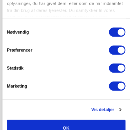
oplysninger, du har givet dem, eller som de har indsamlet
konkurrence- og produktionsvilkår
fra din brug af deres tjenester. Du samtykker til vores
cookies, hvis du fortsætter med at anvende vores
hjemmeside.
Samtykkevalg
Nødvendig
Præferencer
Statistik
Marketing
MARKEDSFOKUS
Prisgab på 20 kroner pr. kg vokser: Polsk kylling
presser markedet
Loading...
Vis detaljer
Annonce
OK