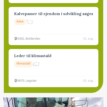
Kalvepasser til ejendom i udvikling søges
Kalve
6392, Bolderslev
03. aug.
Leder til klimastald
Klimastald
9670, Løgstør
03. aug.