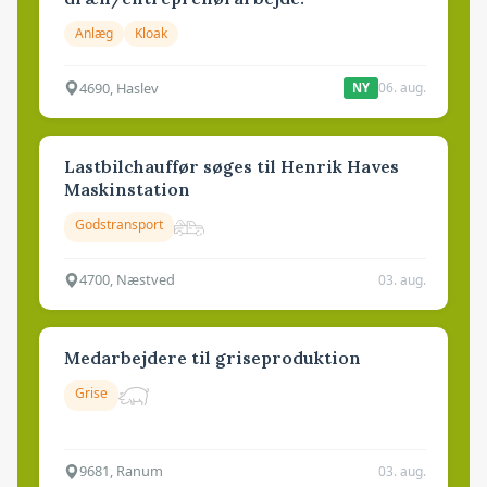
Anlæg
Kloak
4690, Haslev
06. aug.
NY
Lastbilchauffør søges til Henrik Haves
Maskinstation
Godstransport
4700, Næstved
03. aug.
Medarbejdere til griseproduktion
Grise
9681, Ranum
03. aug.