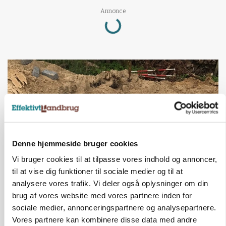
Loading...
Annonce
Denne hjemmeside bruger cookies
Vi bruger cookies til at tilpasse vores indhold og annoncer,
til at vise dig funktioner til sociale medier og til at
analysere vores trafik. Vi deler også oplysninger om din
BUSINESS
Fra mark til mur: Byggeriet kan åbne nyt
brug af vores website med vores partnere inden for
marked for biokul
sociale medier, annonceringspartnere og analysepartnere.
Vores partnere kan kombinere disse data med andre
Annonce