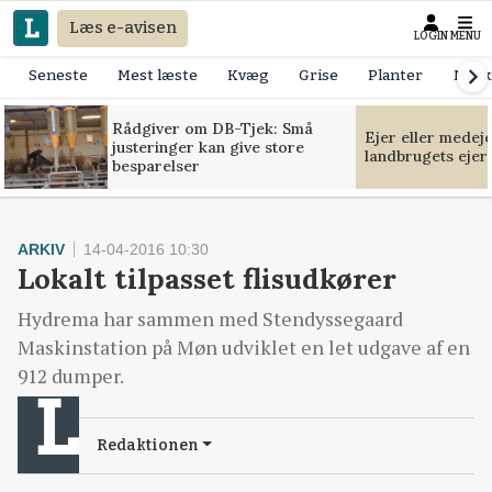
Læs e-avisen
LOGIN
MENU
Seneste
Mest læste
Kvæg
Grise
Planter
Mask
Rådgiver om DB-Tjek: Små
Ejer eller medej
justeringer kan give store
landbrugets ejer
besparelser
ARKIV
14-04-2016 10:30
Lokalt tilpasset flisudkører
Hydrema har sammen med Stendyssegaard
Maskinstation på Møn udviklet en let udgave af en
912 dumper.
Redaktionen