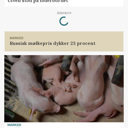
Ulven stod på foderbordet
Loading...
Annonce
MARKED
Russisk mælkepris dykker 23 procent
MARKED