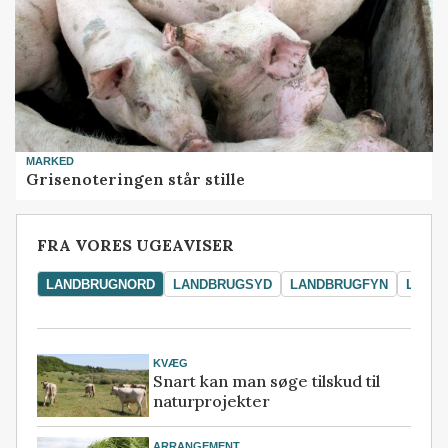
MARKED
Grisenoteringen står stille
FRA VORES UGEAVISER
LANDBRUGNORD
LANDBRUGSYD
LANDBRUGFYN
LAND
KVÆG
Snart kan man søge tilskud til
naturprojekter
ARRANGEMENT