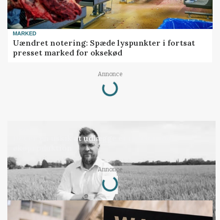
MARKED
Uændret notering: Spæde lyspunkter i fortsat
presset marked for oksekød
Loading...
Annonce
LEDER
Det er en uskik at udlægge et røgslør om
økoproduktion
Loading...
Annonce