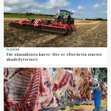
PLANTER
Før såmaskinen kører: Her er efterårets største
skadedyrsrisici