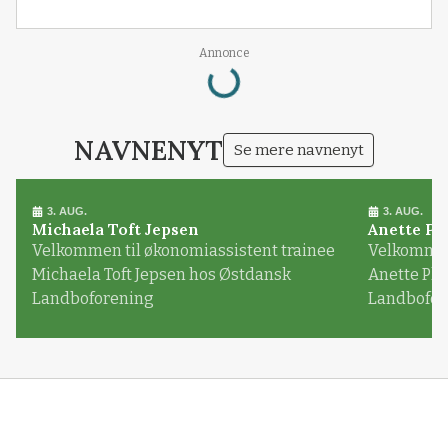
Loading...
Annonce
NAVNENYT
Se mere navnenyt
3. AUG.
3. AUG.
Michaela Toft Jepsen
Anette Pl
Velkommen til økonomiassistent trainee
Velkommen 
Michaela Toft Jepsen hos Østdansk
Anette Pl
Landboforening
Landbofor