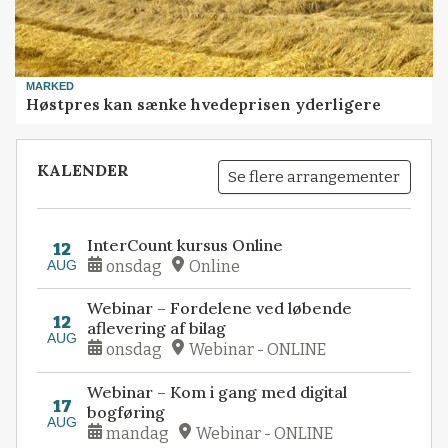
MARKED
Høstpres kan sænke hvedeprisen yderligere
KALENDER
Se flere arrangementer
InterCount kursus Online
12
AUG
onsdag
Online
Webinar – Fordelene ved løbende
12
aflevering af bilag
AUG
onsdag
Webinar - ONLINE
Webinar – Kom i gang med digital
17
bogføring
AUG
mandag
Webinar - ONLINE