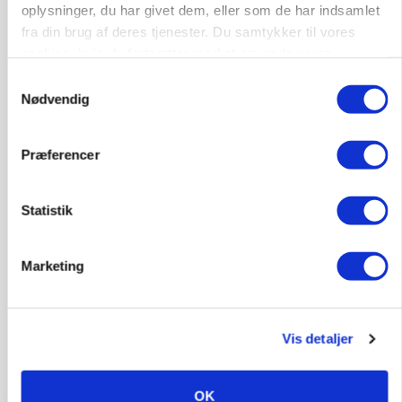
oplysninger, du har givet dem, eller som de har indsamlet
fra din brug af deres tjenester. Du samtykker til vores
cookies, hvis du fortsætter med at anvende vores
hjemmeside.
Samtykkevalg
Nødvendig
Præferencer
Statistik
POLITIK
»Nu stopper I«: Landbrugsdebattør og
Marketing
protestgruppe vil demonstrere mod ny
gødskningslov
Annonce
Vis detaljer
POLITIK
Folketinget behandler ny gødskningslov: Sådan
OK