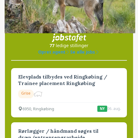
Jobs
i samarbejde med
77
ledige stillinger
Opret agent
Se alle jobs
Elevplads tilbydes ved Ringkøbing /
Trainee placement Ringkøbing
Grise
6950, Ringkøbing
06. aug.
NY
Rørlægger / håndmand søges til
dræn/entreprenørarbejde.