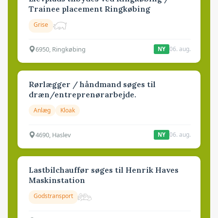
Trainee placement Ringkøbing
Grise
6950, Ringkøbing
06. aug.
NY
Rørlægger / håndmand søges til
dræn/entreprenørarbejde.
Anlæg
Kloak
4690, Haslev
06. aug.
NY
Lastbilchauffør søges til Henrik Haves
Maskinstation
Godstransport