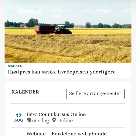
MARKED
Høstpres kan sænke hvedeprisen yderligere
KALENDER
Se flere arrangementer
InterCount kursus Online
12
AUG
onsdag
Online
Webinar – Fordelene ved løbende