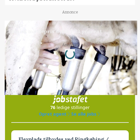
Annonce
MARKED
Russisk mælkepris dykker 23 procent
Loading...
Annonce
Jobs
i samarbejde med
76
ledige stillinger
Opret agent
Se alle jobs
Elevplads tilbydes ved Ringkøbing /