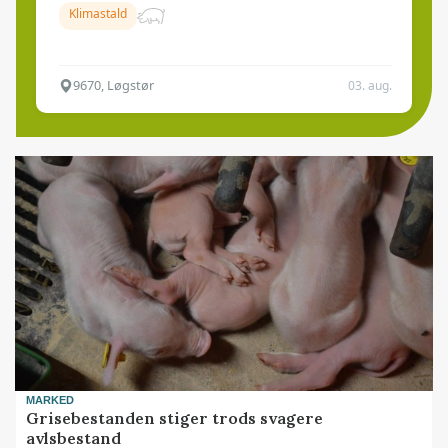
Klimastald
9670, Løgstør
03. aug.
MARKED
Grisebestanden stiger trods svagere
avlsbestand