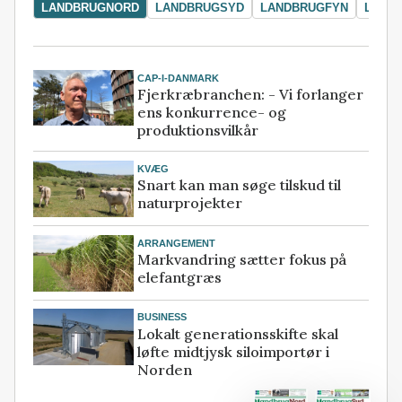
LANDBRUGNORD
LANDBRUGSYD
LANDBRUGFYN
LAND
CAP-I-DANMARK
Fjerkræbranchen: - Vi forlanger
ens konkurrence- og
produktionsvilkår
KVÆG
Snart kan man søge tilskud til
naturprojekter
ARRANGEMENT
Markvandring sætter fokus på
elefantgræs
BUSINESS
Lokalt generationsskifte skal
løfte midtjysk siloimportør i
Norden