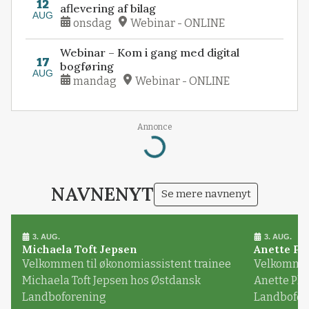
12
aflevering af bilag
AUG
onsdag
Webinar - ONLINE
Webinar – Kom i gang med digital
17
bogføring
AUG
mandag
Webinar - ONLINE
Annonce
Loading...
NAVNENYT
Se mere navnenyt
3. AUG.
3. AUG.
Michaela Toft Jepsen
Anette Pl
Velkommen til økonomiassistent trainee
Velkommen 
Michaela Toft Jepsen hos Østdansk
Anette Pl
Landboforening
Landbofor