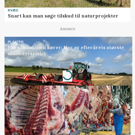
KVÆG
Snart kan man søge tilskud til naturprojekter
Annonce
PLANTER
Før såmaskinen kører: Her er efterårets største
skadedyrsrisici
Annonce
Loading...