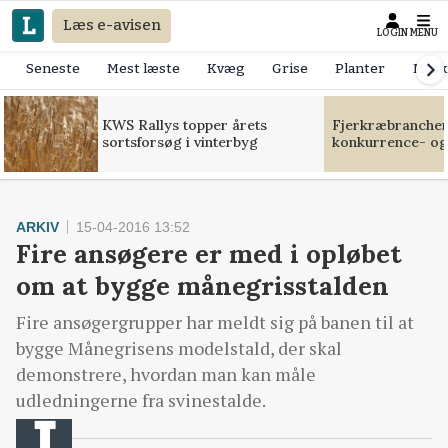
Læs e-avisen
LOGIN
MENU
Seneste
Mest læste
Kvæg
Grise
Planter
Mask
KWS Rallys topper årets
Fjerkræbranchen:
sortsforsøg i vinterbyg
konkurrence- og
ARKIV
15-04-2016 13:52
Fire ansøgere er med i opløbet
om at bygge månegrisstalden
Fire ansøgergrupper har meldt sig på banen til at
bygge Månegrisens modelstald, der skal
demonstrere, hvordan man kan måle
udledningerne fra svinestalde.