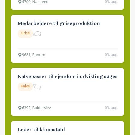
4700, Næstved
03. aug.
Medarbejdere til griseproduktion
Grise
9681, Ranum
03. aug.
Kalvepasser til ejendom i udvikling søges
Kalve
6392, Bolderslev
03. aug.
Leder til klimastald