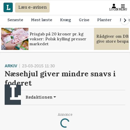
Læs e-avisen
LOGIN
MENU
Seneste
Mest læste
Kvæg
Grise
Planter
Mask
Prisgab på 20 kroner pr. kg
Rådgiver om DB-
vokser: Polsk kylling presser
give store bespa
markedet
ARKIV
23-03-2015 11:30
Næsehjul giver mindre snavs i
foderet
Redaktionen
Annonce
Loading...