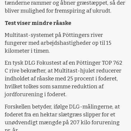
tænderne rammer og åbner græstæppet, så der
bliver mulighed for fremspiring af ukrudt.
Test viser mindre råaske
Multitast-systemet på Pöttingers river
fungerer med arbejdshastigheder op til 15
kilometer i timen.
En tysk DLG Fokustest af en Pöttinger TOP 762
C rive bekræfter, at Multitast-hjulet reducerer
indholdet af råaske med 25 procent i foderet,
hvilket tolkes som samme reduktion af
jordforurening i foderet.
Forskellen betyder, ifølge DLG-målingerne, at
foderet fra en hektar slætgræs slipper for et
unødvendigt mængde på 207 kilo forurening
pr. år.