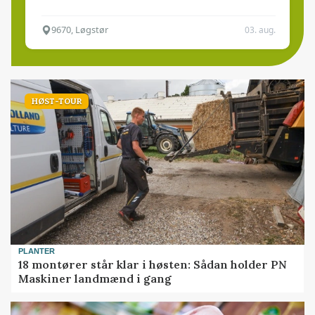
9670, Løgstør
03. aug.
HØST-TOUR
PLANTER
18 montører står klar i høsten: Sådan holder PN
Maskiner landmænd i gang