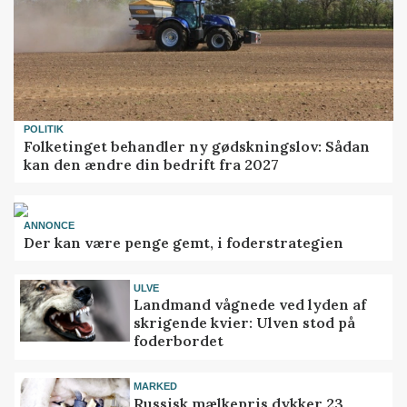
POLITIK
Folketinget behandler ny gødskningslov: Sådan
kan den ændre din bedrift fra 2027
ANNONCE
Der kan være penge gemt, i foderstrategien
ULVE
Landmand vågnede ved lyden af
skrigende kvier: Ulven stod på
foderbordet
MARKED
Russisk mælkepris dykker 23