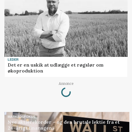
LEDER
Det er en uskik at udlægge et røgslør om
økoproduktion
Loading...
Annonce
MARKEDSFOKUS
Nye aktierekorder – og den brutale lektie fra et
24-årigt finansgeni