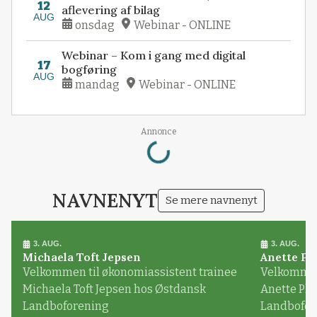
12
aflevering af bilag
AUG
onsdag
Webinar - ONLINE
Webinar – Kom i gang med digital
17
bogføring
AUG
mandag
Webinar - ONLINE
Loading...
Annonce
NAVNENYT
Se mere navnenyt
3. AUG.
3. AUG.
Michaela Toft Jepsen
Anette Pl
Velkommen til økonomiassistent trainee
Velkommen 
Michaela Toft Jepsen hos Østdansk
Anette Pl
Landboforening
Landbofor