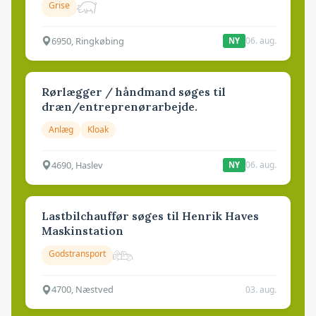
Grise
6950, Ringkøbing
06. aug.
NY
Rørlægger / håndmand søges til
dræn/entreprenørarbejde.
Anlæg
Kloak
4690, Haslev
06. aug.
NY
Lastbilchauffør søges til Henrik Haves
Maskinstation
Godstransport
4700, Næstved
03. aug.