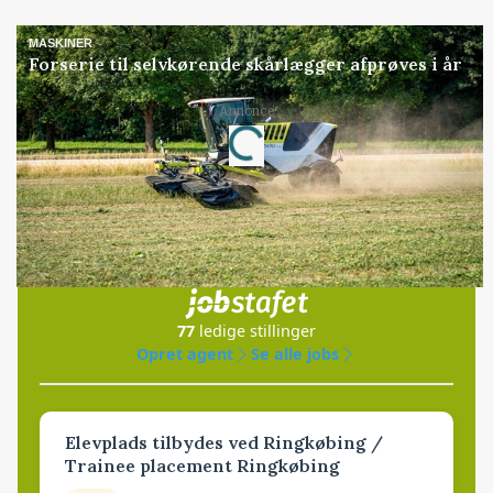
MASKINER
Forserie til selvkørende skårlægger afprøves i år
Annonce
Loading...
Jobs
i samarbejde med
77
ledige stillinger
Opret agent
Se alle jobs
Elevplads tilbydes ved Ringkøbing /
Trainee placement Ringkøbing