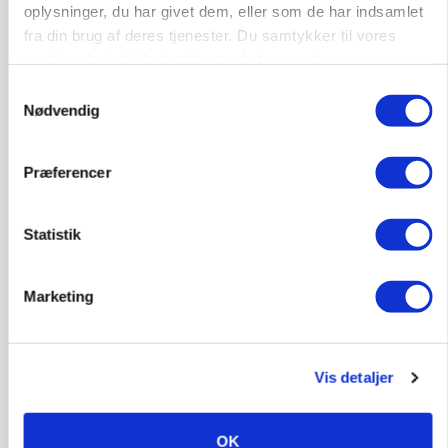
Snart kan man søge tilskud til naturprojekter
oplysninger, du har givet dem, eller som de har indsamlet
fra din brug af deres tjenester. Du samtykker til vores
Annonce
cookies, hvis du fortsætter med at anvende vores
hjemmeside.
Samtykkevalg
PLANTER
Nødvendig
Før såmaskinen kører: Her er efterårets største
skadedyrsrisici
Loading...
Præferencer
Annonce
Statistik
Marketing
Vis detaljer
OK