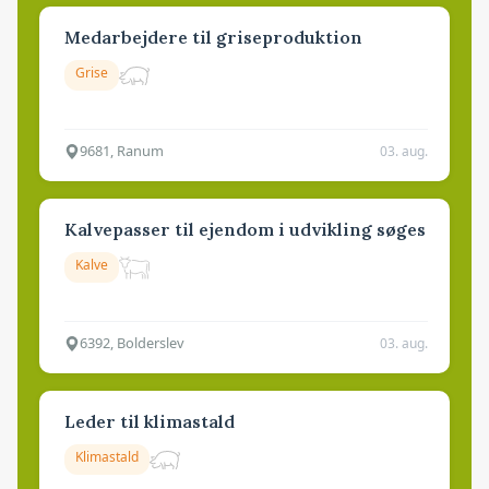
Medarbejdere til griseproduktion
Grise
9681, Ranum
03. aug.
Kalvepasser til ejendom i udvikling søges
Kalve
6392, Bolderslev
03. aug.
Leder til klimastald
Klimastald