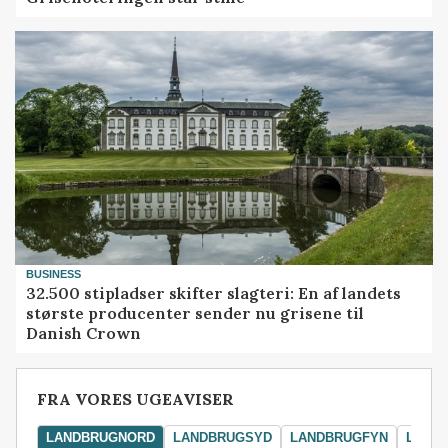
BUSINESS
32.500 stipladser skifter slagteri: En af landets
største producenter sender nu grisene til
Danish Crown
FRA VORES UGEAVISER
LANDBRUGNORD
LANDBRUGSYD
LANDBRUGFYN
LAND