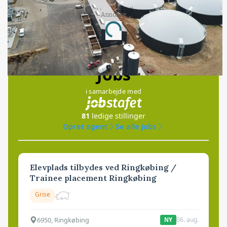
Annonce
Loading...
Jobs
i samarbejde med
81
ledige stillinger
Opret agent
Se alle jobs
Elevplads tilbydes ved Ringkøbing /
Trainee placement Ringkøbing
Grise
6950, Ringkøbing
06. aug.
NY