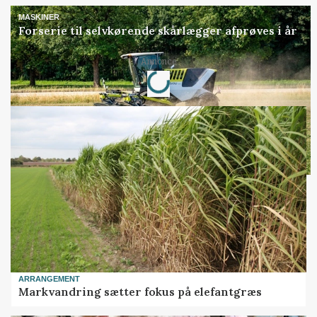
MASKINER
Forserie til selvkørende skårlægger afprøves i år
Loading...
Annonce
ARRANGEMENT
Markvandring sætter fokus på elefantgræs