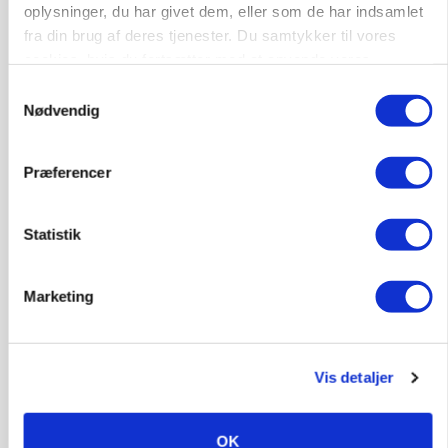
oplysninger, du har givet dem, eller som de har indsamlet
fra din brug af deres tjenester. Du samtykker til vores
cookies, hvis du fortsætter med at anvende vores
hjemmeside.
Samtykkevalg
Nødvendig
Præferencer
Statistik
BUSINESS
Marketing
32.500 stipladser skifter slagteri: En af landets
største producenter sender nu grisene til
Danish Crown
Vis detaljer
OK