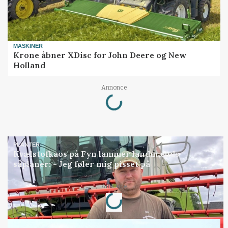
MASKINER
Krone åbner XDisc for John Deere og New
Holland
Loading...
Annonce
PLANTER
Kvælstofkaos på Fyn lammer landmænds
såplaner: - Jeg føler mig pisset på
Loading...
Annonce