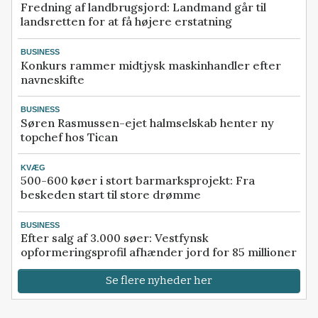
Fredning af landbrugsjord: Landmand går til
landsretten for at få højere erstatning
BUSINESS
Konkurs rammer midtjysk maskinhandler efter
navneskifte
BUSINESS
Søren Rasmussen-ejet halmselskab henter ny
topchef hos Tican
KVÆG
500-600 køer i stort barmarksprojekt: Fra
beskeden start til store drømme
BUSINESS
Efter salg af 3.000 søer: Vestfynsk
opformeringsprofil afhænder jord for 85 millioner
Se flere nyheder her