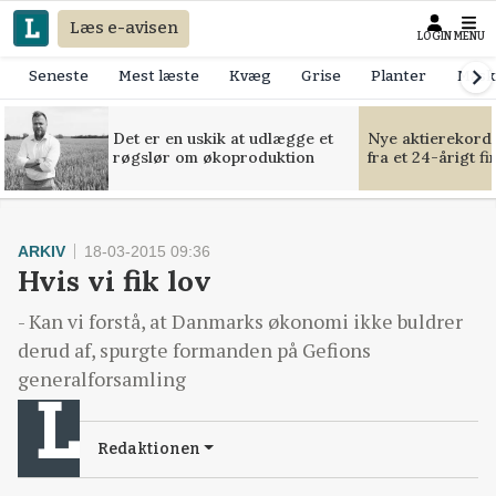
Læs e-avisen
LOGIN
MENU
Seneste
Mest læste
Kvæg
Grise
Planter
Mask
Det er en uskik at udlægge et
Nye aktierekorde
røgslør om økoproduktion
fra et 24-årigt f
ARKIV
18-03-2015 09:36
Hvis vi fik lov
- Kan vi forstå, at Danmarks økonomi ikke buldrer
derud af, spurgte formanden på Gefions
generalforsamling
Redaktionen