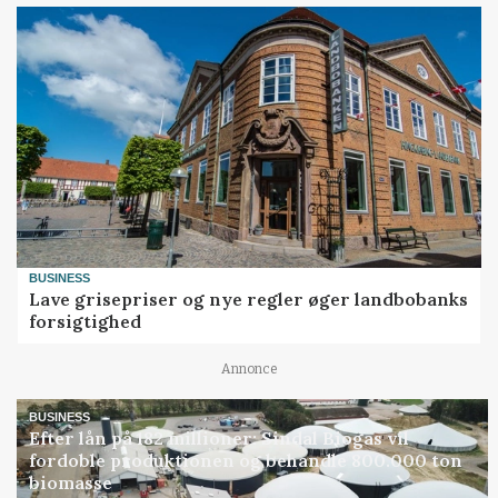
BUSINESS
Lave grisepriser og nye regler øger landbobanks
forsigtighed
Annonce
BUSINESS
Efter lån på 182 millioner: Sindal Biogas vil
fordoble produktionen og behandle 800.000 ton
biomasse