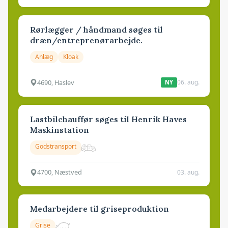
Rørlægger / håndmand søges til
dræn/entreprenørarbejde.
Anlæg
Kloak
4690, Haslev
06. aug.
NY
Lastbilchauffør søges til Henrik Haves
Maskinstation
Godstransport
4700, Næstved
03. aug.
Medarbejdere til griseproduktion
Grise