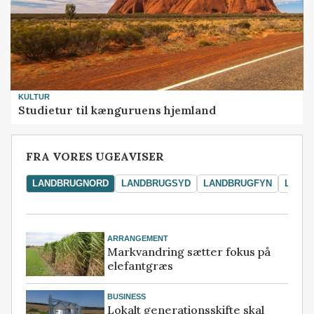
KULTUR
Studietur til kænguruens hjemland
FRA VORES UGEAVISER
LANDBRUGNORD
LANDBRUGSYD
LANDBRUGFYN
LAND
ARRANGEMENT
Markvandring sætter fokus på
elefantgræs
BUSINESS
Lokalt generationsskifte skal