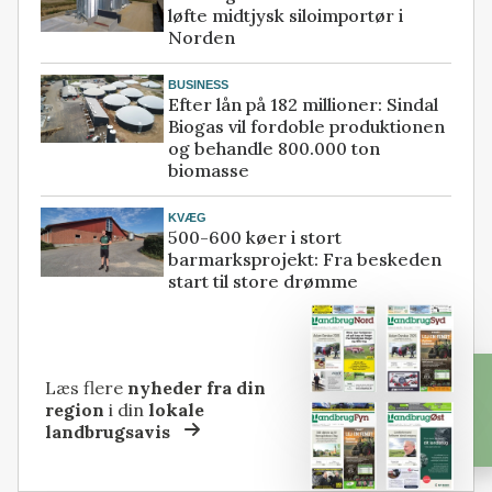
løfte midtjysk siloimportør i
Norden
BUSINESS
Efter lån på 182 millioner: Sindal
Biogas vil fordoble produktionen
og behandle 800.000 ton
biomasse
KVÆG
500-600 køer i stort
barmarksprojekt: Fra beskeden
start til store drømme
Læs flere
nyheder fra din
region
i din
lokale
landbrugsavis