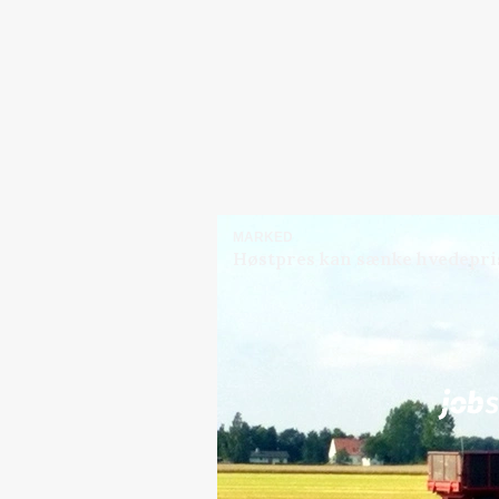
MARKED
Høstpres kan sænke hvedepri
Jobs
i samarbejde med