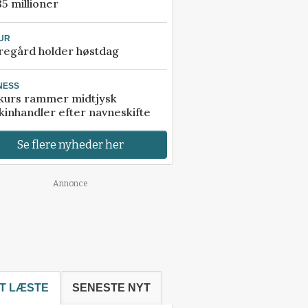
85 millioner
UR
regård holder høstdag
NESS
kurs rammer midtjysk
inhandler efter navneskifte
Se flere nyheder her
Annonce
T LÆSTE
SENESTE NYT