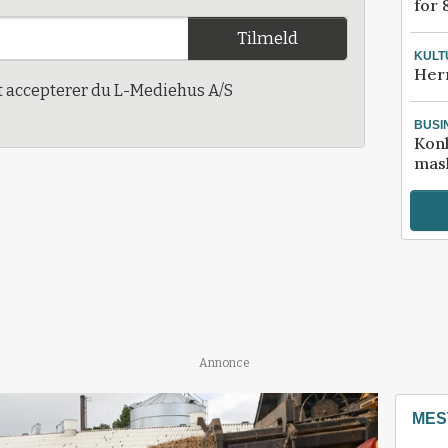
for 
Tilmeld
KULT
Her
t accepterer du L-Mediehus A/S
BUSI
Kon
mask
Annonce
MES