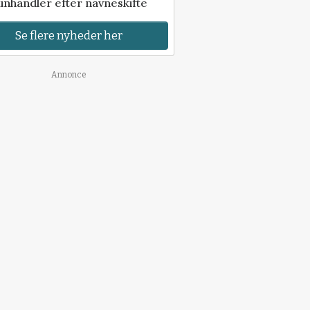
inhandler efter navneskifte
Se flere nyheder her
Annonce