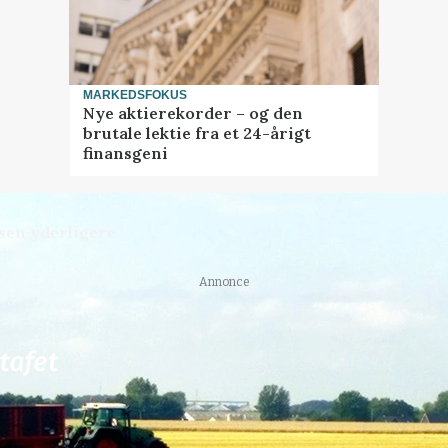
MARKEDSFOKUS
Nye aktierekorder – og den
brutale lektie fra et 24-årigt
finansgeni
sen yderligere
Annonce
78
ledige stillinger