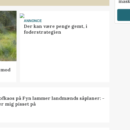
mask
ANNONCE
Der kan være penge gemt, i
foderstrategien
d mod
R
ofkaos på Fyn lammer landmænds såplaner: -
er mig pisset på