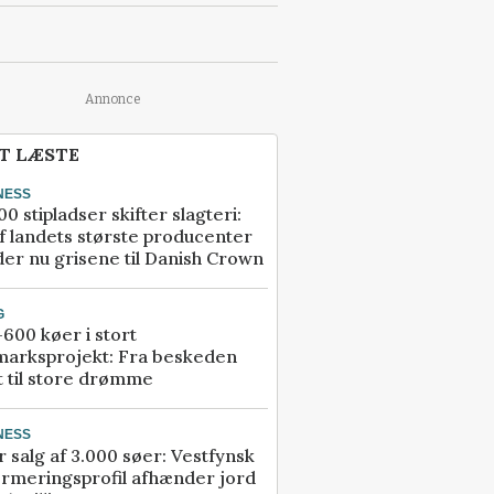
Annonce
T LÆSTE
NESS
00 stipladser skifter slagteri:
f landets største producenter
er nu grisene til Danish Crown
G
600 køer i stort
marksprojekt: Fra beskeden
t til store drømme
NESS
r salg af 3.000 søer: Vestfynsk
rmeringsprofil afhænder jord