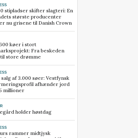
ESS
0 stipladser skifter slagteri: En
ndets største producenter
r nu grisene til Danish Crown
00 køer i stort
arksprojekt: Fra beskeden
 til store drømme
ESS
 salg af 3.000 søer: Vestfynsk
rmeringsprofil afhænder jord
5 millioner
UR
egård holder høstdag
ESS
urs rammer midtjysk