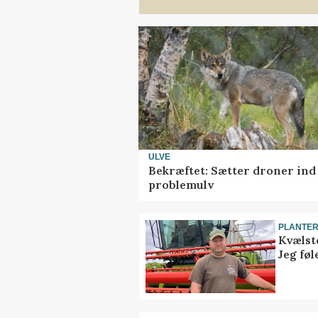
ULVE
Bekræftet: Sætter droner in
problemulv
PLANTE
Kvælst
Jeg føl