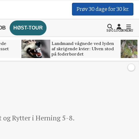
Prøv 30 dage for 30 kr.
OB
HØST-TOUR
SØG
LOGIN
MENU
æde
Landmand vågnede ved lyden
esset
af skrigende kvier: Ulven stod
på foderbordet
 og Rytter i Herning 5-8.