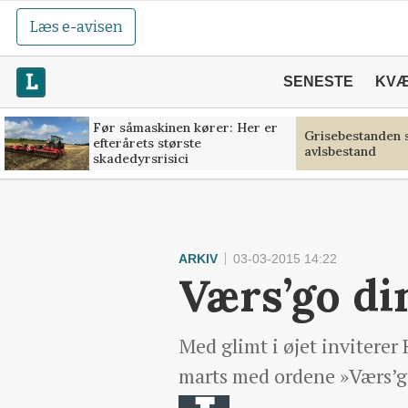
Læs e-avisen
SENESTE
KV
Før såmaskinen kører: Her er
Grisebestanden s
efterårets største
avlsbestand
skadedyrsrisici
ARKIV
03-03-2015 14:22
Værs’go di
Med glimt i øjet inviterer
marts med ordene »Værs’go