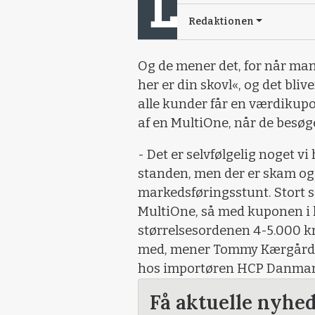
Redaktionen
Og de mener det, for når man
her er din skovl«, og det blive
alle kunder får en værdikupo
af en MultiOne, når de besøg
- Det er selvfølgelig noget vi 
standen, men der er skam også
markedsføringsstunt. Stort se
MultiOne, så med kuponen i h
størrelsesordenen 4-5.000 kr
med, mener Tommy Kærgård, 
hos importøren HCP Danmar
Få aktuelle nyhe