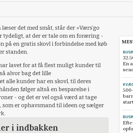
 læser det med småt, står der »Værs’go
r tydeligt, at der er tale om en foræring -
MES
n på en gratis skovl i forbindelse med køb
er standen.
BUSI
32.5
En a
har lavet for at få flest muligt kunder til
send
 alvor bag det lille
t alle kunder har en skovl, til deres
KVÆ
ånden følger altså en besparelse i
500-
bar
oner - og det er vel også værd at tage
star
som er ophavsmand til ideen og sælger
k.
BUSI
Efte
der i indbakken
opfo