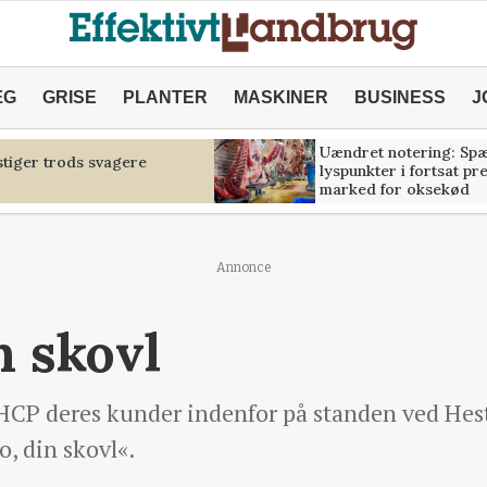
ÆG
GRISE
PLANTER
MASKINER
BUSINESS
J
Uændret notering: Sp
tiger trods svagere
lyspunkter i fortsat pr
marked for oksekød
Annonce
n skovl
 HCP deres kunder indenfor på standen ved Hest
, din skovl«.