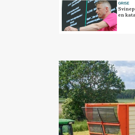
GRISE
Svinep
en kat