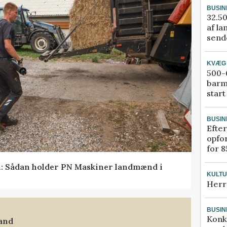
BUSIN
32.50
af la
sende
KVÆG
500-6
barm
start
BUSIN
Efter
opfo
for 8
en: Sådan holder PN Maskiner landmænd i
KULT
Herr
BUSIN
Konk
land