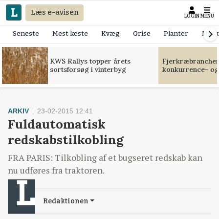
Læs e-avisen
LOGIN
MENU
Seneste
Mest læste
Kvæg
Grise
Planter
Mask
KWS Rallys topper årets
Fjerkræbranchen:
sortsforsøg i vinterbyg
konkurrence- og
ARKIV
23-02-2015 12:41
Fuldautomatisk
redskabstilkobling
FRA PARIS: Tilkobling af et bugseret redskab kan
nu udføres fra traktoren.
Redaktionen