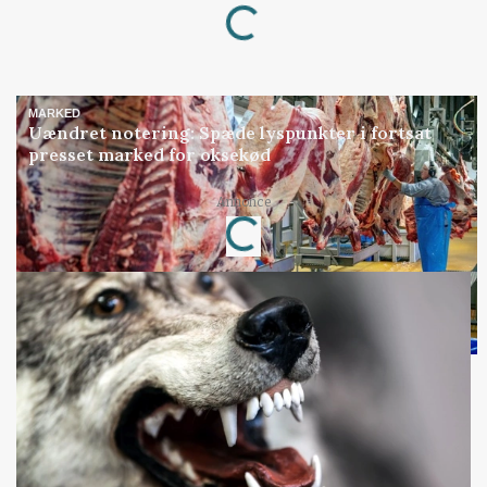
Loading...
MARKED
Uændret notering: Spæde lyspunkter i fortsat
presset marked for oksekød
Loading...
Annonce