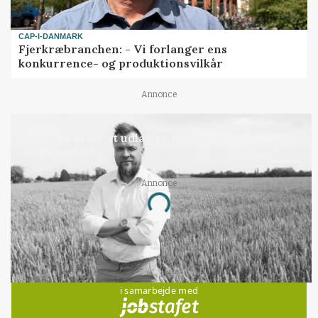
CAP-I-DANMARK
Fjerkræbranchen: - Vi forlanger ens
konkurrence- og produktionsvilkår
Annonce
LEDER
Det er en uskik at udlægge et røgslør om
økoproduktion
Annonce
Loading...
Jobs
i samarbejde med