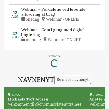
Webinar – Fordelene ved løbende
12
aflevering af bilag
AUG
onsdag
Webinar - ONLINE
Webinar – Kom i gang med digital
17
bogføring
AUG
mandag
Webinar - ONLINE
Loading...
Annonce
NAVNENYT
Se mere navnenyt
3. AUG.
3. AUG.
Michaela Toft Jepsen
Anette Pl
Velkommen til økonomiassistent trainee
Velkommen 