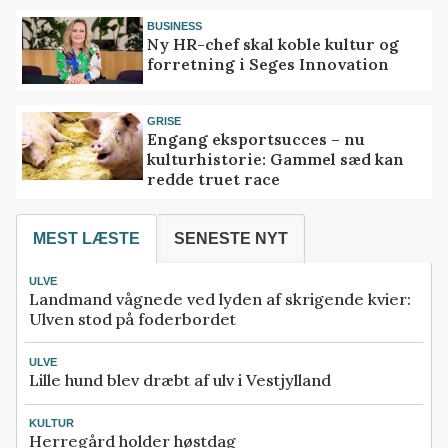
BUSINESS
Ny HR-chef skal koble kultur og
forretning i Seges Innovation
GRISE
Engang eksportsucces – nu
kulturhistorie: Gammel sæd kan
redde truet race
MEST LÆSTE
SENESTE NYT
ULVE
Landmand vågnede ved lyden af skrigende kvier:
Ulven stod på foderbordet
ULVE
Lille hund blev dræbt af ulv i Vestjylland
KULTUR
Herregård holder høstdag