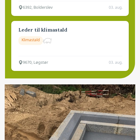
6392, Bolderslev
03. aug.
Leder til klimastald
Klimastald
9670, Løgstør
03. aug.