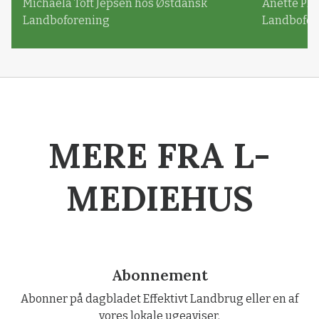
Michaela Toft Jepsen hos Østdansk
Anette Pl
Landboforening
Landbofor
MERE FRA L-
MEDIEHUS
Abonnement
Abonner på dagbladet Effektivt Landbrug eller en af
vores lokale ugeaviser.