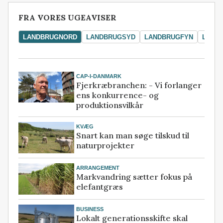
FRA VORES UGEAVISER
LANDBRUGNORD
LANDBRUGSYD
LANDBRUGFYN
LAND
CAP-I-DANMARK
Fjerkræbranchen: - Vi forlanger
ens konkurrence- og
produktionsvilkår
KVÆG
Snart kan man søge tilskud til
naturprojekter
ARRANGEMENT
Markvandring sætter fokus på
elefantgræs
BUSINESS
Lokalt generationsskifte skal