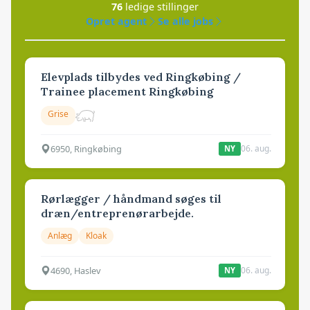
76
ledige stillinger
Opret agent
Se alle jobs
Elevplads tilbydes ved Ringkøbing /
Trainee placement Ringkøbing
Grise
6950, Ringkøbing
06. aug.
NY
Rørlægger / håndmand søges til
dræn/entreprenørarbejde.
Anlæg
Kloak
4690, Haslev
06. aug.
NY