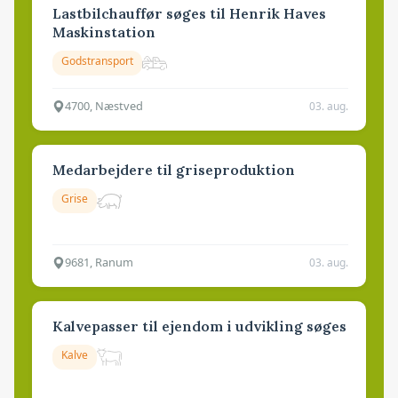
Lastbilchauffør søges til Henrik Haves
Maskinstation
Godstransport
4700, Næstved
03. aug.
Medarbejdere til griseproduktion
Grise
9681, Ranum
03. aug.
Kalvepasser til ejendom i udvikling søges
Kalve