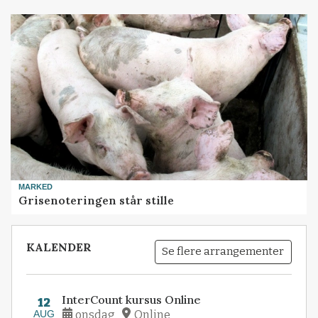
MARKED
Grisenoteringen står stille
KALENDER
Se flere arrangementer
InterCount kursus Online
12
AUG
onsdag
Online