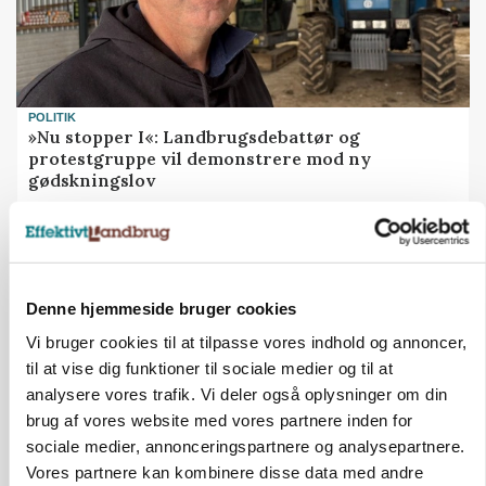
POLITIK
»Nu stopper I«: Landbrugsdebattør og
protestgruppe vil demonstrere mod ny
gødskningslov
Annonce
POLITIK
Folketinget behandler ny gødskningslov: Sådan
Denne hjemmeside bruger cookies
kan den ændre din bedrift fra 2027
Vi bruger cookies til at tilpasse vores indhold og annoncer,
Loading...
Annonce
til at vise dig funktioner til sociale medier og til at
analysere vores trafik. Vi deler også oplysninger om din
brug af vores website med vores partnere inden for
sociale medier, annonceringspartnere og analysepartnere.
Vores partnere kan kombinere disse data med andre