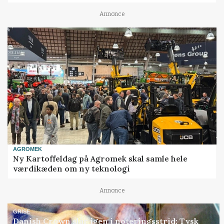
Annonce
AGROMEK
Ny Kartoffeldag på Agromek skal samle hele
værdikæden om ny teknologi
Annonce
GRISE
Danish Crown slår igen i noteringsstrid: Tysk