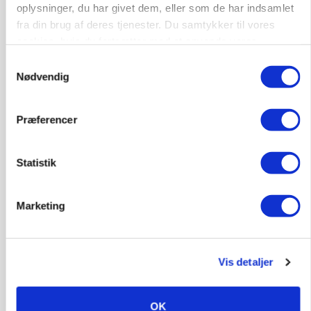
oplysninger, du har givet dem, eller som de har indsamlet
ARRANGEMENT
Markvandring sætter fokus på elefantgræs
fra din brug af deres tjenester. Du samtykker til vores
cookies, hvis du fortsætter med at anvende vores
Annonce
hjemmeside.
Samtykkevalg
Loading...
Nødvendig
Præferencer
Statistik
Marketing
Vis detaljer
MARKED
Grisenoteringen står stille
OK