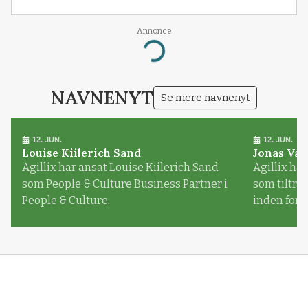
Annonce
Loading...
NAVNENYT
Se mere navnenyt
12. JUN.
12. JUN.
Louise Kiilerich Sand
Jonas Val
Agillix har ansat Louise Kiilerich Sand
Agillix har
som People & Culture Business Partner i
som tiltr
People & Culture.
inden for