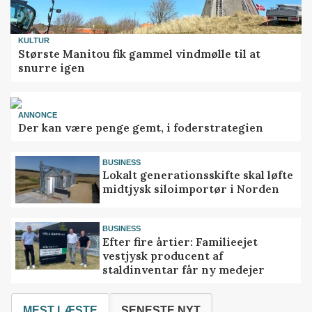
KULTUR
Største Manitou fik gammel vindmølle til at
snurre igen
ANNONCE
Der kan være penge gemt, i foderstrategien
BUSINESS
Lokalt generationsskifte skal løfte
midtjysk siloimportør i Norden
BUSINESS
Efter fire årtier: Familieejet
vestjysk producent af
staldinventar får ny medejer
MEST LÆSTE
SENESTE NYT