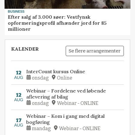
BUSINESS
Efter salg af 3.000 søer: Vestfynsk
opformeringsprofil afhænder jord for 85
millioner
KALENDER
Se flere arrangementer
InterCount kursus Online
12
AUG
onsdag
Online
Webinar – Fordelene ved løbende
12
aflevering af bilag
AUG
onsdag
Webinar - ONLINE
Webinar – Kom i gang med digital
17
bogføring
AUG
mandag
Webinar - ONLINE