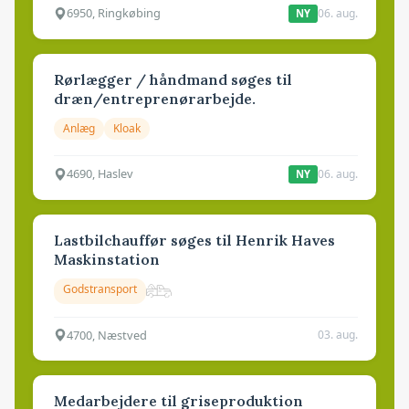
6950, Ringkøbing
06. aug.
NY
Rørlægger / håndmand søges til
dræn/entreprenørarbejde.
Anlæg
Kloak
4690, Haslev
06. aug.
NY
Lastbilchauffør søges til Henrik Haves
Maskinstation
Godstransport
4700, Næstved
03. aug.
Medarbejdere til griseproduktion