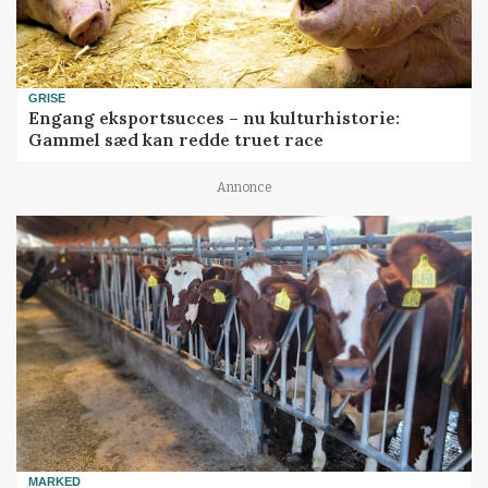
GRISE
Engang eksportsucces – nu kulturhistorie:
Gammel sæd kan redde truet race
Annonce
MARKED