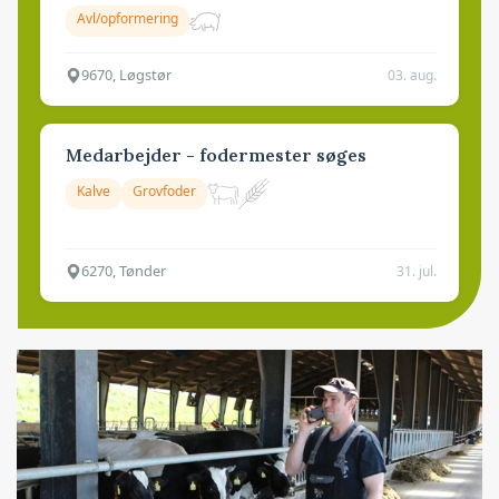
Avl/opformering
9670, Løgstør
03. aug.
Medarbejder - fodermester søges
Kalve
Grovfoder
6270, Tønder
31. jul.