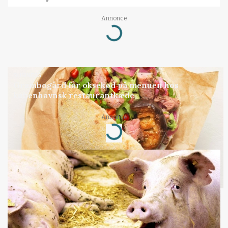
Loading...
Annonce
BUSINESS
Grambogård får oksekød på menuen hos
københavnsk restaurantkæde
Loading...
Annonce