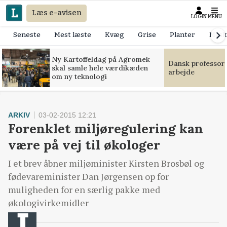
Læs e-avisen
LOGIN
MENU
Seneste
Mest læste
Kvæg
Grise
Planter
Mask
Ny Kartoffeldag på Agromek
Dansk professor
skal samle hele værdikæden
arbejde
om ny teknologi
ARKIV
03-02-2015 12:21
Forenklet miljøregulering kan
være på vej til økologer
I et brev åbner miljøminister Kirsten Brosbøl og
fødevareminister Dan Jørgensen op for
muligheden for en særlig pakke med
økologivirkemidler