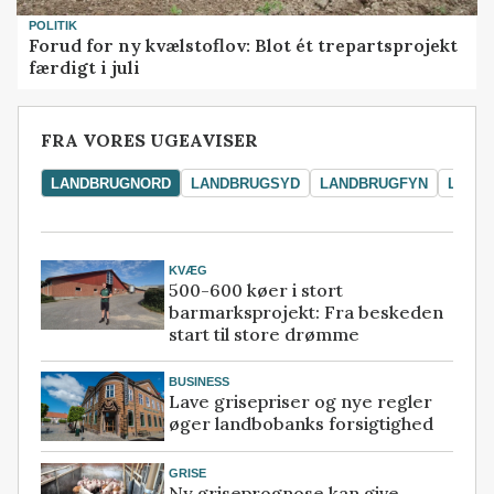
POLITIK
Forud for ny kvælstoflov: Blot ét trepartsprojekt
færdigt i juli
FRA VORES UGEAVISER
LANDBRUGNORD
LANDBRUGSYD
LANDBRUGFYN
LAND
KVÆG
500-600 køer i stort
barmarksprojekt: Fra beskeden
start til store drømme
BUSINESS
Lave grisepriser og nye regler
øger landbobanks forsigtighed
GRISE
Ny griseprognose kan give