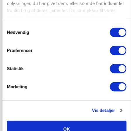
oplysninger, du har givet dem, eller som de har indsamlet
værdikæden om ny teknologi
fra din brug af deres tjenester. Du samtykker til vores
cookies, hvis du fortsætter med at anvende vores
hjemmeside.
Samtykkevalg
Nødvendig
Præferencer
Statistik
Marketing
NAVNESTOF
Dansk professor hædret for Power-to-X-arbejde
Loading...
Annonce
Vis detaljer
OK