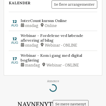
KALENDER
Se flere arrangementer
InterCount kursus Online
12
AUG
onsdag
Online
Webinar – Fordelene ved løbende
12
aflevering af bilag
AUG
onsdag
Webinar - ONLINE
Webinar – Kom i gang med digital
17
bogføring
AUG
mandag
Webinar - ONLINE
Loading...
Annonce
NAVNENYT
Se mere navnenyt