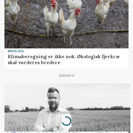
ØKOLOGI
Klimaberegning er ikke nok: Økologisk fjerkræ
skal vurderes bredere
Annonce
LEDER
Befriende, at topredaktør erkender, hun er
blevet klogere. Det kunne vi alle lære af
Loading...
Annonce