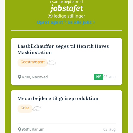
i samarbejde med
79
ledige stillinger
Opret agent
Se alle jobs
Lastbilchauffør søges til Henrik Haves
Maskinstation
Godstransport
4700, Næstved
03. aug.
NY
Medarbejdere til griseproduktion
Grise
9681, Ranum
03. aug.