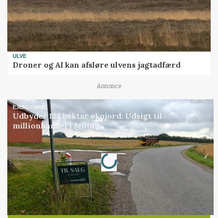
ULVE
Droner og AI kan afsløre ulvens jagtadfærd
Annonce
EJENDOMME
Udbyder 128 hektar økojord: Udsigt til
millionhandel i Jelling
Loading...
Annonce
Jobs