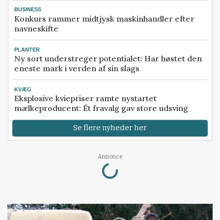
BUSINESS
Konkurs rammer midtjysk maskinhandler efter
navneskifte
PLANTER
Ny sort understreger potentialet: Har høstet den
eneste mark i verden af sin slags
KVÆG
Eksplosive kviepriser ramte nystartet
mælkeproducent: Ét fravalg gav store udsving
Se flere nyheder her
Loading...
Annonce