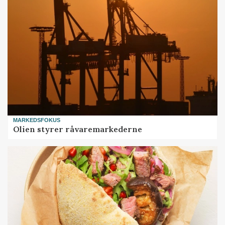
MARKEDSFOKUS
Olien styrer råvaremarkederne