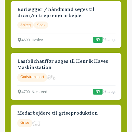
Rørlægger / håndmand søges til
dræn/entreprenørarbejde.
Anlæg
Kloak
4690, Haslev
06. aug.
NY
Lastbilchauffør søges til Henrik Haves
Maskinstation
Godstransport
4700, Næstved
03. aug.
NY
Medarbejdere til griseproduktion
Grise