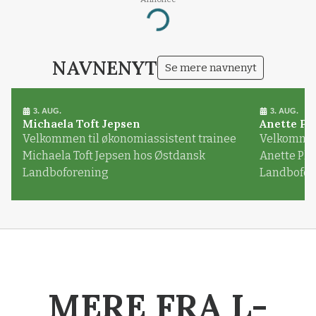
Loading...
NAVNENYT
Se mere navnenyt
3. AUG.
3. AUG.
Michaela Toft Jepsen
Anette Pl
Velkommen til økonomiassistent trainee
Velkommen 
Michaela Toft Jepsen hos Østdansk
Anette Pl
Landboforening
Landbofor
MERE FRA L-