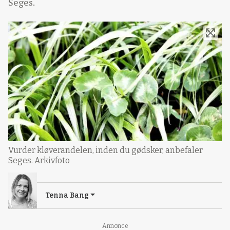
Seges.
Vurder kløverandelen, inden du gødsker, anbefaler
Seges. Arkivfoto
Tenna Bang
Annonce