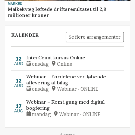
MARKED
Malkekvæg løftede driftsresultatet til 2,8
millioner kroner
KALENDER
Se flere arrangementer
InterCount kursus Online
12
AUG
onsdag
Online
Webinar – Fordelene ved løbende
12
aflevering af bilag
AUG
onsdag
Webinar - ONLINE
Webinar – Kom i gang med digital
17
bogføring
AUG
mandag
Webinar - ONLINE
Annonce