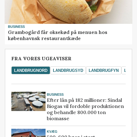
BUSINESS
Grambogård får oksekød på menuen hos
københavnsk restaurantkæde
FRA VORES UGEAVISER
LANDBRUGNORD
LANDBRUGSYD
LANDBRUGFYN
LAND
BUSINESS
Efter lån på 182 millioner: Sindal
Biogas vil fordoble produktionen
og behandle 800.000 ton
biomasse
KVÆG