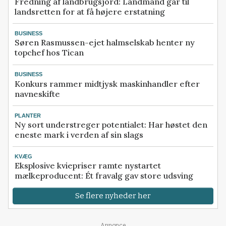
Fredning af landbrugsjord: Landmand går til
landsretten for at få højere erstatning
BUSINESS
Søren Rasmussen-ejet halmselskab henter ny
topchef hos Tican
BUSINESS
Konkurs rammer midtjysk maskinhandler efter
navneskifte
PLANTER
Ny sort understreger potentialet: Har høstet den
eneste mark i verden af sin slags
KVÆG
Eksplosive kviepriser ramte nystartet
mælkeproducent: Ét fravalg gav store udsving
Se flere nyheder her
Annonce