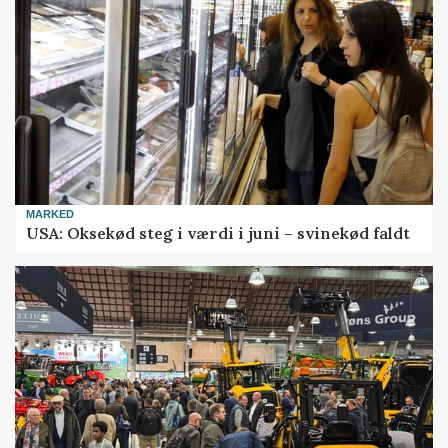
MARKED
USA: Oksekød steg i værdi i juni – svinekød faldt