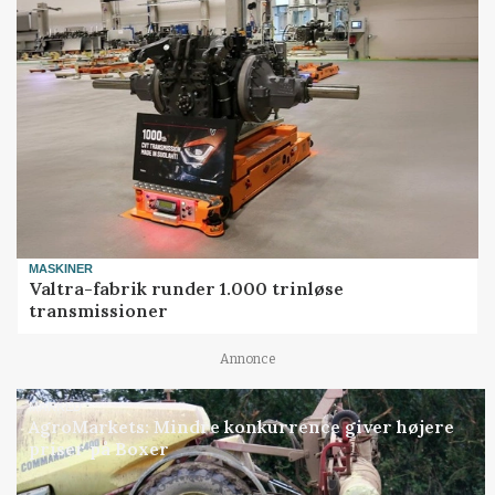
MASKINER
Valtra-fabrik runder 1.000 trinløse
transmissioner
Annonce
MARKED
AgroMarkets: Mindre konkurrence giver højere
priser på Boxer