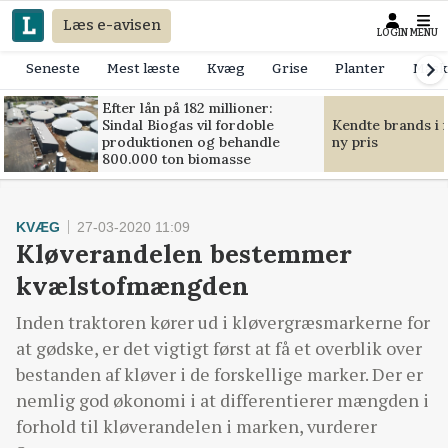
Læs e-avisen
LOGIN
MENU
Seneste
Mest læste
Kvæg
Grise
Planter
Mask
Efter lån på 182 millioner:
Sindal Biogas vil fordoble
Kendte brands i f
produktionen og behandle
ny pris
800.000 ton biomasse
KVÆG
27-03-2020 11:09
Kløverandelen bestemmer
kvælstofmængden
Inden traktoren kører ud i kløvergræsmarkerne for
at gødske, er det vigtigt først at få et overblik over
bestanden af kløver i de forskellige marker. Der er
nemlig god økonomi i at differentierer mængden i
forhold til kløverandelen i marken, vurderer