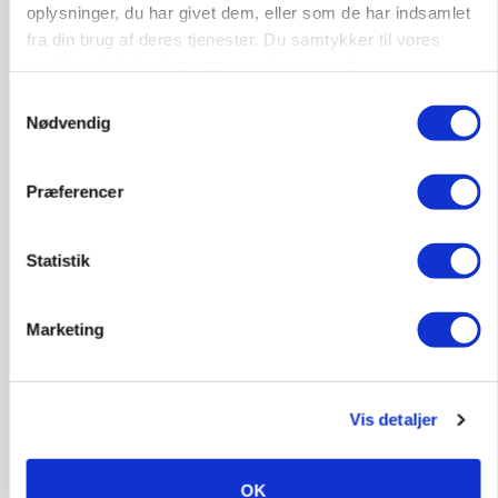
snurre igen
oplysninger, du har givet dem, eller som de har indsamlet
fra din brug af deres tjenester. Du samtykker til vores
Annonce
cookies, hvis du fortsætter med at anvende vores
Loading...
hjemmeside.
Samtykkevalg
Nødvendig
Præferencer
Statistik
Marketing
Vis detaljer
BUSINESS
Efter lån på 182 millioner: Sindal Biogas vil
fordoble produktionen og behandle 800.000 ton
OK