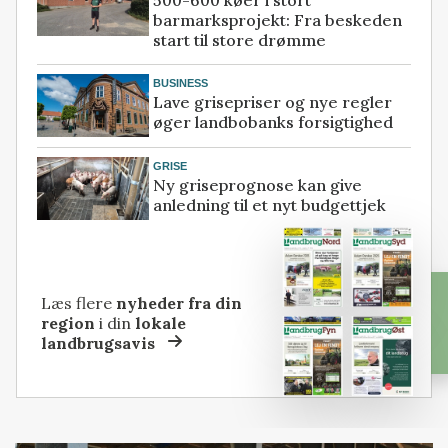
500-600 køer i stort
barmarksprojekt: Fra beskeden
start til store drømme
BUSINESS
Lave grisepriser og nye regler
øger landbobanks forsigtighed
GRISE
Ny griseprognose kan give
anledning til et nyt budgettjek
Læs flere
nyheder fra din
region
i din
lokale
landbrugsavis