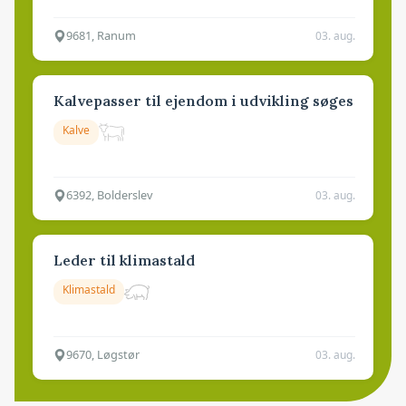
9681, Ranum
03. aug.
Kalvepasser til ejendom i udvikling søges
Kalve
6392, Bolderslev
03. aug.
Leder til klimastald
Klimastald
9670, Løgstør
03. aug.