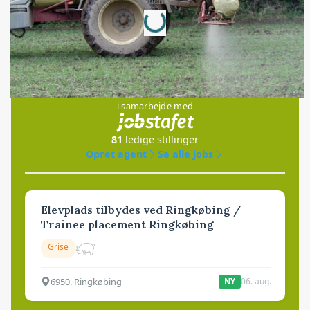
Loading...
Annonce
Jobs
i samarbejde med
81
ledige stillinger
Opret agent
Se alle jobs
Elevplads tilbydes ved Ringkøbing /
Trainee placement Ringkøbing
Grise
6950, Ringkøbing
06. aug.
NY