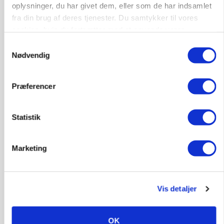
oplysninger, du har givet dem, eller som de har indsamlet
fra din brug af deres tjenester. Du samtykker til vores
cookies, hvis du fortsætter med at anvende vores
hjemmeside.
Samtykkevalg
Nødvendig
Præferencer
KVÆG
KvægrådgivningDanmark: Er gyllekapaciteten
klar til 2027?
Statistik
Marketing
Vis detaljer
OK