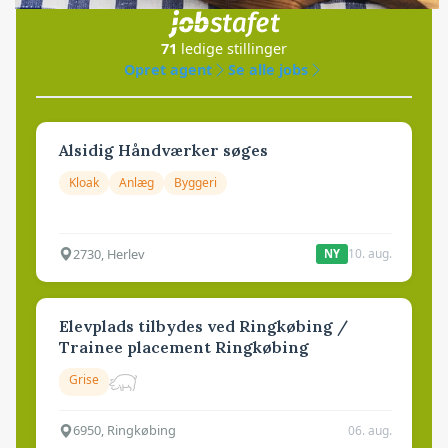
i samarbejde med
71
ledige stillinger
Opret agent
Se alle jobs
Alsidig Håndværker søges
Kloak
Anlæg
Byggeri
2730, Herlev
10. aug.
NY
Elevplads tilbydes ved Ringkøbing /
Trainee placement Ringkøbing
Grise
6950, Ringkøbing
06. aug.