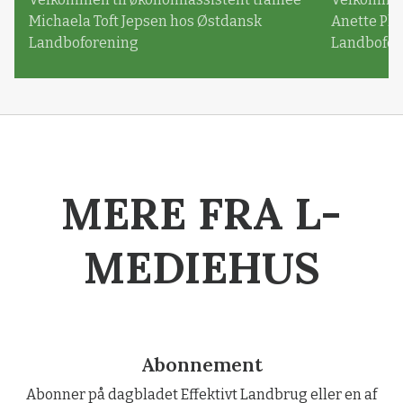
Michaela Toft Jepsen hos Østdansk
Anette Pl
Landboforening
Landbofor
MERE FRA L-
MEDIEHUS
Abonnement
Abonner på dagbladet Effektivt Landbrug eller en af