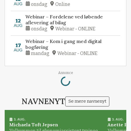
AUG
onsdag
Online
Webinar – Fordelene ved løbende
12
aflevering af bilag
AUG
onsdag
Webinar - ONLINE
Webinar – Kom i gang med digital
17
bogføring
AUG
mandag
Webinar - ONLINE
Annonce
Loading...
NAVNENYT
Se mere navnenyt
3. AUG.
3. AUG.
Michaela Toft Jepsen
Anette Pl
Velkommen til økonomiassistent trainee
Velkommen 