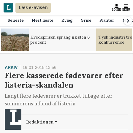
Læs e-avisen
LOGIN
MENU
Seneste
Mest læste
Kvæg
Grise
Planter
Mask
Hvedeprisen sprang næsten 6
Tysk industri tr
procent
konkurrence
ARKIV
16-01-2015 13:56
Flere kasserede fødevarer efter
listeria-skandalen
Langt flere fødevarer er trukket tilbage efter
sommerens udbrud af listeria
Redaktionen