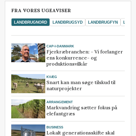
FRA VORES UGEAVISER
LANDBRUGNORD
LANDBRUGSYD
LANDBRUGFYN
LAND
CAP-I-DANMARK
Fjerkræbranchen: - Vi forlanger
ens konkurrence- og
produktionsvilkår
KVÆG
Snart kan man søge tilskud til
naturprojekter
ARRANGEMENT
Markvandring sætter fokus på
elefantgræs
BUSINESS
Lokalt generationsskifte skal