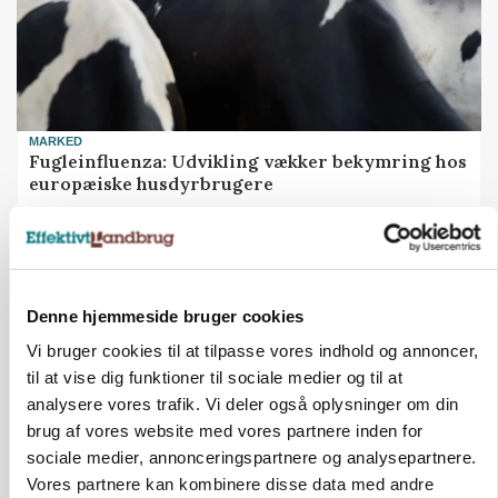
MARKED
Fugleinfluenza: Udvikling vækker bekymring hos
europæiske husdyrbrugere
Annonce
KULTUR
Kvinderne går mest op i madspild, men smider
Denne hjemmeside bruger cookies
lige så ofte mad ud som mændene
Vi bruger cookies til at tilpasse vores indhold og annoncer,
Annonce
til at vise dig funktioner til sociale medier og til at
Loading...
analysere vores trafik. Vi deler også oplysninger om din
brug af vores website med vores partnere inden for
sociale medier, annonceringspartnere og analysepartnere.
Vores partnere kan kombinere disse data med andre