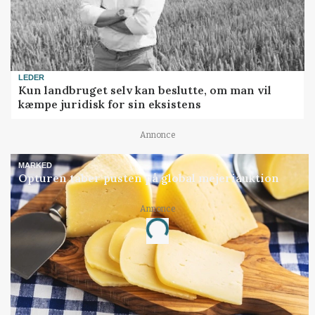
LEDER
Kun landbruget selv kan beslutte, om man vil
kæmpe juridisk for sin eksistens
Annonce
MARKED
Opturen taber pusten på global mejeriauktion
Loading...
Annonce
Jobs