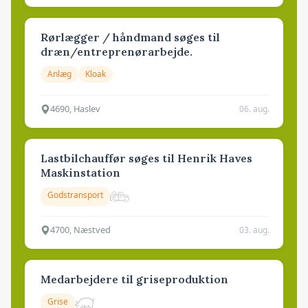
Rørlægger / håndmand søges til
dræn/entreprenørarbejde.
Anlæg
Kloak
4690, Haslev
06. aug.
Lastbilchauffør søges til Henrik Haves
Maskinstation
Godstransport
4700, Næstved
03. aug.
Medarbejdere til griseproduktion
Grise