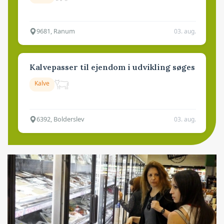
9681, Ranum
03. aug.
Kalvepasser til ejendom i udvikling søges
Kalve
6392, Bolderslev
03. aug.