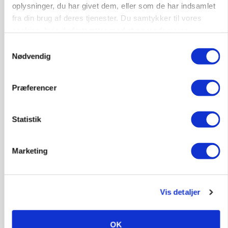
oplysninger, du har givet dem, eller som de har indsamlet
Annonce
fra din brug af deres tjenester. Du samtykker til vores
cookies, hvis du fortsætter med at anvende vores
hjemmeside.
Samtykkevalg
Nødvendig
Præferencer
Statistik
KVÆG
Marketing
Snart kan man søge tilskud til naturprojekter
Annonce
Vis detaljer
PLANTER
Før såmaskinen kører: Her er efterårets største
skadedyrsrisici
OK