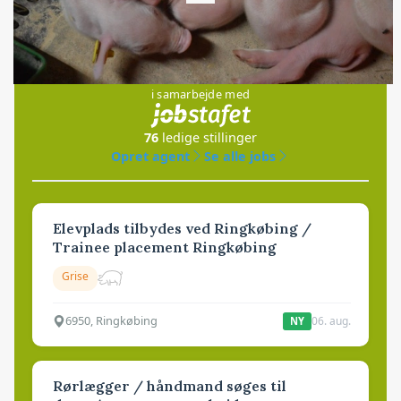
Jobs
i samarbejde med
76
ledige stillinger
Opret agent
Se alle jobs
Elevplads tilbydes ved Ringkøbing /
Trainee placement Ringkøbing
Grise
6950, Ringkøbing
06. aug.
NY
Rørlægger / håndmand søges til