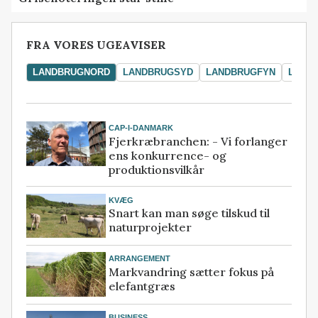
FRA VORES UGEAVISER
LANDBRUGNORD
LANDBRUGSYD
LANDBRUGFYN
LAND
CAP-I-DANMARK
Fjerkræbranchen: - Vi forlanger
ens konkurrence- og
produktionsvilkår
KVÆG
Snart kan man søge tilskud til
naturprojekter
ARRANGEMENT
Markvandring sætter fokus på
elefantgræs
BUSINESS