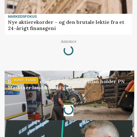
MARKEDSFOKUS
Nye aktierekorder – og den brutale lektie fra et
24-årigt finansgeni
Loading...
Annonce
PLANTER
HØST-TOUR
18 montører står klar i høsten: Sådan holder PN
Maskiner landmænd i gang
Loading...
Annonce