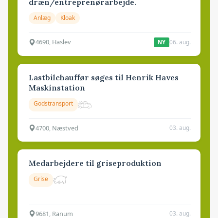
dræn/entreprenørarbejde.
Anlæg
Kloak
4690, Haslev
06. aug.
NY
Lastbilchauffør søges til Henrik Haves
Maskinstation
Godstransport
4700, Næstved
03. aug.
Medarbejdere til griseproduktion
Grise
9681, Ranum
03. aug.