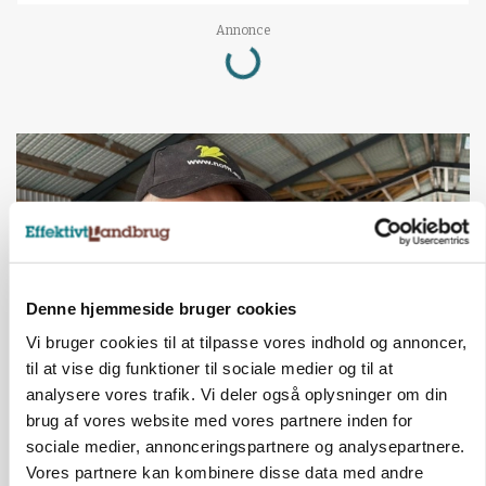
Loading...
Annonce
Denne hjemmeside bruger cookies
Vi bruger cookies til at tilpasse vores indhold og annoncer,
til at vise dig funktioner til sociale medier og til at
analysere vores trafik. Vi deler også oplysninger om din
POLITIK
»Nu stopper I«: Landbrugsdebattør og
brug af vores website med vores partnere inden for
protestgruppe vil demonstrere mod ny
sociale medier, annonceringspartnere og analysepartnere.
gødskningslov
Vores partnere kan kombinere disse data med andre