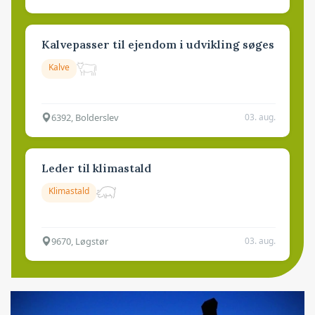
Kalvepasser til ejendom i udvikling søges
Kalve
6392, Bolderslev
03. aug.
Leder til klimastald
Klimastald
9670, Løgstør
03. aug.