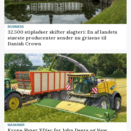
BUSINESS
32.500 stipladser skifter slagteri: En af landets
største producenter sender nu grisene til
Danish Crown
MASKINER
Krone åbner XDisc for John Deere og New