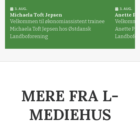
3. AUG.
3. AUG.
Michaela Toft Jepsen
Anette Pl
Velkommen til økonomiassistent trainee
Velkommen 
Michaela Toft Jepsen hos Østdansk
Anette Pl
Landboforening
Landbofor
MERE FRA L-
MEDIEHUS