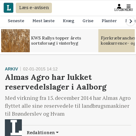
Læs e-avisen
LOGIN
MENU
Seneste
Mest læste
Kvæg
Grise
Planter
Mask
KWS Rallys topper årets
Fjerkræbranchen:
sortsforsøg i vinterbyg
konkurrence- og
ARKIV
02-01-2015 14:12
Almas Agro har lukket
reservedelslager i Aalborg
Med virkning fra 15. december 2014 har Almas Agro
flyttet alle sine reservedele til landbrugsmaskiner
til Brønderslev og Hvam
Redaktionen