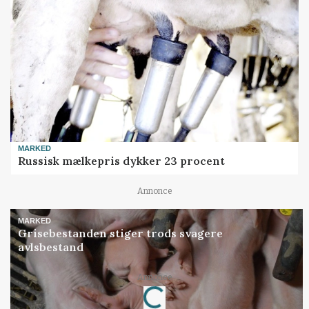
MARKED
Russisk mælkepris dykker 23 procent
Annonce
MARKED
Grisebestanden stiger trods svagere
avlsbestand
Annonce
Loading...