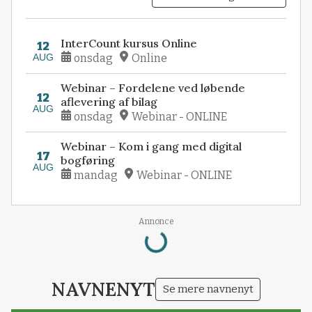
InterCount kursus Online
12
AUG
onsdag
Online
Webinar – Fordelene ved løbende
12
aflevering af bilag
AUG
onsdag
Webinar - ONLINE
Webinar – Kom i gang med digital
17
bogføring
AUG
mandag
Webinar - ONLINE
Loading...
Annonce
NAVNENYT
Se mere navnenyt