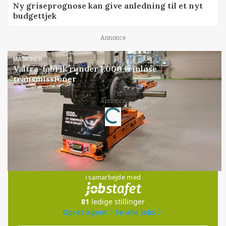
Ny griseprognose kan give anledning til et nyt
budgettjek
Annonce
MASKINER
Valtra-fabrik runder 1.000 trinløse
transmissioner
Annonce
Loading...
Jobs
i samarbejde med
81
ledige stillinger
Opret agent
Se alle jobs