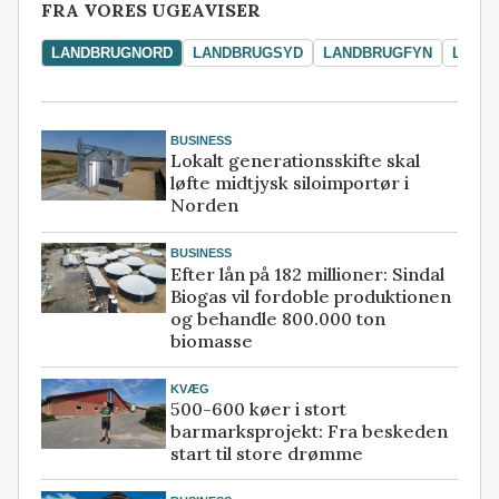
FRA VORES UGEAVISER
LANDBRUGNORD
LANDBRUGSYD
LANDBRUGFYN
LAND
BUSINESS
Lokalt generationsskifte skal
løfte midtjysk siloimportør i
Norden
BUSINESS
Efter lån på 182 millioner: Sindal
Biogas vil fordoble produktionen
og behandle 800.000 ton
biomasse
KVÆG
500-600 køer i stort
barmarksprojekt: Fra beskeden
start til store drømme