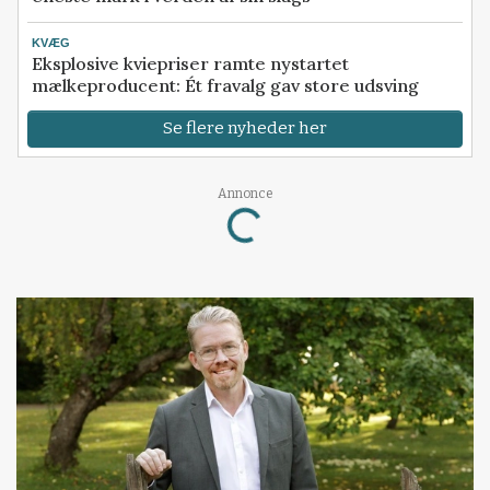
KVÆG
Eksplosive kviepriser ramte nystartet
mælkeproducent: Ét fravalg gav store udsving
Se flere nyheder her
Annonce
Loading...