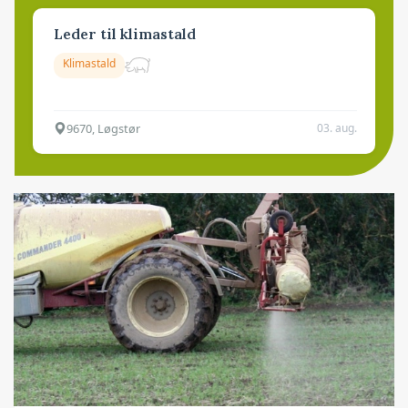
Leder til klimastald
Klimastald
9670, Løgstør
03. aug.