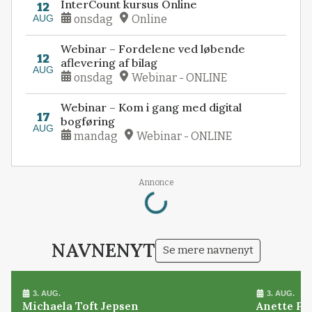
InterCount kursus Online
12
AUG
onsdag
Online
Webinar – Fordelene ved løbende
12
aflevering af bilag
AUG
onsdag
Webinar - ONLINE
Webinar – Kom i gang med digital
17
bogføring
AUG
mandag
Webinar - ONLINE
Loading...
Annonce
NAVNENYT
Se mere navnenyt
3. AUG.
3. AUG.
Michaela Toft Jepsen
Anette Pl