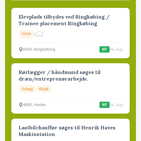
Elevplads tilbydes ved Ringkøbing /
Trainee placement Ringkøbing
Grise
6950, Ringkøbing
06. aug.
NY
Rørlægger / håndmand søges til
dræn/entreprenørarbejde.
Anlæg
Kloak
4690, Haslev
06. aug.
NY
Lastbilchauffør søges til Henrik Haves
Maskinstation