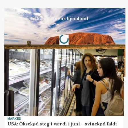
KULTUR
Studietur til kænguruens hjemland
Loading...
Annonce
MARKED
USA: Oksekød steg i værdi i juni – svinekød faldt