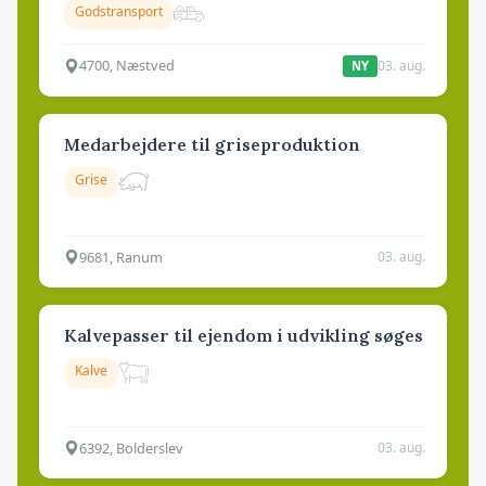
Godstransport
4700, Næstved
03. aug.
NY
Medarbejdere til griseproduktion
Grise
9681, Ranum
03. aug.
Kalvepasser til ejendom i udvikling søges
Kalve
6392, Bolderslev
03. aug.