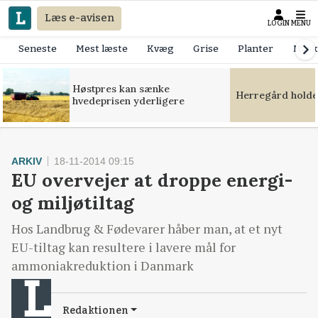
Læs e-avisen
LOGIN
MENU
Seneste
Mest læste
Kvæg
Grise
Planter
Mask
Høstpres kan sænke
Herregård holde
hvedeprisen yderligere
ARKIV
18-11-2014 09:15
EU overvejer at droppe energi-
og miljøtiltag
Hos Landbrug & Fødevarer håber man, at et nyt
EU-tiltag kan resultere i lavere mål for
ammoniakreduktion i Danmark
Redaktionen