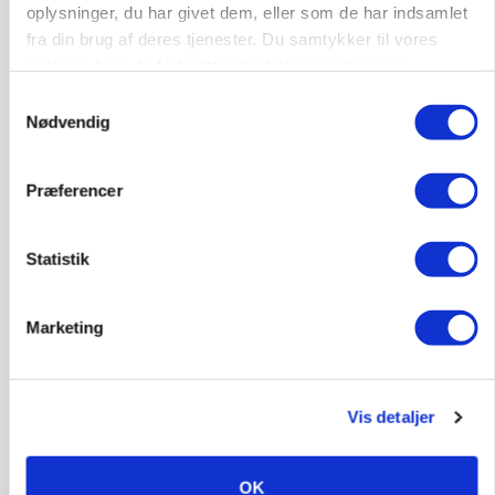
oplysninger, du har givet dem, eller som de har indsamlet
BUSINESS
fra din brug af deres tjenester. Du samtykker til vores
Efter fire årtier: Familieejet vestjysk producent
cookies, hvis du fortsætter med at anvende vores
af staldinventar får ny medejer
hjemmeside.
Samtykkevalg
Nødvendig
Annonce
KULTUR
Største Manitou fik gammel vindmølle til at
Præferencer
snurre igen
Loading...
Statistik
Annonce
Marketing
Vis detaljer
OK