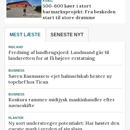
KVÆG
500-600 køer i stort
barmarksprojekt: Fra beskeden
start til store drømme
MEST LÆSTE
SENESTE NYT
INDLAND
Fredning af landbrugsjord: Landmand går til
landsretten for at få højere erstatning
BUSINESS
Søren Rasmussen-ejet halmselskab henter ny
topchef hos Tican
BUSINESS
Konkurs rammer midtjysk maskinhandler efter
navneskifte
PLANTER
Ny sort understreger potentialet: Har høstet den
eneste mark i verden af sin slags