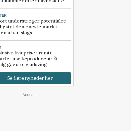
inhandler efter navneskifte
TER
ort understreger potentialet:
høstet den eneste mark i
en af sin slags
G
losive kviepriser ramte
artet mælkeproducent: Ét
alg gav store udsving
Se flere nyheder her
Annonce