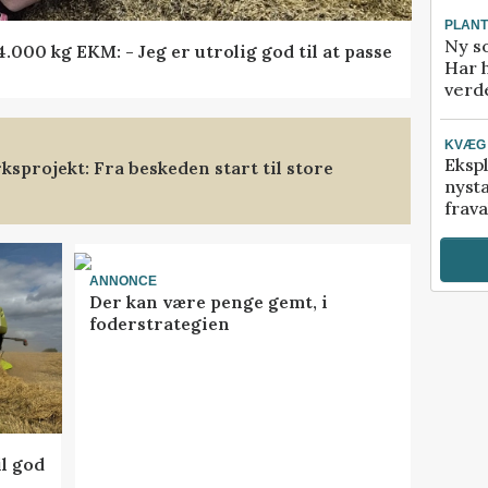
PLAN
Ny so
000 kg EKM: - Jeg er utrolig god til at passe
Har 
verde
KVÆG
Ekspl
sprojekt: Fra beskeden start til store
nyst
frava
ANNONCE
Der kan være penge gemt, i
foderstrategien
l god