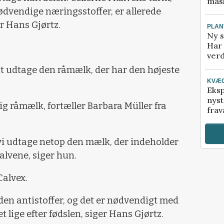
mask
ødvendige næringsstoffer, er allerede
er Hans Gjørtz.
PLAN
Ny s
Har 
verd
t udtage den råmælk, der har den højeste
KVÆ
Eksp
nyst
ig råmælk, fortæller Barbara Müller fra
frav
i udtage netop den mælk, der indeholder
kalvene, siger hun.
alvex.
uden antistoffer, og det er nødvendigt med
et lige efter fødslen, siger Hans Gjørtz.