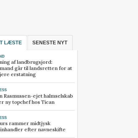
T LÆSTE
SENESTE NYT
ND
ning af landbrugsjord:
and går til landsretten for at
jere erstatning
ESS
n Rasmussen-ejet halmselskab
r ny topchef hos Tican
ESS
urs rammer midtjysk
inhandler efter navneskifte