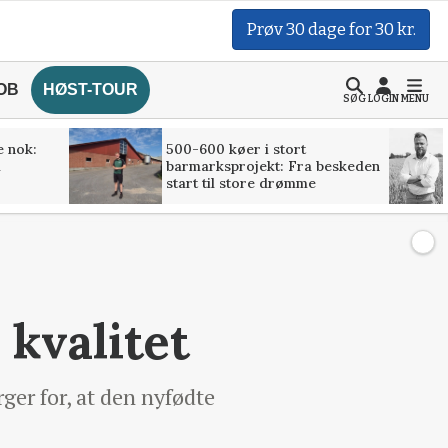
Prøv 30 dage for 30 kr.
OB
HØST-TOUR
SØG
LOGIN
MENU
e nok:
500-600 køer i stort
l
barmarksprojekt: Fra beskeden
start til store drømme
kvalitet
ger for, at den nyfødte