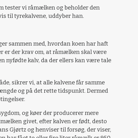
m tester vi råmælken og beholder den
is til tyrekalvene, uddyber han.
ger sammen med, hvordan koen har haft
er er der krav om, at råmælken skal være
nyfødte kalv, da der ellers kan være tale
åde, sikrer vi, at alle kalvene får samme
ængde og på det rette tidspunkt. Dermed
tingelser.
e sygdom, og køer der producerer mere
åmælken givet, efter kalven er født, desto
s Gjørtz og henviser til forsøg, der viser,