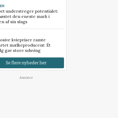
TER
rt understreger potentialet:
høstet den eneste mark i
n af sin slags
osive kviepriser ramte
artet mælkeproducent: Ét
lg gav store udsving
Se flere nyheder her
Annonce