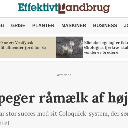
ÆG
GRISE
PLANTER
MASKINER
BUSINESS
J
00 søer: Vestfynsk
Klimaberegning er ikk
il afhænder jord for 85
Økologisk fjerkræ ska
vurderes bredere
Annonce
eger råmælk af høj 
r stor succes med sit Coloquick-system, der sør
itet