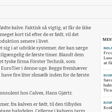
dte kalve. Faktisk så vigtig, at får de ikke
get kort tid efter de er født, vil det
MES
uktion senere i livet.
t sig i at udvikle systemer, der kan sørge
INDL
Fred
 tilgængelig de første timer. Blandt dem
Land
et tyske firma Förster Technik, som
at f
 EuroTier i denne uge. Begge fremhæver
 have fire liter råmælk inden for de første
BUSI
Sør
halm
Tic
skonsulent hos Calvex, Hans Gjørtz.
BUSI
mer, fra kalven er født, til den tilbydes
Kon
age halvdelen. Cellerne i kalvens tarm,