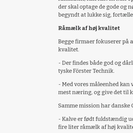
der skal optage de gode og n
begyndt at lukke sig, fortæll
Råmælk af høj kvalitet
Begge firmaer fokuserer på a
kvalitet.
- Der findes både god og dårl
tyske Förster Technik.
- Med vores måleenhed kan v
mest næring, og give det til 
Samme mission har danske C
- Kalve er født fuldstændig 
fire liter råmælk af høj kvalit