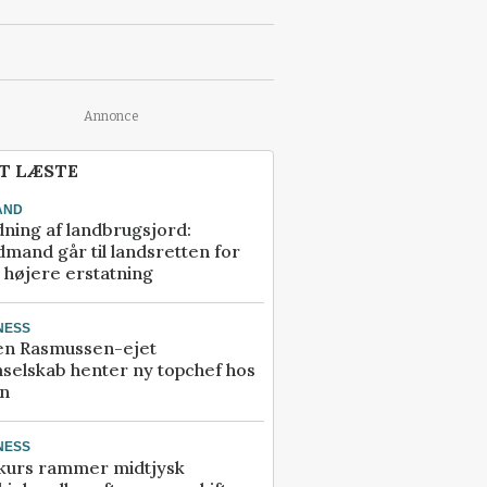
Annonce
T LÆSTE
AND
ning af landbrugsjord:
mand går til landsretten for
å højere erstatning
NESS
en Rasmussen-ejet
selskab henter ny topchef hos
an
NESS
kurs rammer midtjysk