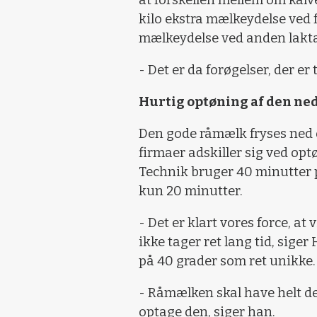
at forskellen mellem om kalven
kilo ekstra mælkeydelse ved f
mælkeydelse ved anden lakta
- Det er da forøgelser, der er 
Hurtig optøning af den ne
Den gode råmælk fryses ned og
firmaer adskiller sig ved op
Technik bruger 40 minutter 
kun 20 minutter.
- Det er klart vores force, at
ikke tager ret lang tid, sige
på 40 grader som ret unikke.
- Råmælken skal have helt de
optage den, siger han.