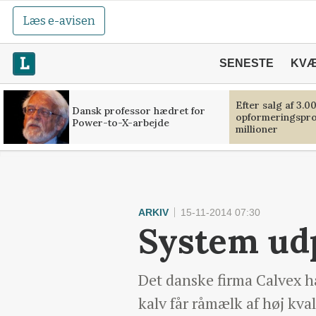
Læs e-avisen
SENESTE
KV
Efter salg af 3.0
Dansk professor hædret for
opformeringsprof
Power-to-X-arbejde
millioner
ARKIV
15-11-2014 07:30
System udp
Det danske firma Calvex ha
kalv får råmælk af høj kval