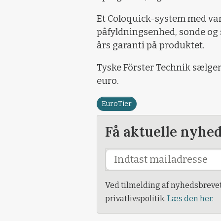
Et Coloquick-system med vand
påfyldningsenhed, sonde og s
års garanti på produktet.
Tyske Förster Technik sælge
euro.
EuroTier
Få aktuelle nyhe
Ved tilmelding af nyhedsbreve
privatlivspolitik.
Læs den her.