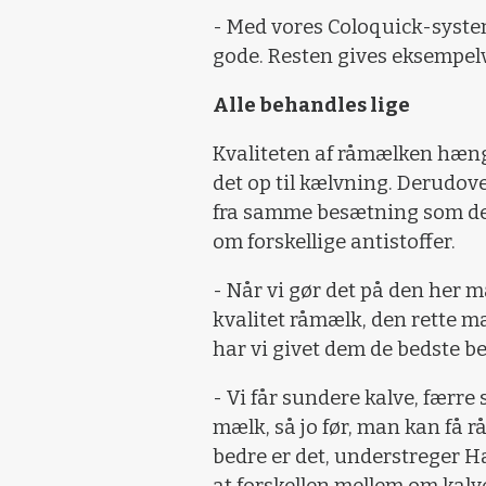
- Med vores Coloquick-syste
gode. Resten gives eksempelv
Alle behandles lige
Kvaliteten af råmælken hæn
det op til kælvning. Derudov
fra samme besætning som den 
om forskellige antistoffer.
- Når vi gør det på den her m
kvalitet råmælk, den rette m
har vi givet dem de bedste be
- Vi får sundere kalve, færr
mælk, så jo før, man kan få r
bedre er det, understreger Han