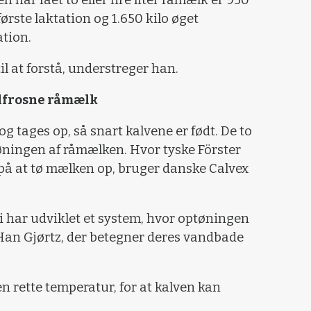
 har fået to eller fire liter råmælk er 950
ørste laktation og 1.650 kilo øget
tion.
til at forstå, understreger han.
dfrosne råmælk
 tages op, så snart kalvene er født. De to
tøningen af råmælken. Hvor tyske Förster
på at tø mælken op, bruger danske Calvex
 vi har udviklet et system, hvor optøningen
r Han Gjørtz, der betegner deres vandbade
n rette temperatur, for at kalven kan