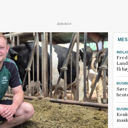
Annonce
MES
INDLA
Fred
Landm
få hø
BUSIN
Søre
hente
BUSIN
Konk
mask