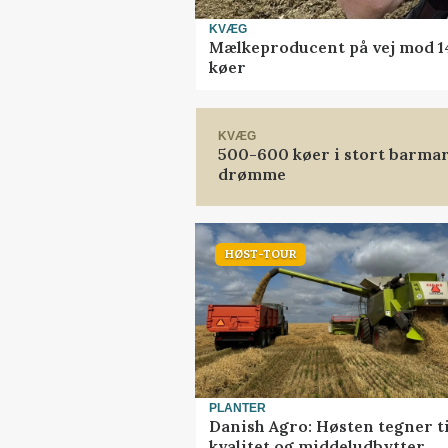
KVÆG
Mælkeproducent på vej mod 14.
køer
KVÆG
500-600 køer i stort barmark
drømme
HØST-TOUR
PLANTER
Danish Agro: Høsten tegner ti
kvalitet og middeludbytter