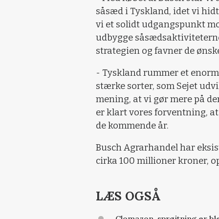
såsæd i Tyskland, idet vi hidt
vi et solidt udgangspunkt mod
udbygge såsædsaktiviteterne f
strategien og favner de ønske
- Tyskland rummer et enormt
stærke sorter, som Sejet udv
mening, at vi gør mere på den
er klart vores forventning, a
de kommende år.
Busch Agrarhandel har eksis
cirka 100 millioner kroner, o
LÆS OGSÅ
Clomazon-sprøjtning er ble