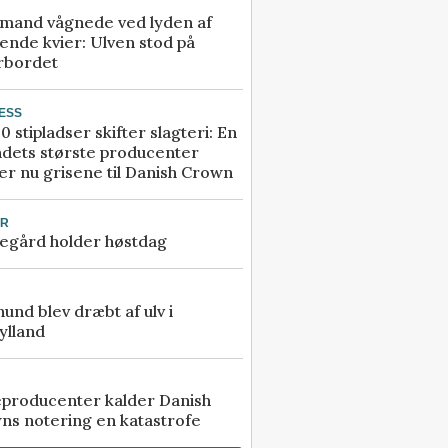
mand vågnede ved lyden af
ende kvier: Ulven stod på
rbordet
ESS
0 stipladser skifter slagteri: En
ndets største producenter
r nu grisene til Danish Crown
UR
egård holder høstdag
 hund blev dræbt af ulv i
ylland
eproducenter kalder Danish
ns notering en katastrofe