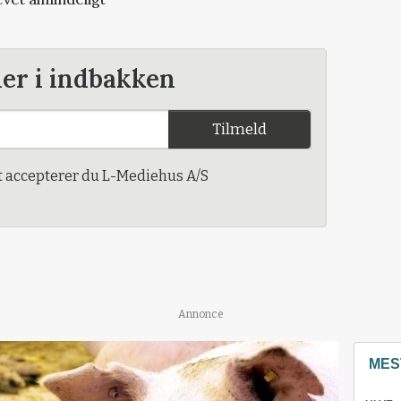
der i indbakken
Tilmeld
t accepterer du L-Mediehus A/S
Annonce
MES