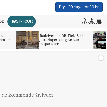
Prøv 30 dage for 30 kr.
OB
HØST-TOUR
SØG
LOGIN
MENU
r. kg
Rådgiver om DB-Tjek: Små
presser
justeringer kan give store
besparelser
 i de kommende år, lyder