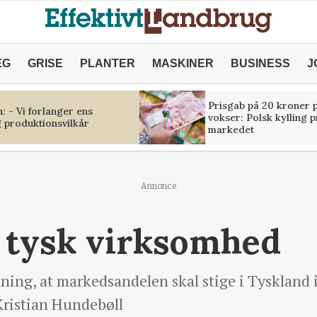
ÆG
GRISE
PLANTER
MASKINER
BUSINESS
J
Prisgab på 20 kroner p
 - Vi forlanger ens
vokser: Polsk kylling 
 produktionsvilkår
markedet
Annonce
 tysk virksomhed
ntning, at markedsandelen skal stige i Tyskland
Kristian Hundebøll