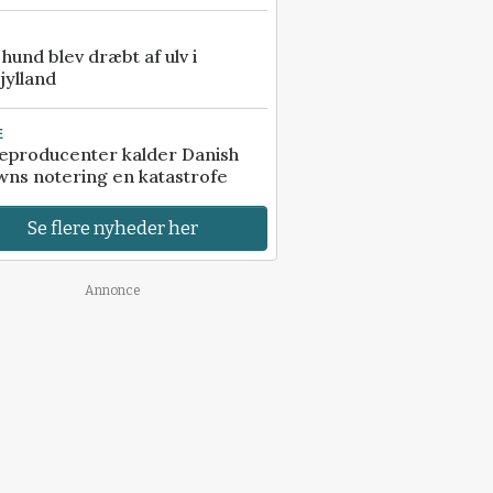
e hund blev dræbt af ulv i
jylland
E
eproducenter kalder Danish
ns notering en katastrofe
Se flere nyheder her
Annonce