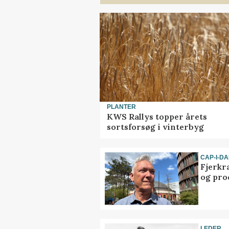
PLANTER
KWS Rallys topper årets
sortsforsøg i vinterbyg
CAP-I-D
Fjerkr
og pro
LEDER