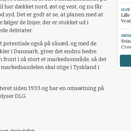
il har dækket nord, øst og vest, og nu får
ULVE
 syd. Det er godt at se, at planen med at
Lill
Vest
ølger de linjer, der er stukket ud i
de delstater.
GRIS
Svin
 potentiale også på såsæd, og med de
Crow
ikler i Danmark, giver det endnu bedre
 front i så stort et markedsområde, så det
t markedsandelen skal stige i Tyskland i
teret siden 1933 og har en omsætning på
plyser DLG.
vet almindeligt