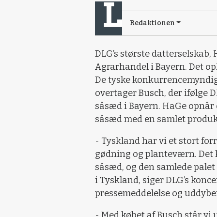
Redaktionen
DLG’s største datterselskab,
Agrarhandel i Bayern. Det op
De tyske konkurrencemyndig
overtager Busch, der ifølge D
såsæd i Bayern. HaGe opnår
såsæd med en samlet produkt
- Tyskland har vi et stort f
gødning og planteværn. Det 
såsæd, og den samlede palet
i Tyskland, siger DLG’s konc
pressemeddelelse og uddybe
- Med købet af Busch står vi 