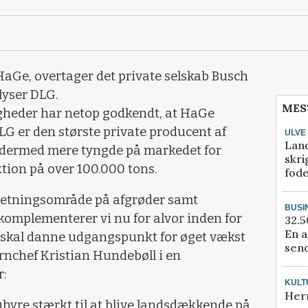
 HaGe, overtager det private selskab Busch
lyser DLG.
MES
heder har netop godkendt, at HaGe
LG er den største private producent af
ULVE
Lan
 dermed mere tyngde på markedet for
skri
ion på over 100.000 tons.
fod
orretningsområde på afgrøder samt
BUSI
komplementerer vi nu for alvor inden for
32.5
En a
 skal danne udgangspunkt for øget vækst
send
ernchef Kristian Hundebøll i en
r:
KULT
Her
uhyre stærkt til at blive landsdækkende på