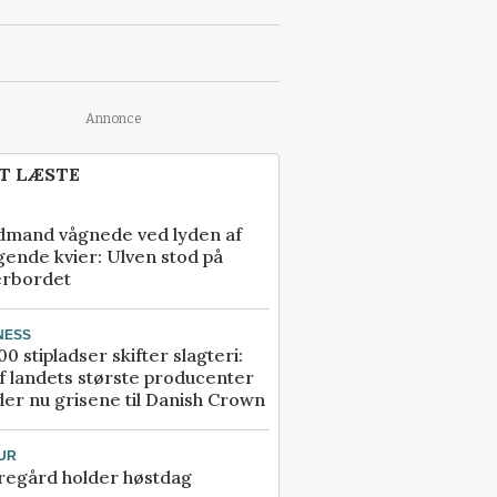
Annonce
T LÆSTE
dmand vågnede ved lyden af
gende kvier: Ulven stod på
erbordet
NESS
00 stipladser skifter slagteri:
f landets største producenter
er nu grisene til Danish Crown
UR
regård holder høstdag