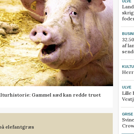
ULVE
Land
skrig
fode
BUSIN
32.50
af la
sende
KULT
Herr
ULVE
Lille
lturhistorie: Gammel sæd kan redde truet
Vestj
GRISE
Svin
Crow
på elefantgræs