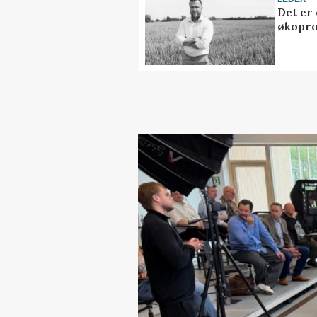
Det er
økopr