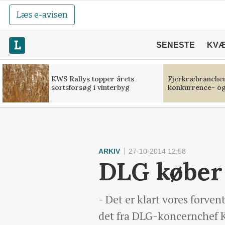
Læs e-avisen
SENESTE
KV
KWS Rallys topper årets
Fjerkræbranchen:
sortsforsøg i vinterbyg
konkurrence- og
ARKIV
27-10-2014 12:58
DLG køber
- Det er klart vores forve
det fra DLG-koncernchef 