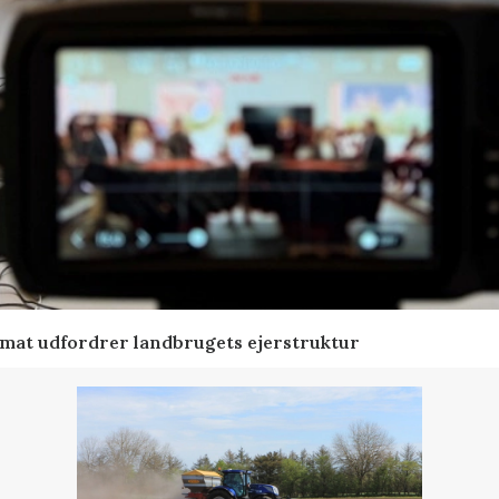
ormat udfordrer landbrugets ejerstruktur