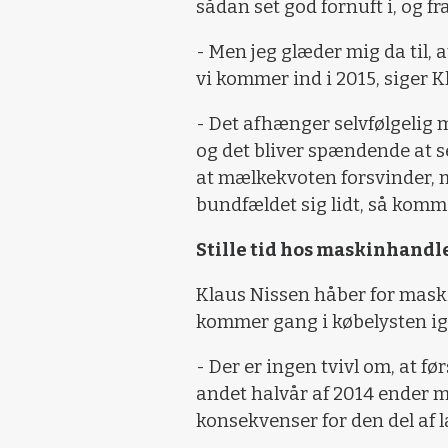
sådan set god fornuft i, og fra
- Men jeg glæder mig da til, a
vi kommer ind i 2015, siger K
- Det afhænger selvfølgelig 
og det bliver spændende at se
at mælkekvoten forsvinder, me
bundfældet sig lidt, så komm
Stille tid hos maskinhand
Klaus Nissen håber for maski
kommer gang i købelysten ig
- Der er ingen tvivl om, at f
andet halvår af 2014 ender me
konsekvenser for den del af 