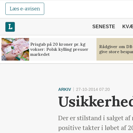
Læs e-avisen
SENESTE
KV
Prisgab på 20 kroner pr. kg
Rådgiver om DB-
vokser: Polsk kylling presser
give store bespa
markedet
ARKIV
27-10-2014 07:20
Usikkerhed
Der er stilstand i salget 
positive takter i løbet af 