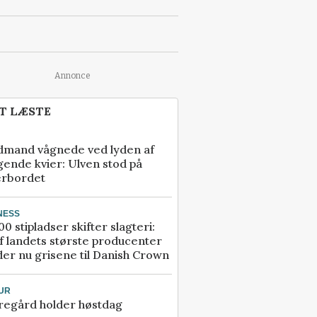
Annonce
T LÆSTE
dmand vågnede ved lyden af
gende kvier: Ulven stod på
erbordet
NESS
00 stipladser skifter slagteri:
f landets største producenter
er nu grisene til Danish Crown
UR
regård holder høstdag