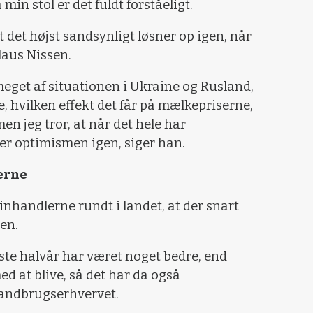
 min stol er det fuldt forståeligt.
t det højst sandsynligt løsner op igen, når
laus Nissen.
meget af situationen i Ukraine og Rusland,
, hvilken effekt det får på mælkepriserne,
n jeg tror, at når det hele har
er optimismen igen, siger han.
lerne
nhandlerne rundt i landet, at der snart
en.
ørste halvår har været noget bedre, end
d at blive, så det har da også
landbrugserhvervet.