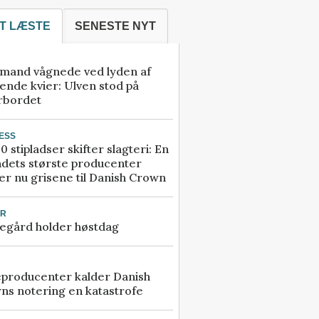
T LÆSTE
SENESTE NYT
mand vågnede ved lyden af
ende kvier: Ulven stod på
rbordet
ESS
0 stipladser skifter slagteri: En
ndets største producenter
r nu grisene til Danish Crown
UR
egård holder høstdag
eproducenter kalder Danish
ns notering en katastrofe