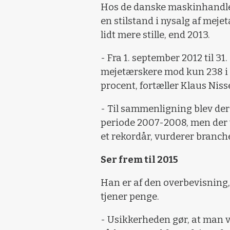
Hos de danske maskinhandle
en stilstand i nysalg af meje
lidt mere stille, end 2013.
- Fra 1. september 2012 til 31
mejetærskere mod kun 238 i s
procent, fortæller Klaus Niss
- Til sammenligning blev der
periode 2007-2008, men der 
et rekordår, vurderer branch
Ser frem til 2015
Han er af den overbevisning,
tjener penge.
- Usikkerheden gør, at man ve