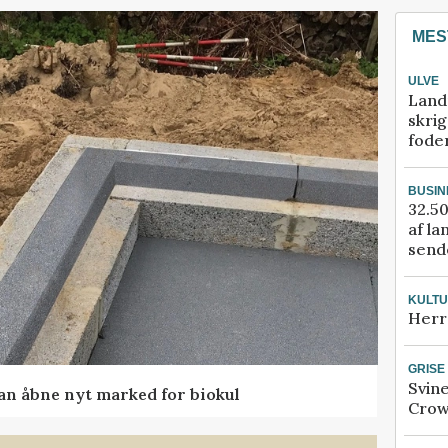
MES
ULVE
Land
skrig
fode
BUSIN
32.50
af la
sende
KULT
Herr
GRISE
Svin
kan åbne nyt marked for biokul
Crow