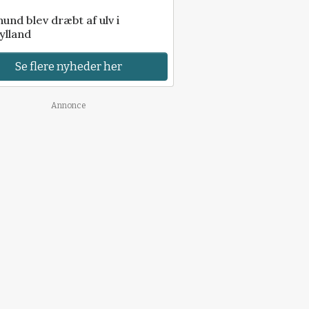
 hund blev dræbt af ulv i
ylland
Se flere nyheder her
Annonce