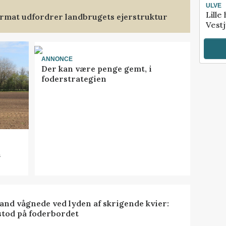
ULVE
Lille
format udfordrer landbrugets ejerstruktur
Vestj
ANNONCE
Der kan være penge gemt, i
foderstrategien
n
nd vågnede ved lyden af skrigende kvier:
stod på foderbordet