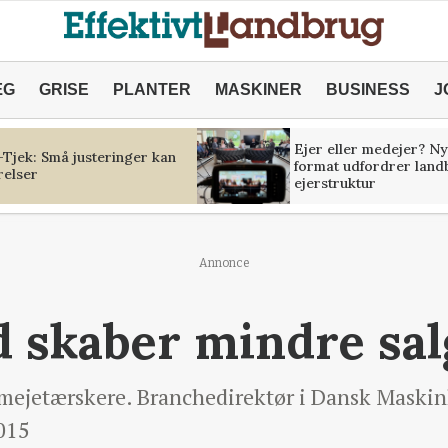
ÆG
GRISE
PLANTER
MASKINER
BUSINESS
J
Ejer eller medejer? Ny
Tjek: Små justeringer kan
format udfordrer land
relser
ejerstruktur
Annonce
 skaber mindre sal
af mejetærskere. Branchedirektør i Dansk Maski
2015