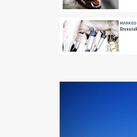
MARKED
Russis