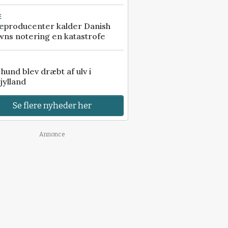
E
eproducenter kalder Danish
ns notering en katastrofe
e hund blev dræbt af ulv i
jylland
Se flere nyheder her
Annonce