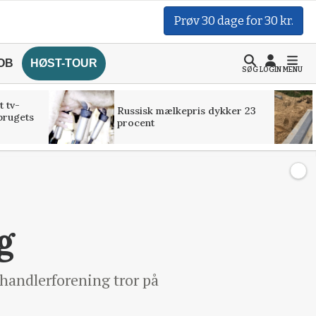
Prøv 30 dage for 30 kr.
OB
HØST-TOUR
SØG
LOGIN
MENU
t tv-
Russisk mælkepris dykker 23
brugets
procent
g
nhandlerforening tror på