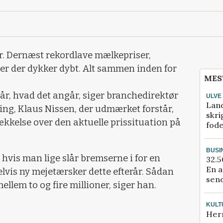
r. Dernæst rekordlave mælkepriser,
er der dykker dybt. Alt sammen inden for
MES
 år, hvad det angår, siger branchedirektør
ULVE
Lan
ng, Klaus Nissen, der udmærket forstår,
skri
ækkelse over den aktuelle prissituation på
fod
BUSI
, hvis man lige slår bremserne i for en
32.5
En a
lvis ny mejetærsker dette efterår. Sådan
send
ellem to og fire millioner, siger han.
KULT
Her