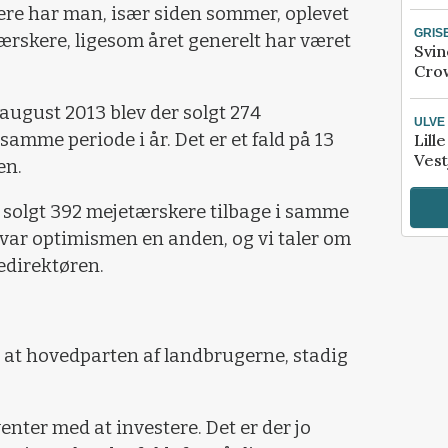
re har man, især siden sommer, oplevet
GRIS
tærskere, ligesom året generelt har været
Svin
Crow
. august 2013 blev der solgt 274
ULVE
amme periode i år. Det er et fald på 13
Lill
Vest
en.
 solgt 392 mejetærskere tilbage i samme
var optimismen en anden, og vi taler om
edirektøren.
 at hovedparten af landbrugerne, stadig
nter med at investere. Det er der jo