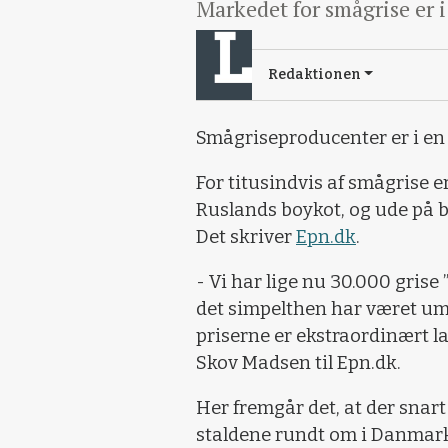
Markedet for smågrise er i 
Redaktionen
Smågriseproducenter er i en 
For titusindvis af smågrise 
Ruslands boykot, og ude på be
Det skriver
Epn.dk
.
- Vi har lige nu 30.000 grise
det simpelthen har været umul
priserne er ekstraordinært l
Skov Madsen til Epn.dk.
Her fremgår det, at der snart
staldene rundt om i Danmar