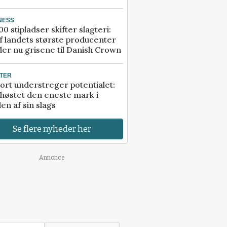
NESS
00 stipladser skifter slagteri:
f landets største producenter
er nu grisene til Danish Crown
TER
ort understreger potentialet:
høstet den eneste mark i
en af sin slags
Se flere nyheder her
Annonce