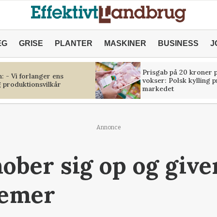
ÆG
GRISE
PLANTER
MASKINER
BUSINESS
J
Prisgab på 20 kroner p
 - Vi forlanger ens
vokser: Polsk kylling 
 produktionsvilkår
markedet
Annonce
ober sig op og give
lemer