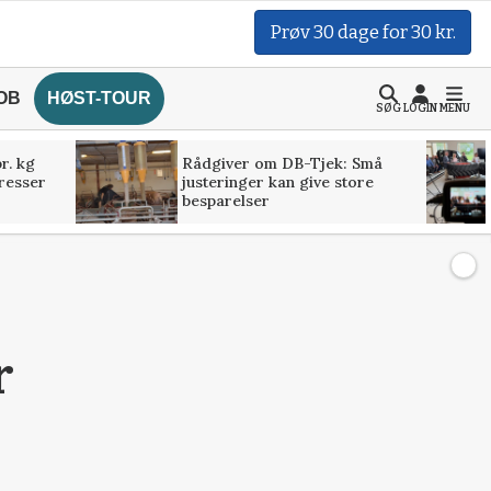
Prøv 30 dage for 30 kr.
OB
HØST-TOUR
SØG
LOGIN
MENU
r. kg
Rådgiver om DB-Tjek: Små
presser
justeringer kan give store
besparelser
r