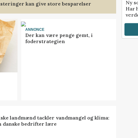
Ny so
steringer kan give store besparelser
Har 
verde
ANNONCE
Der kan være penge gemt, i
foderstrategien
lske landmænd tackler vandmangel og klima:
n danske bedrifter lære