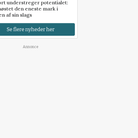
rt understreger potentialet:
høstet den eneste mark i
n af sin slags
Se flere nyheder her
Annonce