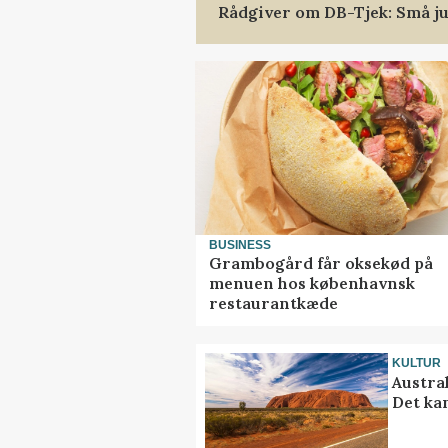
Rådgiver om DB-Tjek: Små ju
BUSINESS
Grambogård får oksekød på
menuen hos københavnsk
restaurantkæde
KULTUR
Austra
Det ka