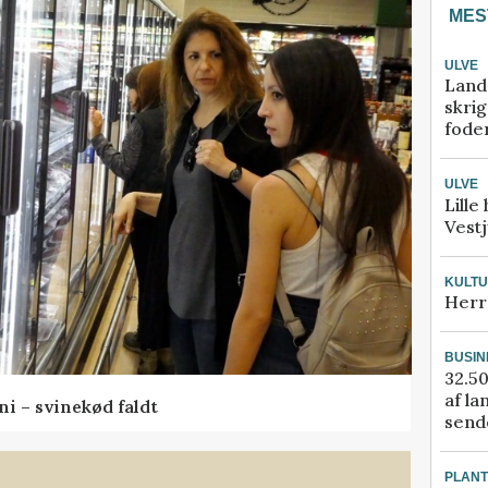
MES
ULVE
Land
skrig
fode
ULVE
Lille
Vestj
KULT
Herr
BUSIN
32.50
af la
ni – svinekød faldt
sende
PLAN