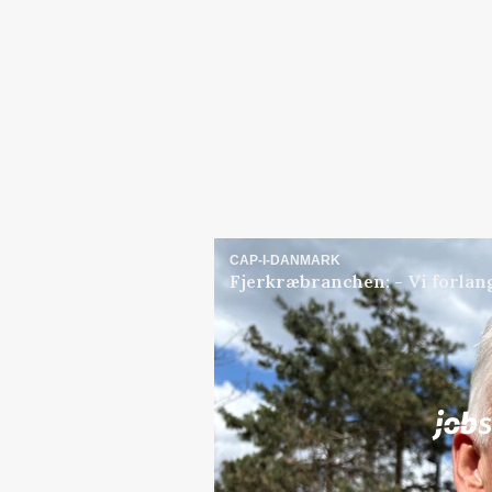
CAP-I-DANMARK
Fjerkræbranchen: - Vi forlan
Jobs
i samarbejde med