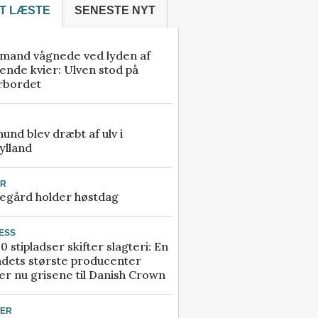
T LÆSTE
SENESTE NYT
mand vågnede ved lyden af
ende kvier: Ulven stod på
rbordet
 hund blev dræbt af ulv i
ylland
UR
egård holder høstdag
ESS
0 stipladser skifter slagteri: En
ndets største producenter
r nu grisene til Danish Crown
TER