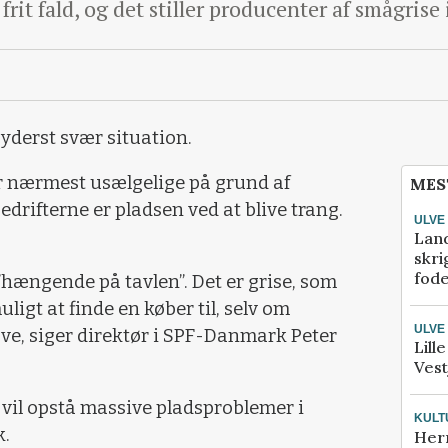
frit fald, og det stiller producenter af smågrise
yderst svær situation.
er nærmest usælgelige på grund af
MES
drifterne er pladsen ved at blive trang.
ULVE
Lan
skri
fod
 ”hængende på tavlen”. Det er grise, som
igt at finde en køber til, selv om
ULVE
ave, siger direktør i SPF-Danmark Peter
Lill
Vest
 vil opstå massive pladsproblemer i
KULT
k.
Her