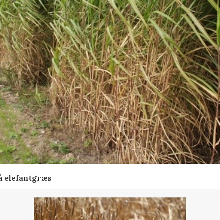
å elefantgræs