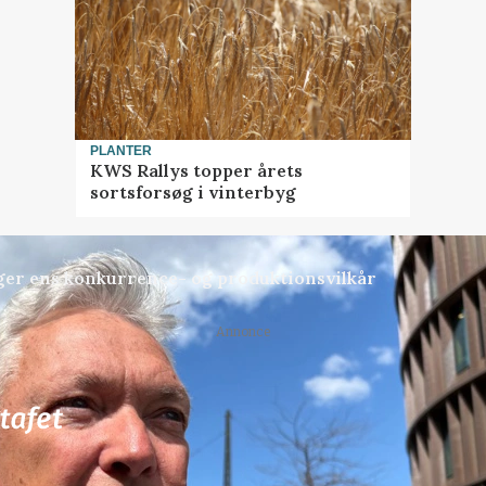
PLANTER
KWS Rallys topper årets
sortsforsøg i vinterbyg
ger ens konkurrence- og produktionsvilkår
Annonce
72
ledige stillinger