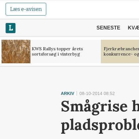
Læs e-avisen
SENESTE
KV
KWS Rallys topper årets
Fjerkræbranchen:
sortsforsøg i vinterbyg
konkurrence- og
ARKIV
08-10-2014 08:52
Smågrise h
pladsprob