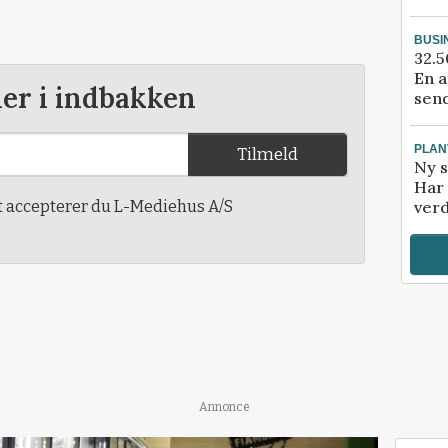
BUSI
32.5
En a
der i indbakken
send
PLAN
Tilmeld
Ny s
Har 
t accepterer du L-Mediehus A/S
verd
Annonce