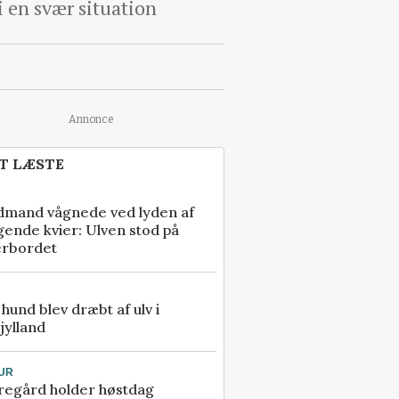
 i en svær situation
Annonce
T LÆSTE
dmand vågnede ved lyden af
gende kvier: Ulven stod på
erbordet
e hund blev dræbt af ulv i
jylland
UR
regård holder høstdag