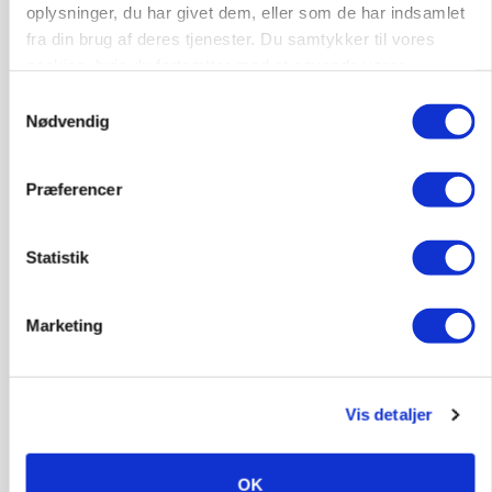
oplysninger, du har givet dem, eller som de har indsamlet
fra din brug af deres tjenester. Du samtykker til vores
cookies, hvis du fortsætter med at anvende vores
Leder til klimastald
hjemmeside.
Samtykkevalg
Klimastald
Nødvendig
Præferencer
9670, Løgstør
03. aug.
Statistik
Marketing
Vis detaljer
OK