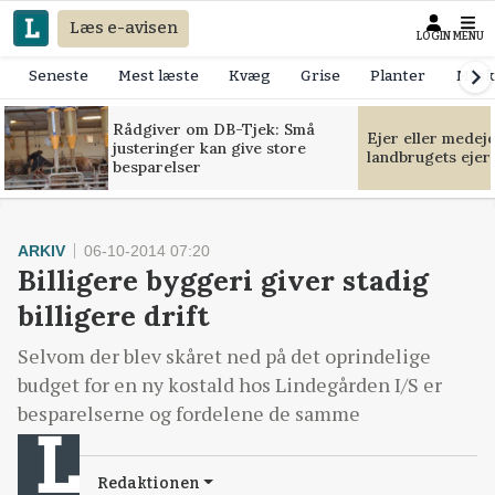
Læs e-avisen
LOGIN
MENU
Seneste
Mest læste
Kvæg
Grise
Planter
Mask
Rådgiver om DB-Tjek: Små
Ejer eller medej
justeringer kan give store
landbrugets ejer
besparelser
ARKIV
06-10-2014 07:20
Billigere byggeri giver stadig
billigere drift
Selvom der blev skåret ned på det oprindelige
budget for en ny kostald hos Lindegården I/S er
besparelserne og fordelene de samme
Redaktionen