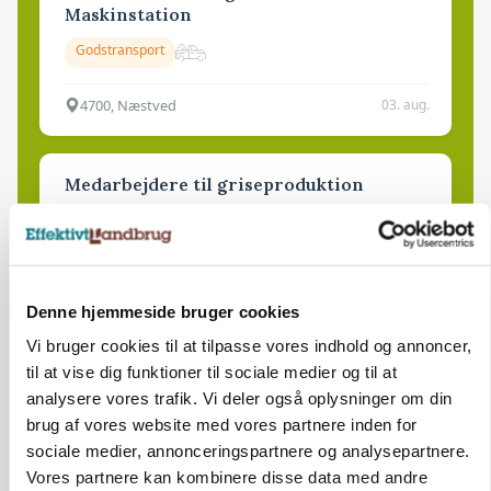
Maskinstation
Godstransport
4700, Næstved
03. aug.
Medarbejdere til griseproduktion
Grise
9681, Ranum
03. aug.
Denne hjemmeside bruger cookies
Vi bruger cookies til at tilpasse vores indhold og annoncer,
til at vise dig funktioner til sociale medier og til at
Kalvepasser til ejendom i udvikling søges
analysere vores trafik. Vi deler også oplysninger om din
Kalve
brug af vores website med vores partnere inden for
sociale medier, annonceringspartnere og analysepartnere.
Vores partnere kan kombinere disse data med andre
6392, Bolderslev
03. aug.