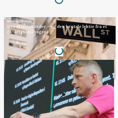
MARKEDSFOKUS
Nye aktierekorder – og den brutale lektie fra et
24-årigt finansgeni
Loading...
Annonce