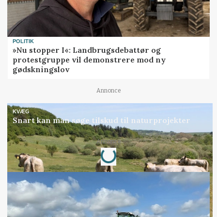
POLITIK
»Nu stopper I«: Landbrugsdebattør og
protestgruppe vil demonstrere mod ny
gødskningslov
Annonce
KVÆG
Snart kan man søge tilskud til naturprojekter
Loading...
Annonce