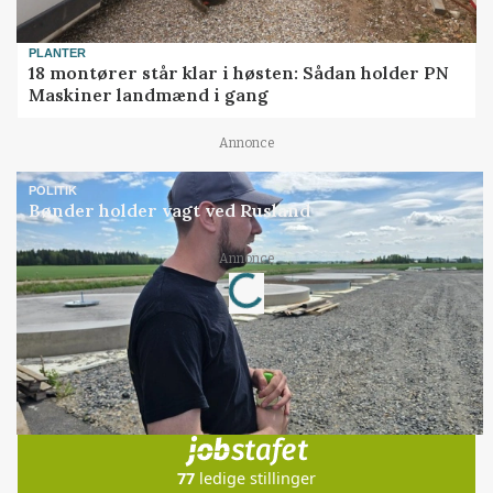
PLANTER
18 montører står klar i høsten: Sådan holder PN
Maskiner landmænd i gang
Annonce
POLITIK
Bønder holder vagt ved Rusland
Loading...
Annonce
Jobs
i samarbejde med
77
ledige stillinger