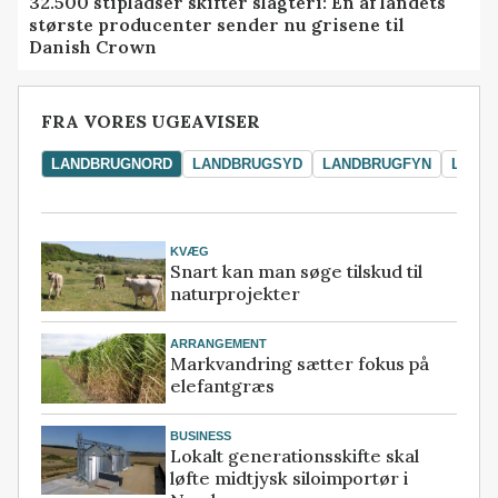
32.500 stipladser skifter slagteri: En af landets
største producenter sender nu grisene til
Danish Crown
FRA VORES UGEAVISER
LANDBRUGNORD
LANDBRUGSYD
LANDBRUGFYN
LAND
KVÆG
Snart kan man søge tilskud til
naturprojekter
ARRANGEMENT
Markvandring sætter fokus på
elefantgræs
BUSINESS
Lokalt generationsskifte skal
løfte midtjysk siloimportør i