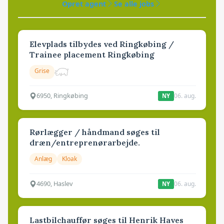
Opret agent
Se alle jobs
Elevplads tilbydes ved Ringkøbing /
Trainee placement Ringkøbing
Grise
6950, Ringkøbing
06. aug.
NY
Rørlægger / håndmand søges til
dræn/entreprenørarbejde.
Anlæg
Kloak
4690, Haslev
06. aug.
NY
Lastbilchauffør søges til Henrik Haves