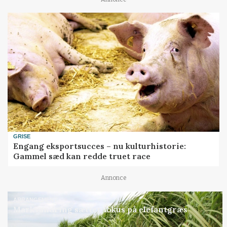
GRISE
Engang eksportsucces – nu kulturhistorie:
Gammel sæd kan redde truet race
Annonce
ARRANGEMENT
Markvandring sætter fokus på elefantgræs