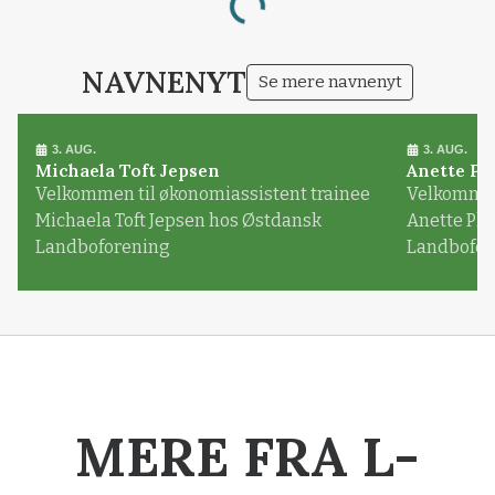
Loading...
NAVNENYT
Se mere navnenyt
3. AUG.
3. AUG.
Michaela Toft Jepsen
Anette Pl
Velkommen til økonomiassistent trainee
Velkommen 
Michaela Toft Jepsen hos Østdansk
Anette Pl
Landboforening
Landbofor
MERE FRA L-