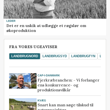
LEDER
Det er en uskik at udlægge et røgslør om
økoproduktion
FRA VORES UGEAVISER
LANDBRUGNORD
LANDBRUGSYD
LANDBRUGFYN
LAND
CAP-I-DANMARK
Fjerkræbranchen: - Vi forlanger
ens konkurrence- og
produktionsvilkår
KVÆG
Snart kan man søge tilskud til
naturprojekter