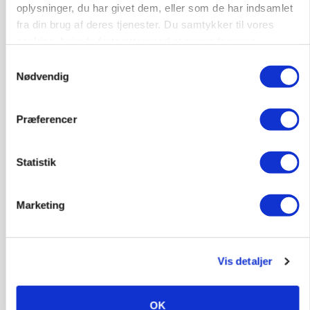
marked for biokul
oplysninger, du har givet dem, eller som de har indsamlet
fra din brug af deres tjenester. Du samtykker til vores
Annonce
cookies, hvis du fortsætter med at anvende vores
Loading...
hjemmeside.
Samtykkevalg
Nødvendig
Præferencer
Statistik
Marketing
POLITIK
»Nu stopper I«: Landbrugsdebattør og
Vis detaljer
protestgruppe vil demonstrere mod ny
gødskningslov
OK