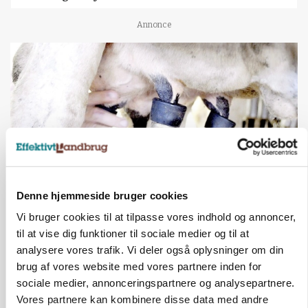
Annonce
Denne hjemmeside bruger cookies
MARKED
Vi bruger cookies til at tilpasse vores indhold og annoncer,
Russisk mælkepris dykker 23 procent
til at vise dig funktioner til sociale medier og til at
analysere vores trafik. Vi deler også oplysninger om din
Annonce
brug af vores website med vores partnere inden for
sociale medier, annonceringspartnere og analysepartnere.
BUSINESS
Fra mark til mur: Byggeriet kan åbne nyt
Vores partnere kan kombinere disse data med andre