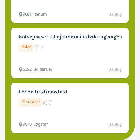
9681, Ranum
03. aug.
Kalvepasser til ejendom i udvikling søges
Kalve
6392, Bolderslev
03. aug.
Leder til klimastald
Klimastald
9670, Løgstør
03. aug.