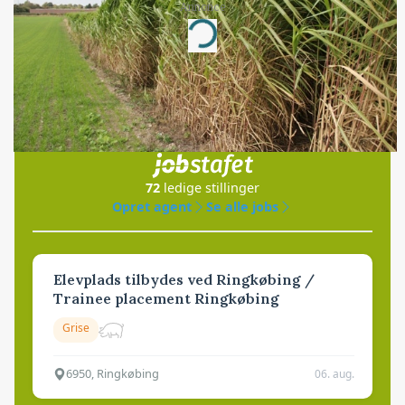
Annonce
Loading...
Jobs
i samarbejde med
72
ledige stillinger
Opret agent
Se alle jobs
Elevplads tilbydes ved Ringkøbing /
Trainee placement Ringkøbing
Grise
6950, Ringkøbing
06. aug.