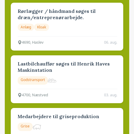
Rørlægger / håndmand søges til
dræn/entreprenørarbejde.
Anlæg
Kloak
4690, Haslev
06. aug.
Lastbilchauffør søges til Henrik Haves
Maskinstation
Godstransport
4700, Næstved
03. aug.
Medarbejdere til griseproduktion
Grise