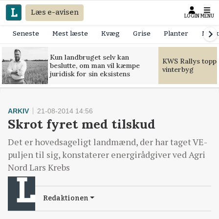
Læs e-avisen
LOGIN
MENU
Seneste
Mest læste
Kvæg
Grise
Planter
Mask
Kun landbruget selv kan
KWS Rallys toppe
beslutte, om man vil kæmpe
vinterbyg
juridisk for sin eksistens
ARKIV
21-08-2014 14:56
Skrot fyret med tilskud
Det er hovedsageligt landmænd, der har taget VE-
puljen til sig, konstaterer energirådgiver ved Agri
Nord Lars Krebs
Redaktionen