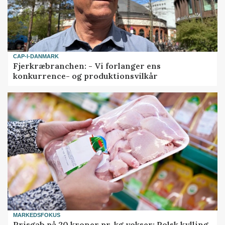
CAP-I-DANMARK
Fjerkræbranchen: - Vi forlanger ens
konkurrence- og produktionsvilkår
MARKEDSFOKUS
Prisgab på 20 kroner pr. kg vokser: Polsk kylling