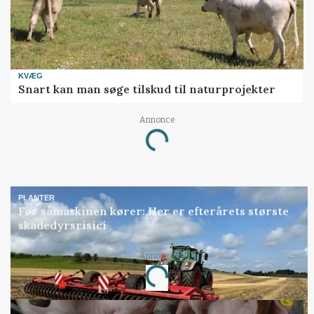
KVÆG
Snart kan man søge tilskud til naturprojekter
Annonce
Loading...
PLANTER
Før såmaskinen kører: Her er efterårets største
skadedyrsrisici
Annonce
Loading...