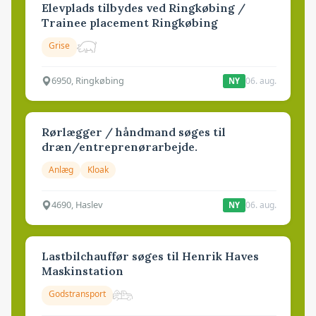
Elevplads tilbydes ved Ringkøbing /
Trainee placement Ringkøbing
Grise
6950, Ringkøbing
06. aug.
NY
Rørlægger / håndmand søges til
dræn/entreprenørarbejde.
Anlæg
Kloak
4690, Haslev
06. aug.
NY
Lastbilchauffør søges til Henrik Haves
Maskinstation
Godstransport