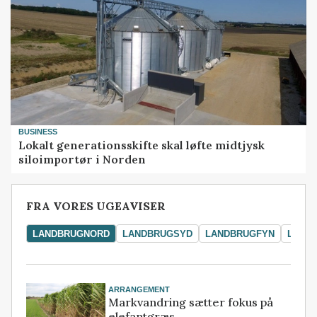
BUSINESS
Lokalt generationsskifte skal løfte midtjysk
siloimportør i Norden
FRA VORES UGEAVISER
LANDBRUGNORD
LANDBRUGSYD
LANDBRUGFYN
LAND
ARRANGEMENT
Markvandring sætter fokus på
elefantgræs