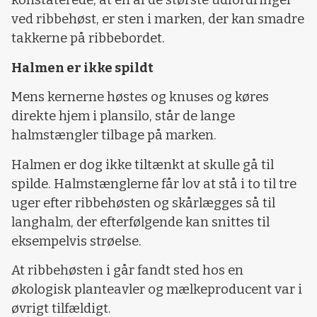
konstaterede, at en af de største udfordringer
ved ribbehøst, er sten i marken, der kan smadre
takkerne på ribbebordet.
Halmen er ikke spildt
Mens kernerne høstes og knuses og køres
direkte hjem i plansilo, står de lange
halmstængler tilbage på marken.
Halmen er dog ikke tiltænkt at skulle gå til
spilde. Halmstænglerne får lov at stå i to til tre
uger efter ribbehøsten og skårlægges så til
langhalm, der efterfølgende kan snittes til
eksempelvis strøelse.
At ribbehøsten i går fandt sted hos en
økologisk planteavler og mælkeproducent var i
øvrigt tilfældigt.