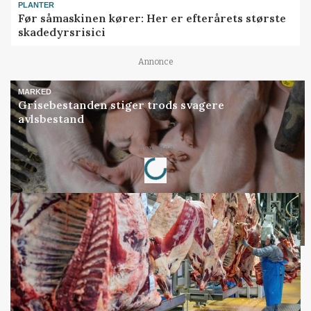
PLANTER
Før såmaskinen kører: Her er efterårets største
skadedyrsrisici
Annonce
MARKED
Grisebestanden stiger trods svagere
avlsbestand
Loading...
Annonce