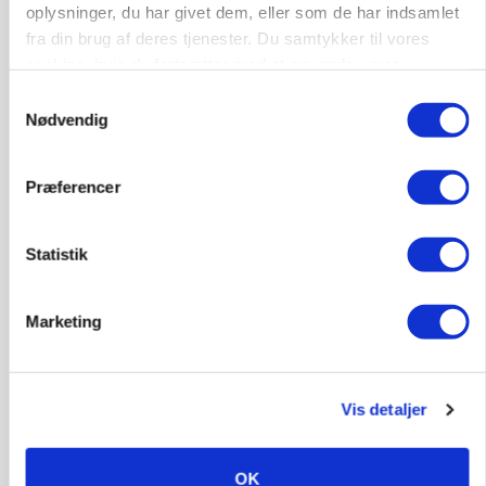
oplysninger, du har givet dem, eller som de har indsamlet
fra din brug af deres tjenester. Du samtykker til vores
cookies, hvis du fortsætter med at anvende vores
hjemmeside.
Samtykkevalg
Nødvendig
Præferencer
Statistik
POLITIK
»Nu stopper I«: Landbrugsdebattør og
Marketing
protestgruppe vil demonstrere mod ny
gødskningslov
Vis detaljer
OK