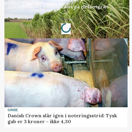
ARRANGEMENT
Markvandring sætter fokus på elefantgræs
Loading...
Annonce
GRISE
Danish Crown slår igen i noteringsstrid: Tysk
gab er 3 kroner – ikke 4,30