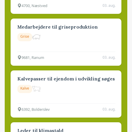
4700, Næstved
03. aug.
Medarbejdere til griseproduktion
Grise
9681, Ranum
03. aug.
Kalvepasser til ejendom i udvikling søges
Kalve
6392, Bolderslev
03. aug.
Leder til klimastald