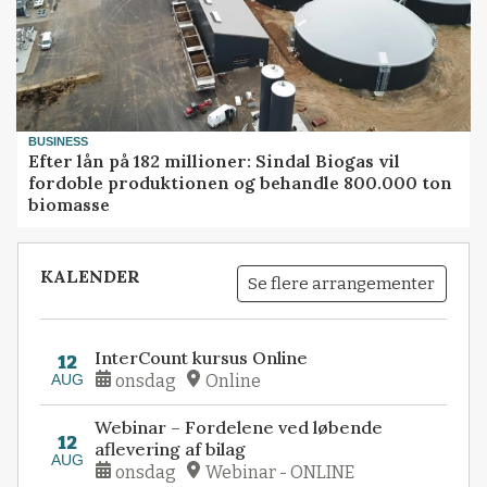
BUSINESS
Efter lån på 182 millioner: Sindal Biogas vil
fordoble produktionen og behandle 800.000 ton
biomasse
KALENDER
Se flere arrangementer
InterCount kursus Online
12
AUG
onsdag
Online
Webinar – Fordelene ved løbende
12
aflevering af bilag
AUG
onsdag
Webinar - ONLINE