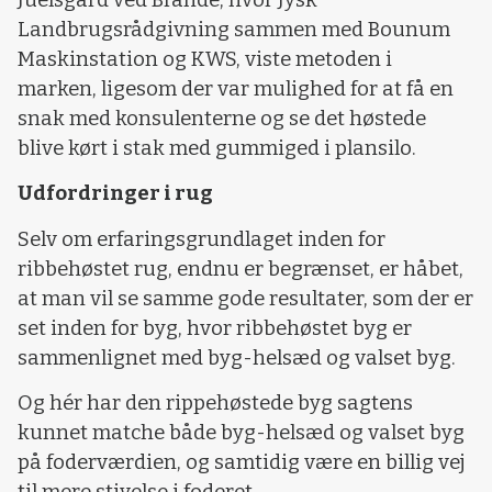
Landbrugsrådgivning sammen med Bounum
Maskinstation og KWS, viste metoden i
marken, ligesom der var mulighed for at få en
snak med konsulenterne og se det høstede
blive kørt i stak med gummiged i plansilo.
Udfordringer i rug
Selv om erfaringsgrundlaget inden for
ribbehøstet rug, endnu er begrænset, er håbet,
at man vil se samme gode resultater, som der er
set inden for byg, hvor ribbehøstet byg er
sammenlignet med byg-helsæd og valset byg.
Og hér har den rippehøstede byg sagtens
kunnet matche både byg-helsæd og valset byg
på foderværdien, og samtidig være en billig vej
til mere stivelse i foderet.