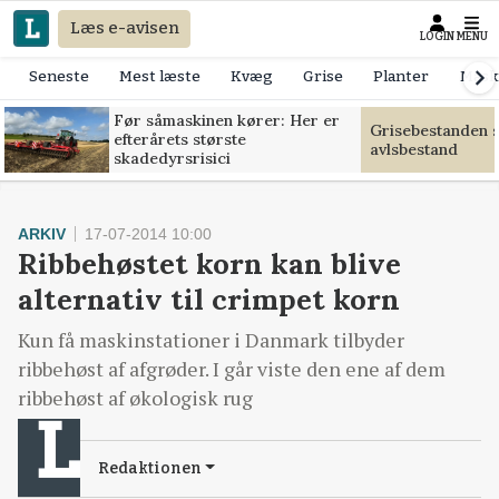
Læs e-avisen
LOGIN
MENU
Seneste
Mest læste
Kvæg
Grise
Planter
Mask
Før såmaskinen kører: Her er
Grisebestanden s
efterårets største
avlsbestand
skadedyrsrisici
ARKIV
17-07-2014 10:00
Ribbehøstet korn kan blive
alternativ til crimpet korn
Kun få maskinstationer i Danmark tilbyder
ribbehøst af afgrøder. I går viste den ene af dem
ribbehøst af økologisk rug
Redaktionen