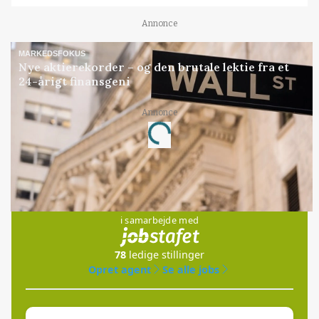
Annonce
MARKEDSFOKUS
Nye aktierekorder – og den brutale lektie fra et
24-årigt finansgeni
Annonce
Loading...
Jobs
i samarbejde med
78
ledige stillinger
Opret agent
Se alle jobs