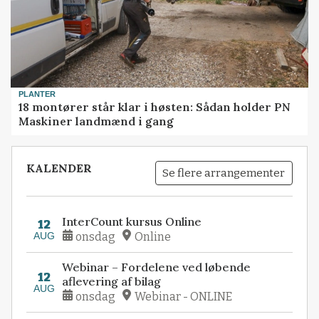
PLANTER
18 montører står klar i høsten: Sådan holder PN
Maskiner landmænd i gang
KALENDER
Se flere arrangementer
InterCount kursus Online
12
AUG
onsdag
Online
Webinar – Fordelene ved løbende
12
aflevering af bilag
AUG
onsdag
Webinar - ONLINE