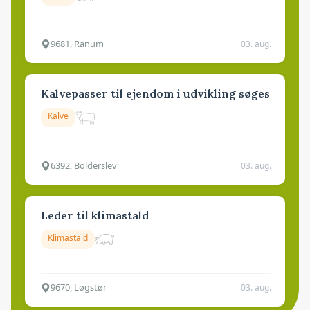
9681, Ranum
03. aug.
Kalvepasser til ejendom i udvikling søges
Kalve
6392, Bolderslev
03. aug.
Leder til klimastald
Klimastald
9670, Løgstør
03. aug.