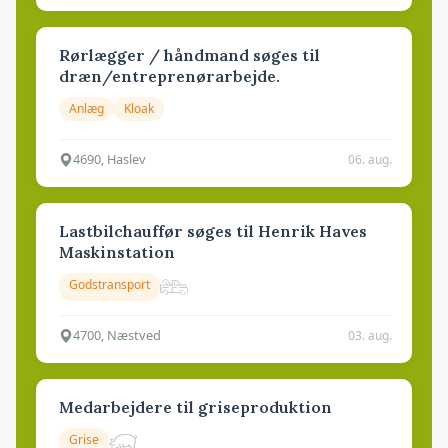
Rørlægger / håndmand søges til
dræn/entreprenørarbejde.
Anlæg
Kloak
4690, Haslev
06. aug.
Lastbilchauffør søges til Henrik Haves
Maskinstation
Godstransport
4700, Næstved
03. aug.
Medarbejdere til griseproduktion
Grise