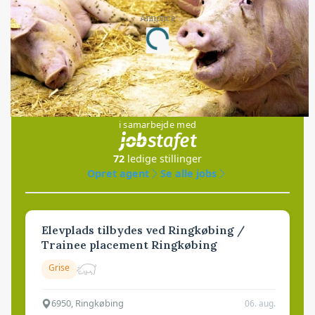
Annonce
Loading...
Jobs
i samarbejde med
72
ledige stillinger
Opret agent
Se alle jobs
Elevplads tilbydes ved Ringkøbing /
Trainee placement Ringkøbing
Grise
6950, Ringkøbing
06. aug.