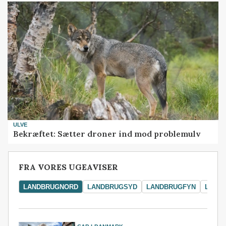
ULVE
Bekræftet: Sætter droner ind mod problemulv
FRA VORES UGEAVISER
LANDBRUGNORD
LANDBRUGSYD
LANDBRUGFYN
LAND