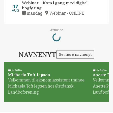
Webinar – Kom i gang med digital
17
bogføring
AUG
mandag
Webinar - ONLINE
Loading...
Annonce
NAVNENYT
Se mere navnenyt
3. AUG.
3. AUG.
Michaela Toft Jepsen
Anette Pl
Velkommen til økonomiassistent trainee
Velkommen 
Michaela Toft Jepsen hos Østdansk
Anette Pl
Landboforening
Landbofor