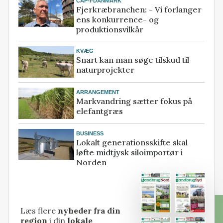
CAP-I-DANMARK
Fjerkræbranchen: - Vi forlanger
ens konkurrence- og
produktionsvilkår
KVÆG
Snart kan man søge tilskud til
naturprojekter
ARRANGEMENT
Markvandring sætter fokus på
elefantgræs
BUSINESS
Lokalt generationsskifte skal
løfte midtjysk siloimportør i
Norden
Læs flere
nyheder fra din
region
i din
lokale