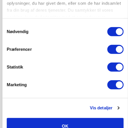
oplysninger, du har givet dem, eller som de har indsamlet
Loading...
fra din brug af deres tjenester. Du samtykker til vores
Annonce
cookies, hvis du fortsætter med at anvende vores
hjemmeside.
Samtykkevalg
Nødvendig
Præferencer
Statistik
Marketing
BUSINESS
Fra mark til mur: Byggeriet kan åbne nyt
Vis detaljer
marked for biokul
OK