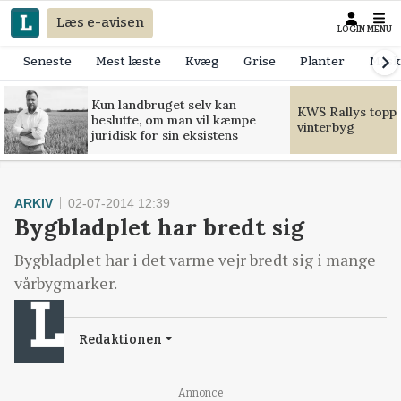
Læs e-avisen
LOGIN
MENU
Seneste
Mest læste
Kvæg
Grise
Planter
Mask
Kun landbruget selv kan
KWS Rallys toppe
beslutte, om man vil kæmpe
vinterbyg
juridisk for sin eksistens
ARKIV
02-07-2014 12:39
Bygbladplet har bredt sig
Bygbladplet har i det varme vejr bredt sig i mange
vårbygmarker.
Redaktionen
Annonce