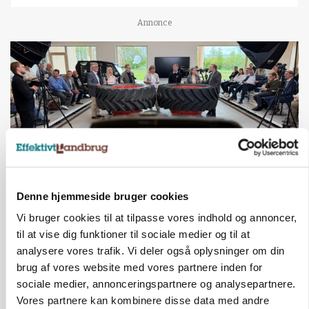
Annonce
Denne hjemmeside bruger cookies
BUSINESS
Vi bruger cookies til at tilpasse vores indhold og annoncer,
Ejer eller medejer? Nyt tv-format udfordrer
til at vise dig funktioner til sociale medier og til at
landbrugets ejerstruktur
analysere vores trafik. Vi deler også oplysninger om din
brug af vores website med vores partnere inden for
Annonce
sociale medier, annonceringspartnere og analysepartnere.
MARKED
Vores partnere kan kombinere disse data med andre
Russisk mælkepris dykker 23 procent