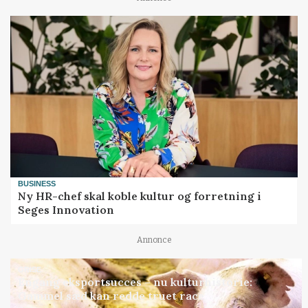
BUSINESS
Ny HR-chef skal koble kultur og forretning i
Seges Innovation
Annonce
GRISE
Engang eksportsucces – nu kulturhistorie:
Gammel sæd kan redde truet race