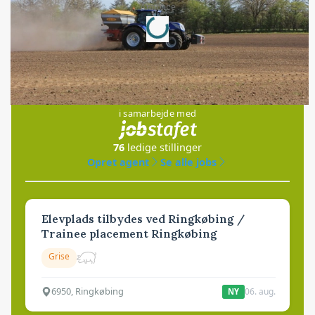
Loading...
Annonce
Jobs
i samarbejde med
76
ledige stillinger
Opret agent
Se alle jobs
Elevplads tilbydes ved Ringkøbing /
Trainee placement Ringkøbing
Grise
6950, Ringkøbing
06. aug.
NY