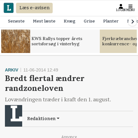
Læs e-avisen
LOGIN
MENU
Seneste
Mest læste
Kvæg
Grise
Planter
Mask
KWS Rallys topper årets
Fjerkræbranchen:
sortsforsøg i vinterbyg
konkurrence- og
ARKIV
11-06-2014 12:49
Bredt flertal ændrer
randzoneloven
Lovændringen træder i kraft den 1. august.
Redaktionen
Annonce