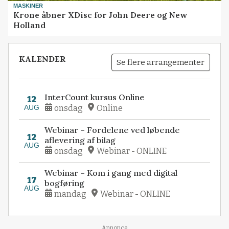
MASKINER
Krone åbner XDisc for John Deere og New
Holland
KALENDER
Se flere arrangementer
InterCount kursus Online
12
AUG
onsdag
Online
Webinar – Fordelene ved løbende
12
aflevering af bilag
AUG
onsdag
Webinar - ONLINE
Webinar – Kom i gang med digital
17
bogføring
AUG
mandag
Webinar - ONLINE
Annonce