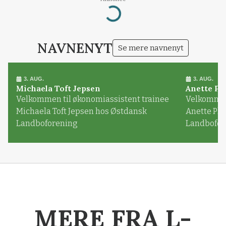
Loading...
NAVNENYT
Se mere navnenyt
3. AUG.
3. AUG.
Michaela Toft Jepsen
Anette Pl
Velkommen til økonomiassistent trainee
Velkommen 
Michaela Toft Jepsen hos Østdansk
Anette Pl
Landboforening
Landbofor
MERE FRA L-