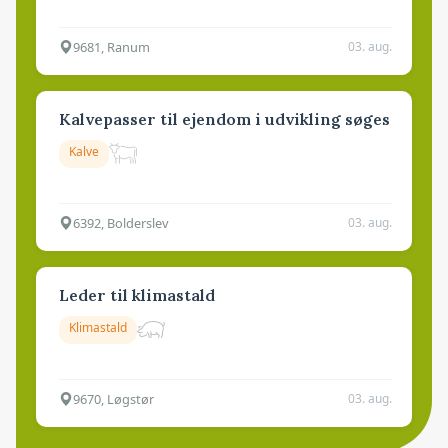
9681, Ranum
03. aug.
Kalvepasser til ejendom i udvikling søges
Kalve
6392, Bolderslev
03. aug.
Leder til klimastald
Klimastald
9670, Løgstør
03. aug.