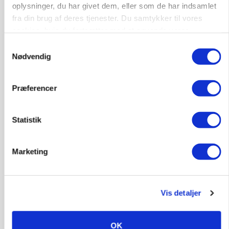
oplysninger, du har givet dem, eller som de har indsamlet
fra din brug af deres tjenester. Du samtykker til vores
Annonce
cookies, hvis du fortsætter med at anvende vores
hjemmeside.
Samtykkevalg
Nødvendig
Præferencer
Statistik
Marketing
POLITIK
»Nu stopper I«: Landbrugsdebattør og
protestgruppe vil demonstrere mod ny
gødskningslov
Vis detaljer
Annonce
OK