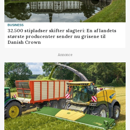
BUSINESS
32.500 stipladser skifter slagteri: En af landets
største producenter sender nu grisene til
Danish Crown
Annonce