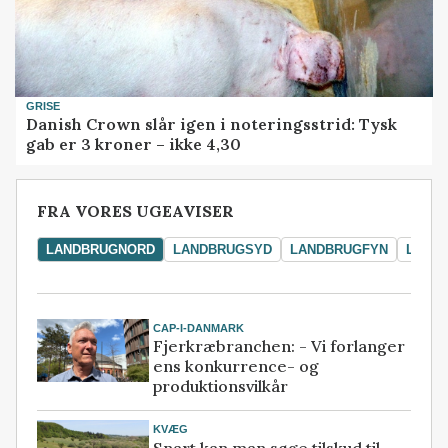
GRISE
Danish Crown slår igen i noteringsstrid: Tysk
gab er 3 kroner – ikke 4,30
FRA VORES UGEAVISER
LANDBRUGNORD
LANDBRUGSYD
LANDBRUGFYN
LAND
CAP-I-DANMARK
Fjerkræbranchen: - Vi forlanger
ens konkurrence- og
produktionsvilkår
KVÆG
Snart kan man søge tilskud til