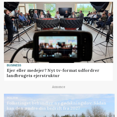
BUSINESS
Ejer eller medejer? Nyt tv-format udfordrer
landbrugets ejerstruktur
Annonce
POLITIK
Folketinget behandler ny gødskningslov: Sådan
kan den ændre din bedrift fra 2027