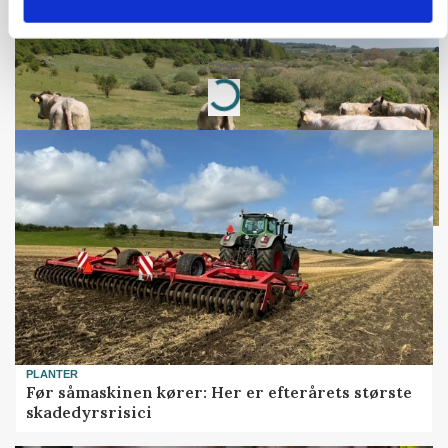
KVÆG
Snart kan man søge tilskud til naturprojekter
Annonce
Loading...
PLANTER
Før såmaskinen kører: Her er efterårets største
skadedyrsrisici