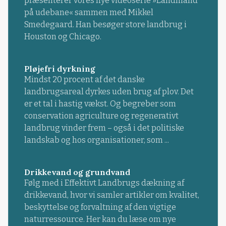
præsenterer vores nye videoserie »Landmand
på udebane« sammen med Mikkel
Smedegaard. Han besøger store landbrug i
Houston og Chicago.
Pløjefri dyrkning
Mindst 20 procent af det danske
landbrugsareal dyrkes uden brug af plov. Det
er et tal i hastig vækst. Og begreber som
conservation agriculture og regenerativt
landbrug vinder frem – også i det politiske
landskab og hos organisationer, som ...
Drikkevand og grundvand
Følg med i Effektivt Landbrugs dækning af
drikkevand, hvor vi samler artikler om kvalitet,
beskyttelse og forvaltning af den vigtige
naturressource. Her kan du læse om nye