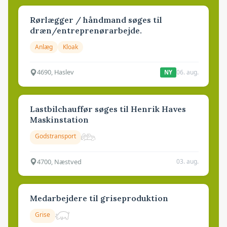
Rørlægger / håndmand søges til
dræn/entreprenørarbejde.
Anlæg
Kloak
4690, Haslev
06. aug.
NY
Lastbilchauffør søges til Henrik Haves
Maskinstation
Godstransport
4700, Næstved
03. aug.
Medarbejdere til griseproduktion
Grise