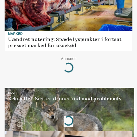
MARKED
Uændret notering: Spæde lyspunkter i fortsat
presset marked for oksekød
Annonce
Loading...
ULVE
Bekræftet: Sætter droner ind mod problemulv
Annonce
Loading...