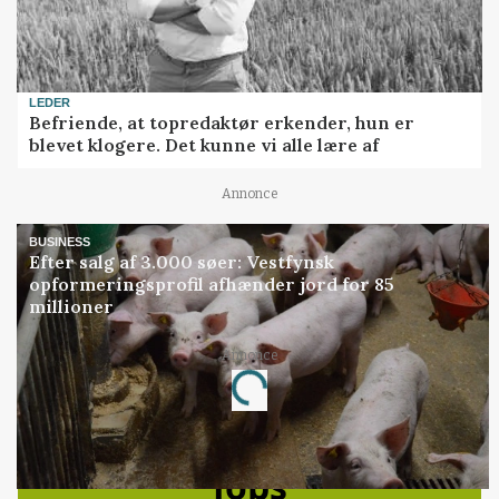
LEDER
Befriende, at topredaktør erkender, hun er
blevet klogere. Det kunne vi alle lære af
Annonce
BUSINESS
Efter salg af 3.000 søer: Vestfynsk
opformeringsprofil afhænder jord for 85
millioner
Annonce
Loading...
Jobs