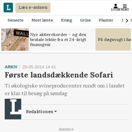
Læs e-avisen
LOGIN
MENU
Seneste
Mest læste
Kvæg
Grise
Planter
Mask
Nye aktierekorder – og den
brutale lektie fra et 24-årigt
På døgnvagt i hø
finansgeni
ARKIV
20-05-2014 14:41
Første landsdækkende Sofari
Ti økologiske svineproducenter rundt om i landet
er klar til besøg på søndag
Redaktionen
Annonce