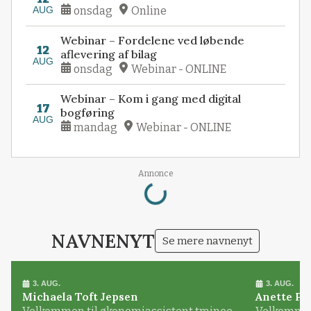
AUG
onsdag
Online
Webinar – Fordelene ved løbende
12
aflevering af bilag
AUG
onsdag
Webinar - ONLINE
Webinar – Kom i gang med digital
17
bogføring
AUG
mandag
Webinar - ONLINE
Loading...
Annonce
NAVNENYT
Se mere navnenyt
3. AUG.
3. AUG.
Michaela Toft Jepsen
Anette Pl