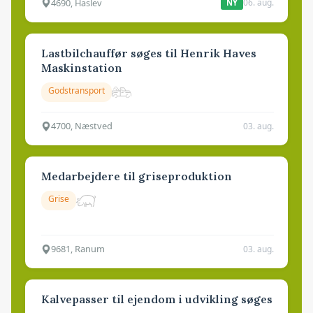
4690, Haslev
06. aug.
NY
Lastbilchauffør søges til Henrik Haves
Maskinstation
Godstransport
4700, Næstved
03. aug.
Medarbejdere til griseproduktion
Grise
9681, Ranum
03. aug.
Kalvepasser til ejendom i udvikling søges