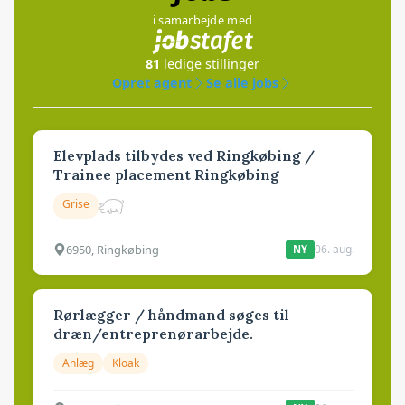
i samarbejde med
81
ledige stillinger
Opret agent
Se alle jobs
Elevplads tilbydes ved Ringkøbing /
Trainee placement Ringkøbing
Grise
6950, Ringkøbing
06. aug.
NY
Rørlægger / håndmand søges til
dræn/entreprenørarbejde.
Anlæg
Kloak