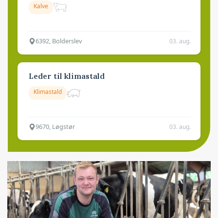
Kalve
6392, Bolderslev
03. aug.
Leder til klimastald
Klimastald
9670, Løgstør
03. aug.