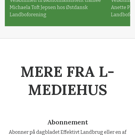
Velkommen til økonomiassistent trainee
Velkommen 
Michaela Toft Jepsen hos Østdansk
Anette Pl
Landboforening
Landbofor
MERE FRA L-
MEDIEHUS
Abonnement
Abonner på dagbladet Effektivt Landbrug eller en af