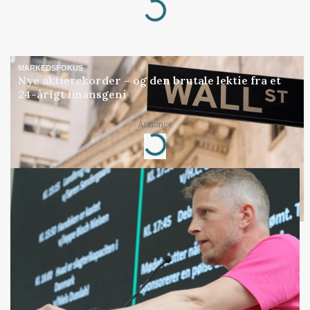
Loading...
MARKEDSFOKUS
Nye aktierekorder – og den brutale lektie fra et
24-årigt finansgeni
Annonce
Loading...