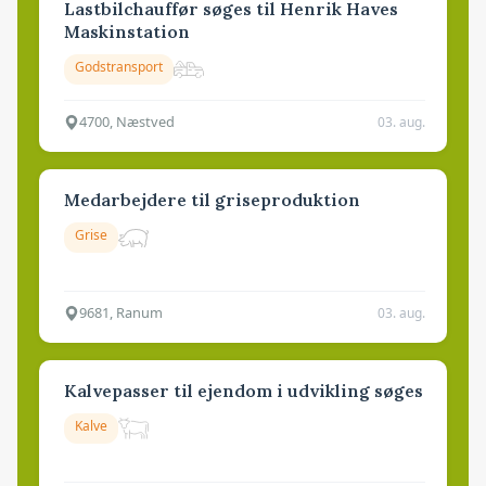
Lastbilchauffør søges til Henrik Haves
Maskinstation
Godstransport
4700, Næstved
03. aug.
Medarbejdere til griseproduktion
Grise
9681, Ranum
03. aug.
Kalvepasser til ejendom i udvikling søges
Kalve