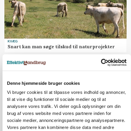
KVÆG
Snart kan man søge tilskud til naturprojekter
Annonce
PLANTER
Før såmaskinen kører: Her er efterårets største
skadedyrsrisici
Denne hjemmeside bruger cookies
Vi bruger cookies til at tilpasse vores indhold og annoncer,
Annonce
til at vise dig funktioner til sociale medier og til at
Loading...
analysere vores trafik. Vi deler også oplysninger om din
brug af vores website med vores partnere inden for
sociale medier, annonceringspartnere og analysepartnere.
Vores partnere kan kombinere disse data med andre