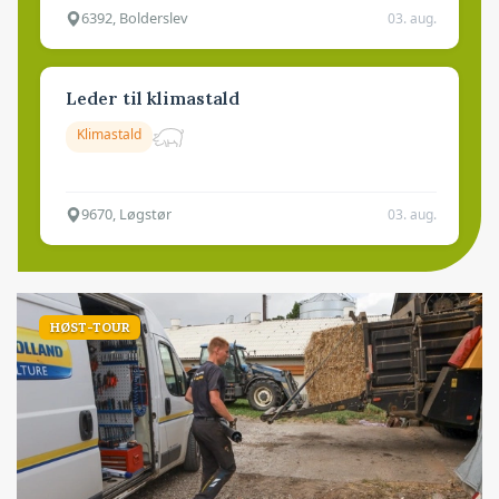
6392, Bolderslev
03. aug.
Leder til klimastald
Klimastald
9670, Løgstør
03. aug.
HØST-TOUR