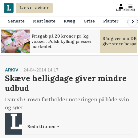
Læs e-avisen
LOGIN
MENU
Seneste
Mest læste
Kvæg
Grise
Planter
Mask
Prisgab på 20 kroner pr. kg
Rådgiver om DB-
vokser: Polsk kylling presser
give store bespa
markedet
ARKIV
24-04-2014 14:17
Skæve helligdage giver mindre
udbud
Danish Crown fastholder noteringen på både svin
og søer
Redaktionen