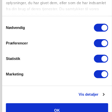
oplysninger, du har givet dem, eller som de har indsamlet
fra din brug af deres tjenester. Du samtykker til vores
cookies, hvis du fortsætter med at anvende vores
hjemmeside.
Samtykkevalg
Nødvendig
Præferencer
MARKED
Uændret notering: Spæde lyspunkter i fortsat
presset marked for oksekød
Statistik
Marketing
Vis detaljer
OK