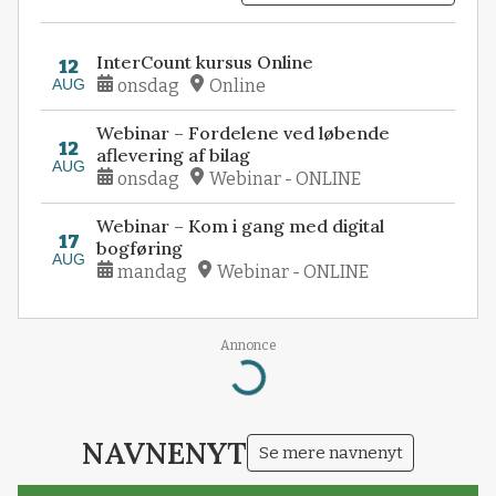
InterCount kursus Online
12
AUG
onsdag
Online
Webinar – Fordelene ved løbende
12
aflevering af bilag
AUG
onsdag
Webinar - ONLINE
Webinar – Kom i gang med digital
17
bogføring
AUG
mandag
Webinar - ONLINE
Annonce
Loading...
NAVNENYT
Se mere navnenyt