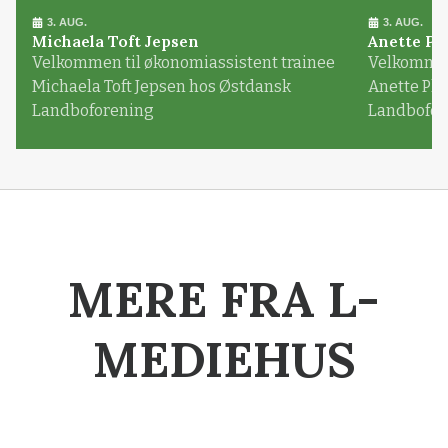
3. AUG.
3. AUG.
Michaela Toft Jepsen
Anette Pl
Velkommen til økonomiassistent trainee
Velkommen 
Michaela Toft Jepsen hos Østdansk
Anette Pl
Landboforening
Landbofor
MERE FRA L-
MEDIEHUS