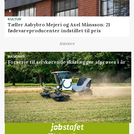
KULTUR
Tæller Aabybro Mejeri og Axel Månsson: 21
fødevareproducenter indstillet til pris
Annonce
MASKINER
Forserie til selvkørende skårlægger afprøves i år
Annonce
Loading...
Jobs
i samarbejde med