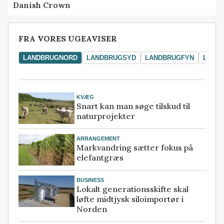
Danish Crown
FRA VORES UGEAVISER
LANDBRUGNORD
LANDBRUGSYD
LANDBRUGFYN
LAND
KVÆG
Snart kan man søge tilskud til
naturprojekter
ARRANGEMENT
Markvandring sætter fokus på
elefantgræs
BUSINESS
Lokalt generationsskifte skal
løfte midtjysk siloimportør i
Norden