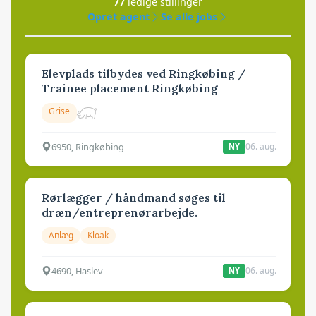
77
ledige stillinger
Opret agent
Se alle jobs
Elevplads tilbydes ved Ringkøbing /
Trainee placement Ringkøbing
Grise
6950, Ringkøbing
06. aug.
NY
Rørlægger / håndmand søges til
dræn/entreprenørarbejde.
Anlæg
Kloak
4690, Haslev
06. aug.
NY