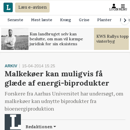
Læs e-avisen
LOGIN
MENU
Seneste
Mest læste
Kvæg
Grise
Planter
Mask
Kun landbruget selv kan
KWS Rallys toppe
beslutte, om man vil kæmpe
vinterbyg
juridisk for sin eksistens
ARKIV
15-04-2014 15:25
Malkekøer kan muligvis få
glæde af energi-biprodukter
Forskere fra Aarhus Universitet har undersøgt, om
malkekøer kan udnytte biprodukter fra
bioenergiproduktion
Redaktionen