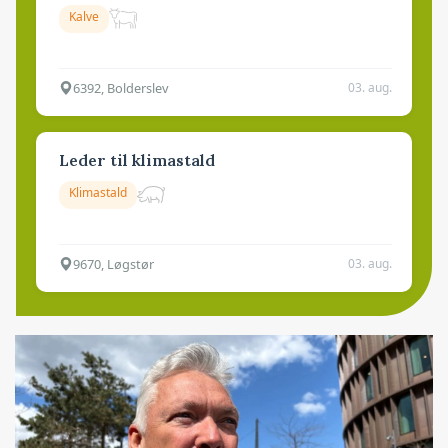
Kalve
6392, Bolderslev
03. aug.
Leder til klimastald
Klimastald
9670, Løgstør
03. aug.