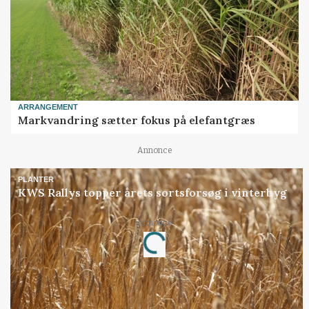
ARRANGEMENT
Markvandring sætter fokus på elefantgræs
Annonce
PLANTER
KWS Rallys topper årets sortsforsøg i vinterbyg
Annonce
Loading...
Jobs