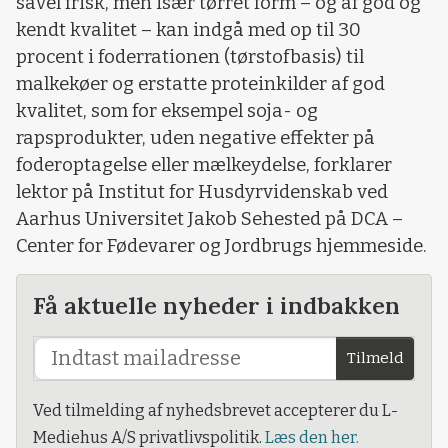
såvel frisk, men især tørret form – og af god og
kendt kvalitet – kan indgå med op til 30
procent i foderrationen (tørstofbasis) til
malkekøer og erstatte proteinkilder af god
kvalitet, som for eksempel soja- og
rapsprodukter, uden negative effekter på
foderoptagelse eller mælkeydelse, forklarer
lektor på Institut for Husdyrvidenskab ved
Aarhus Universitet Jakob Sehested på DCA –
Center for Fødevarer og Jordbrugs hjemmeside.
Få aktuelle nyheder i indbakken
Tilmeld
Ved tilmelding af nyhedsbrevet accepterer du L-
Mediehus A/S privatlivspolitik.
Læs den her.