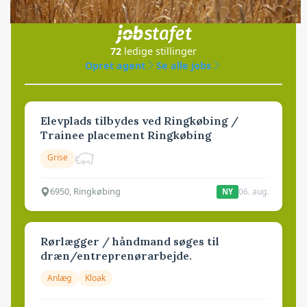
i samarbejde med
72
ledige stillinger
Opret agent
Se alle jobs
Elevplads tilbydes ved Ringkøbing /
Trainee placement Ringkøbing
Grise
6950, Ringkøbing
06. aug.
NY
Rørlægger / håndmand søges til
dræn/entreprenørarbejde.
Anlæg
Kloak