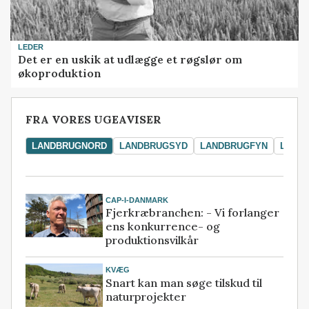
LEDER
Det er en uskik at udlægge et røgslør om
økoproduktion
FRA VORES UGEAVISER
LANDBRUGNORD
LANDBRUGSYD
LANDBRUGFYN
LAND
CAP-I-DANMARK
Fjerkræbranchen: - Vi forlanger
ens konkurrence- og
produktionsvilkår
KVÆG
Snart kan man søge tilskud til
naturprojekter