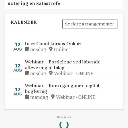
notering en katastrofe
KALENDER
Se flere arrangementer
InterCount kursus Online
12
AUG
onsdag
Online
Webinar – Fordelene ved løbende
12
aflevering af bilag
AUG
onsdag
Webinar - ONLINE
Webinar – Kom i gang med digital
17
bogføring
AUG
mandag
Webinar - ONLINE
Loading...
Annonce