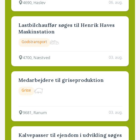
4690, Haslev
06. aug.
Lastbilchauffør søges til Henrik Haves
Maskinstation
Godstransport
4700, Næstved
03. aug.
Medarbejdere til griseproduktion
Grise
9681, Ranum
03. aug.
Kalvepasser til ejendom i udvikling søges