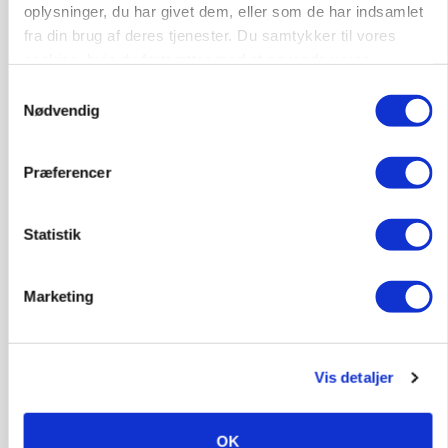
oplysninger, du har givet dem, eller som de har indsamlet
fra din brug af deres tjenester. Du samtykker til vores
cookies, hvis du fortsætter med at anvende vores
hjemmeside.
Samtykkevalg
Nødvendig
Præferencer
MARKED
Russisk mælkepris dykker 23 procent
Statistik
Annonce
Marketing
BUSINESS
Fra mark til mur: Byggeriet kan åbne nyt
marked for biokul
Loading...
Vis detaljer
Annonce
OK