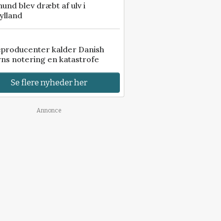
 hund blev dræbt af ulv i
ylland
eproducenter kalder Danish
ns notering en katastrofe
Se flere nyheder her
Annonce