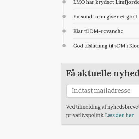
LMO har krydset Limfjord
En sund tarm giver et god
Klar til DM-revanche
God tilslutning til »DM i Kl
Få aktuelle nyhe
Ved tilmelding af nyhedsbreve
privatlivspolitik.
Læs den her.