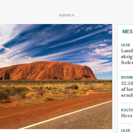
Annonce
MES
ULVE
Land
skrig
fode
BUSIN
32.50
af la
sende
KULT
Herr
ULVE