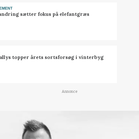
EMENT
ndring sætter fokus på elefantgræs
R
llys topper årets sortsforsøg i vinterbyg
Annonce