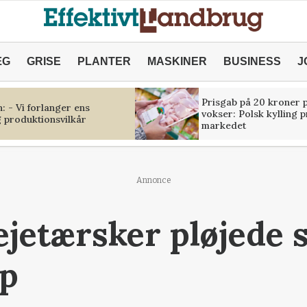
ÆG
GRISE
PLANTER
MASKINER
BUSINESS
J
Prisgab på 20 kroner p
 - Vi forlanger ens
vokser: Polsk kylling 
 produktionsvilkår
markedet
Annonce
ejetærsker pløjede 
op