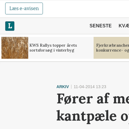
Læs e-avisen
SENESTE
KV
KWS Rallys topper årets
Fjerkræbranchen:
sortsforsøg i vinterbyg
konkurrence- og
ARKIV
11-04-2014 13:23
Fører af m
kantpæle 