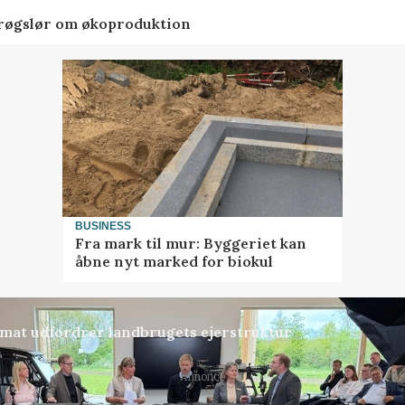
t røgslør om økoproduktion
BUSINESS
Fra mark til mur: Byggeriet kan
åbne nyt marked for biokul
ormat udfordrer landbrugets ejerstruktur
Annonce