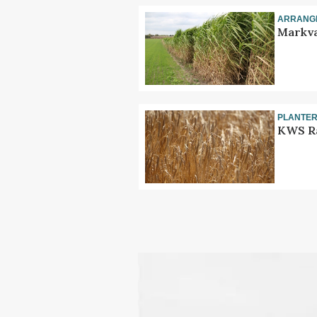
ARRANG
Markva
PLANTE
KWS Ra