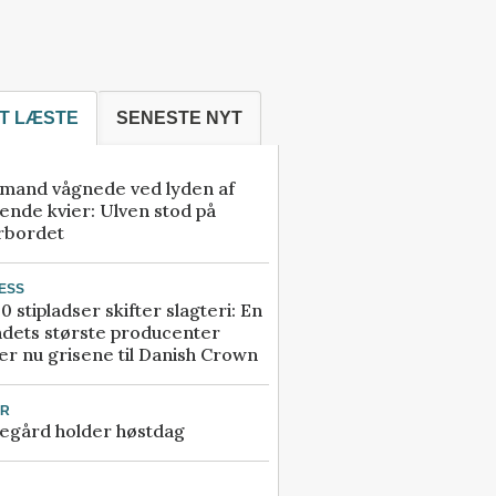
T LÆSTE
SENESTE NYT
mand vågnede ved lyden af
ende kvier: Ulven stod på
rbordet
ESS
0 stipladser skifter slagteri: En
ndets største producenter
r nu grisene til Danish Crown
UR
egård holder høstdag