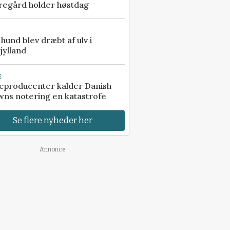
regård holder høstdag
e hund blev dræbt af ulv i
jylland
E
eproducenter kalder Danish
ns notering en katastrofe
Se flere nyheder her
Annonce