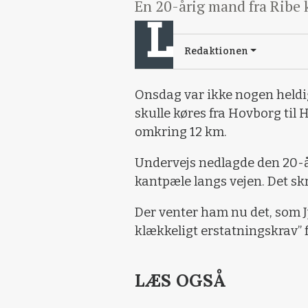
En 20-årig mand fra Ribe k
Redaktionen
Onsdag var ikke nogen heldig
skulle køres fra Hovborg til
omkring 12 km.
Undervejs nedlagde den 20-å
kantpæle langs vejen. Det sk
Der venter ham nu det, som 
klækkeligt erstatningskrav” f
LÆS OGSÅ