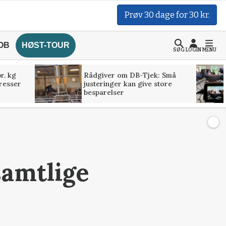
Prøv 30 dage for 30 kr.
OB
HØST-TOUR
SØG
LOGIN
MENU
r. kg
Rådgiver om DB-Tjek: Små
presser
justeringer kan give store
besparelser
samtlige