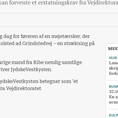
an forvente et erstatningskrav fra Vejdirektor
 dag for føreren af en mejetærsker, der
 Holsted ad Grindstedvej – en strækning på
MES
ULVE
rige mand fra Ribe nemlig samtlige
Lan
skri
river JydskeVestkysten.
fod
JydskeVestkysten betegner som ”et
BUSI
ra Vejdirektoratet.
32.5
En a
send
KULT