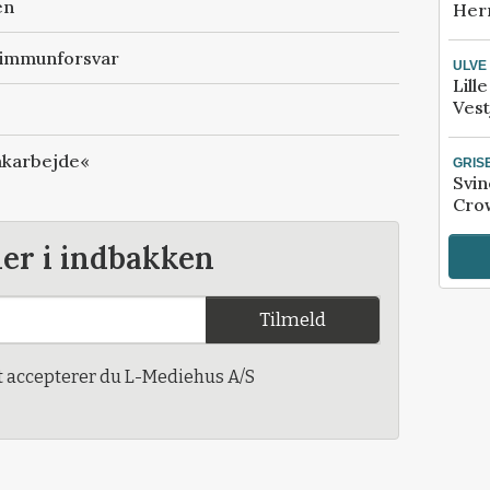
en
Her
t immunforsvar
ULVE
Lill
Vest
oakarbejde«
GRIS
Svin
Crow
der i indbakken
Tilmeld
t accepterer du L-Mediehus A/S