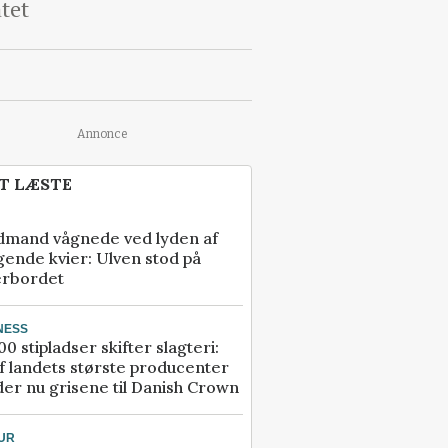
atet
Annonce
T LÆSTE
dmand vågnede ved lyden af
gende kvier: Ulven stod på
erbordet
NESS
00 stipladser skifter slagteri:
f landets største producenter
er nu grisene til Danish Crown
UR