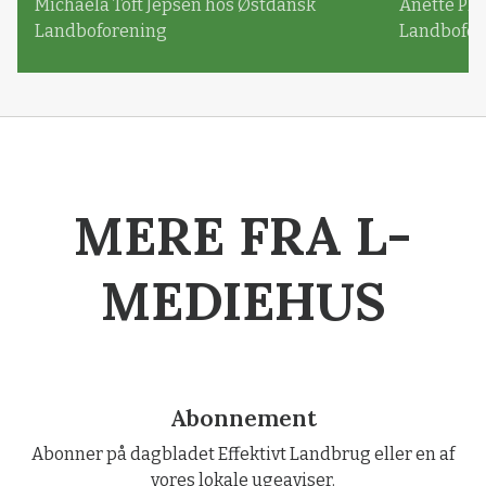
Michaela Toft Jepsen hos Østdansk
Anette Pl
Landboforening
Landbofor
MERE FRA L-
MEDIEHUS
Abonnement
Abonner på dagbladet Effektivt Landbrug eller en af
vores lokale ugeaviser.