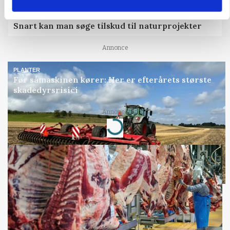
KVÆG
Snart kan man søge tilskud til naturprojekter
Annonce
PLANTER
Før såmaskinen kører: Her er efterårets største
skadedyrsrisici
Loading...
Annonce