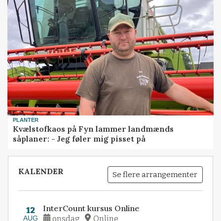
PLANTER
Kvælstofkaos på Fyn lammer landmænds
såplaner: - Jeg føler mig pisset på
KALENDER
Se flere arrangementer
InterCount kursus Online
12
AUG
onsdag
Online