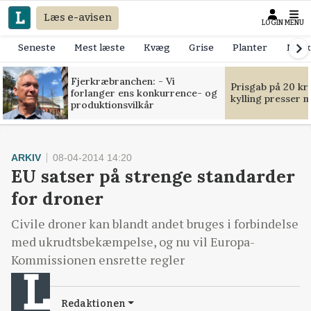
Læs e-avisen
LOGIN
MENU
Seneste
Mest læste
Kvæg
Grise
Planter
Mask
Fjerkræbranchen: - Vi
Prisgab på 20 kr
forlanger ens konkurrence- og
kylling presser 
produktionsvilkår
ARKIV
08-04-2014 14:20
EU satser på strenge standarder
for droner
Civile droner kan blandt andet bruges i forbindelse
med ukrudtsbekæmpelse, og nu vil Europa-
Kommissionen ensrette regler
Redaktionen