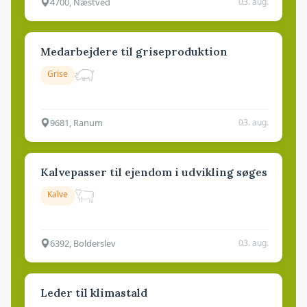
4700, Næstved
03. aug.
Medarbejdere til griseproduktion
Grise
9681, Ranum
03. aug.
Kalvepasser til ejendom i udvikling søges
Kalve
6392, Bolderslev
03. aug.
Leder til klimastald