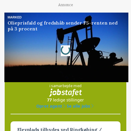
Annonce
MARKED
Olieprisfald og fredshåb sender F5-renten ned
på 3 procent
Loading...
Annonce
Jobs
i samarbejde med
77
ledige stillinger
Opret agent
Se alle jobs
Elevplads tilbydes ved Ringkøbing /