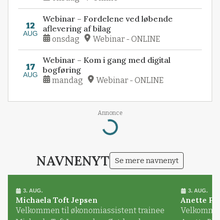
Webinar – Fordelene ved løbende
12
aflevering af bilag
AUG
onsdag
Webinar - ONLINE
Webinar – Kom i gang med digital
17
bogføring
AUG
mandag
Webinar - ONLINE
Loading...
Annonce
NAVNENYT
Se mere navnenyt
3. AUG.
3. AUG.
Michaela Toft Jepsen
Anette Pl
Velkommen til økonomiassistent trainee
Velkommen 