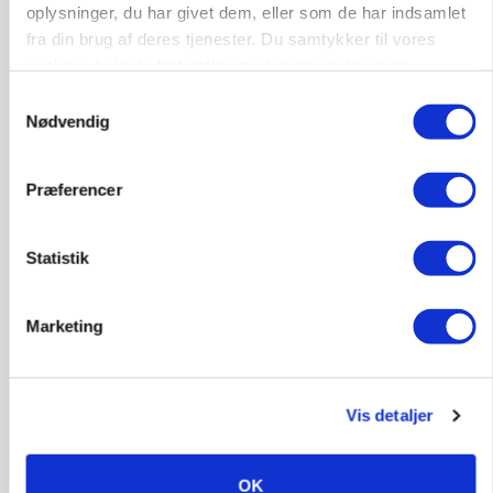
oplysninger, du har givet dem, eller som de har indsamlet
fra din brug af deres tjenester. Du samtykker til vores
cookies, hvis du fortsætter med at anvende vores
hjemmeside.
Samtykkevalg
POLITIK
Nødvendig
»Nu stopper I«: Landbrugsdebattør og
protestgruppe vil demonstrere mod ny
gødskningslov
Præferencer
Annonce
Statistik
Marketing
Vis detaljer
OK