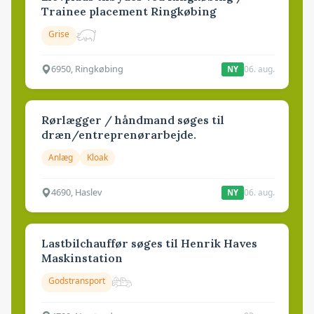
Trainee placement Ringkøbing
Grise
6950, Ringkøbing
06. aug.
NY
Rørlægger / håndmand søges til
dræn/entreprenørarbejde.
Anlæg
Kloak
4690, Haslev
06. aug.
NY
Lastbilchauffør søges til Henrik Haves
Maskinstation
Godstransport