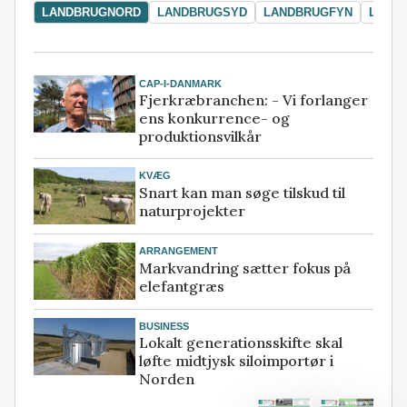
LANDBRUGNORD
LANDBRUGSYD
LANDBRUGFYN
LAND
CAP-I-DANMARK
Fjerkræbranchen: - Vi forlanger
ens konkurrence- og
produktionsvilkår
KVÆG
Snart kan man søge tilskud til
naturprojekter
ARRANGEMENT
Markvandring sætter fokus på
elefantgræs
BUSINESS
Lokalt generationsskifte skal
løfte midtjysk siloimportør i
Norden