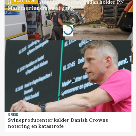
HØST-TOUR
18 montører står klar i høsten: Sådan holder PN
Maskiner landmænd i gang
Loading...
Annonce
GRISE
Svineproducenter kalder Danish Crowns
notering en katastrofe