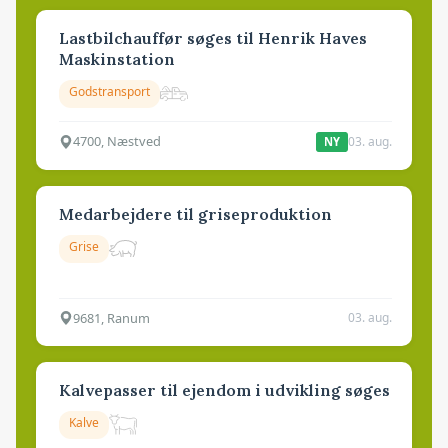
Lastbilchauffør søges til Henrik Haves
Maskinstation
Godstransport
4700, Næstved
03. aug.
NY
Medarbejdere til griseproduktion
Grise
9681, Ranum
03. aug.
Kalvepasser til ejendom i udvikling søges
Kalve