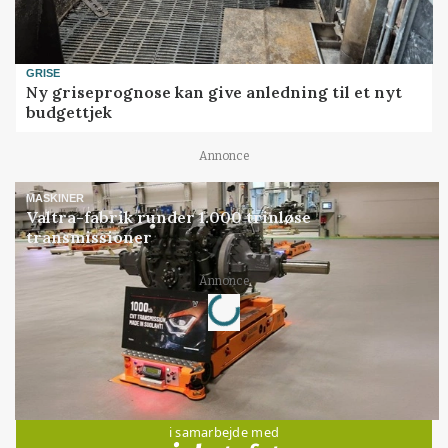
GRISE
Ny griseprognose kan give anledning til et nyt
budgettjek
Annonce
MASKINER
Valtra-fabrik runder 1.000 trinløse
transmissioner
Loading...
Annonce
Jobs
i samarbejde med