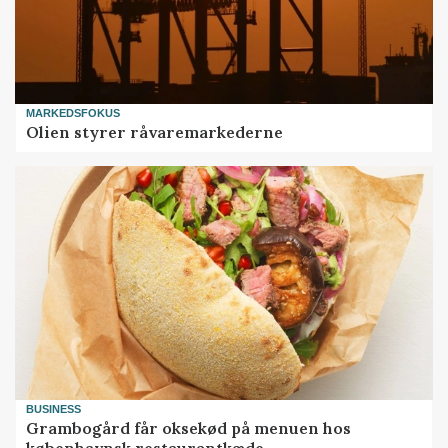
MARKEDSFOKUS
Olien styrer råvaremarkederne
BUSINESS
Grambogård får oksekød på menuen hos
københavnsk restaurantkæde