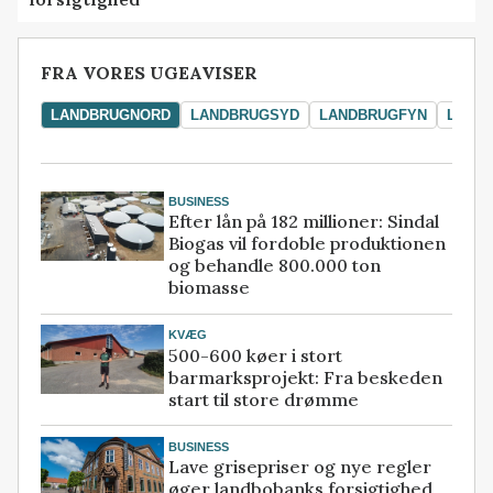
FRA VORES UGEAVISER
LANDBRUGNORD
LANDBRUGSYD
LANDBRUGFYN
LAND
BUSINESS
Efter lån på 182 millioner: Sindal
Biogas vil fordoble produktionen
og behandle 800.000 ton
biomasse
KVÆG
500-600 køer i stort
barmarksprojekt: Fra beskeden
start til store drømme
BUSINESS
Lave grisepriser og nye regler
øger landbobanks forsigtighed