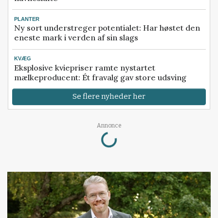
PLANTER
Ny sort understreger potentialet: Har høstet den
eneste mark i verden af sin slags
KVÆG
Eksplosive kviepriser ramte nystartet
mælkeproducent: Ét fravalg gav store udsving
Se flere nyheder her
Loading...
Annonce