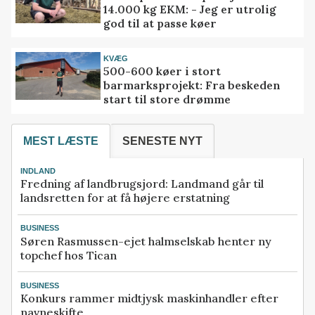
14.000 kg EKM: - Jeg er utrolig
god til at passe køer
KVÆG
500-600 køer i stort
barmarksprojekt: Fra beskeden
start til store drømme
MEST LÆSTE
SENESTE NYT
INDLAND
Fredning af landbrugsjord: Landmand går til
landsretten for at få højere erstatning
BUSINESS
Søren Rasmussen-ejet halmselskab henter ny
topchef hos Tican
BUSINESS
Konkurs rammer midtjysk maskinhandler efter
navneskifte