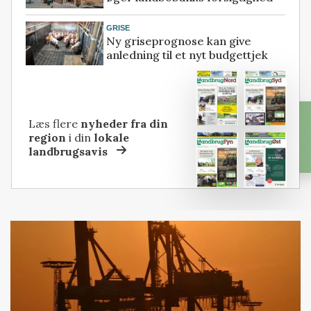
GRISE
Ny griseprognose kan give
anledning til et nyt budgettjek
Læs flere
nyheder fra din
region
i din
lokale
landbrugsavis