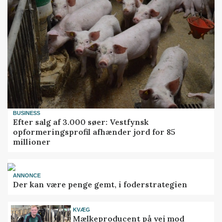
BUSINESS
Efter salg af 3.000 søer: Vestfynsk
opformeringsprofil afhænder jord for 85
millioner
ANNONCE
Der kan være penge gemt, i foderstrategien
KVÆG
Mælkeproducent på vej mod