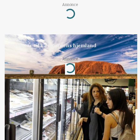
Annonce
Loading...
KULTUR
Studietur til kænguruens hjemland
Annonce
Loading...