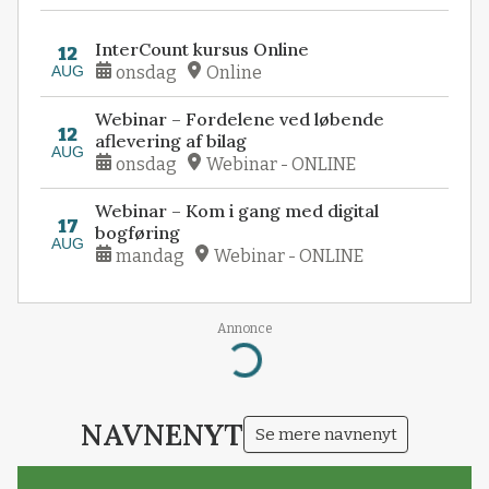
InterCount kursus Online
12
AUG
onsdag
Online
Webinar – Fordelene ved løbende
12
aflevering af bilag
AUG
onsdag
Webinar - ONLINE
Webinar – Kom i gang med digital
17
bogføring
AUG
mandag
Webinar - ONLINE
Annonce
Loading...
NAVNENYT
Se mere navnenyt