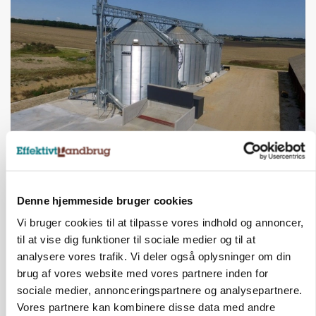
BUSINESS
Lokalt generationsskifte skal løfte midtjysk
siloimportør i Norden
Denne hjemmeside bruger cookies
Annonce
Vi bruger cookies til at tilpasse vores indhold og annoncer,
til at vise dig funktioner til sociale medier og til at
analysere vores trafik. Vi deler også oplysninger om din
brug af vores website med vores partnere inden for
sociale medier, annonceringspartnere og analysepartnere.
Vores partnere kan kombinere disse data med andre