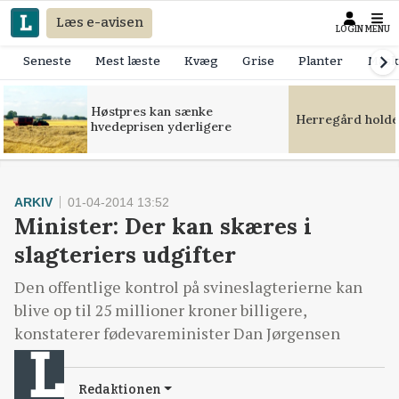
Læs e-avisen
LOGIN
MENU
Seneste
Mest læste
Kvæg
Grise
Planter
Mask
Høstpres kan sænke
Herregård holde
hvedeprisen yderligere
ARKIV
01-04-2014 13:52
Minister: Der kan skæres i
slagteriers udgifter
Den offentlige kontrol på svineslagterierne kan
blive op til 25 millioner kroner billigere,
konstaterer fødevareminister Dan Jørgensen
Redaktionen