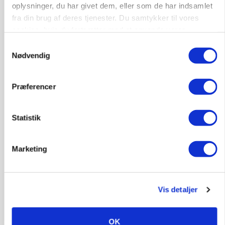
oplysninger, du har givet dem, eller som de har indsamlet
fra din brug af deres tjenester. Du samtykker til vores
cookies, hvis du fortsætter med at anvende vores
hjemmeside.
Samtykkevalg
Nødvendig
BUSINESS
Efter fire årtier: Familieejet vestjysk producent
af staldinventar får ny medejer
Præferencer
Annonce
Statistik
KULTUR
Største Manitou fik gammel vindmølle til at
snurre igen
Marketing
Annonce
Loading...
Vis detaljer
OK