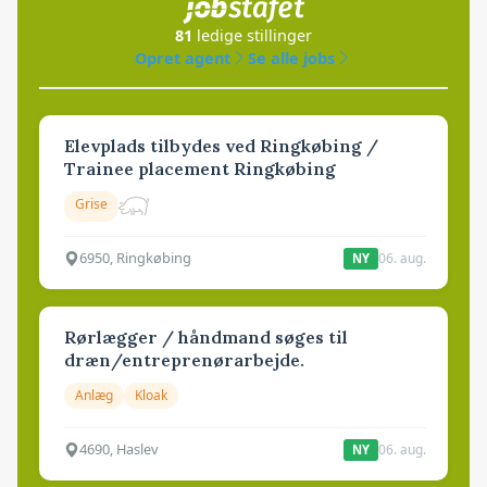
81
ledige stillinger
Opret agent
Se alle jobs
Elevplads tilbydes ved Ringkøbing /
Trainee placement Ringkøbing
Grise
6950, Ringkøbing
06. aug.
NY
Rørlægger / håndmand søges til
dræn/entreprenørarbejde.
Anlæg
Kloak
4690, Haslev
06. aug.
NY