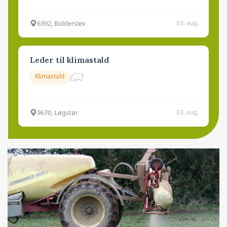
6392, Bolderslev
03. aug.
Leder til klimastald
Klimastald
9670, Løgstør
03. aug.