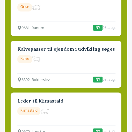
Grise
9681, Ranum
03. aug.
NY
Kalvepasser til ejendom i udvikling søges
Kalve
6392, Bolderslev
03. aug.
NY
Leder til klimastald
Klimastald
9670, Løgstør
03. aug.
NY