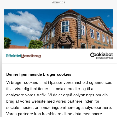
Annonce
BUSINESS
Denne hjemmeside bruger cookies
Lave grisepriser og nye regler øger landbobanks
Vi bruger cookies til at tilpasse vores indhold og annoncer,
forsigtighed
til at vise dig funktioner til sociale medier og til at
analysere vores trafik. Vi deler også oplysninger om din
Annonce
brug af vores website med vores partnere inden for
KLUMME
sociale medier, annonceringspartnere og analysepartnere.
Ny griseprognose kan give anledning til et nyt
Vores partnere kan kombinere disse data med andre
budgettjek