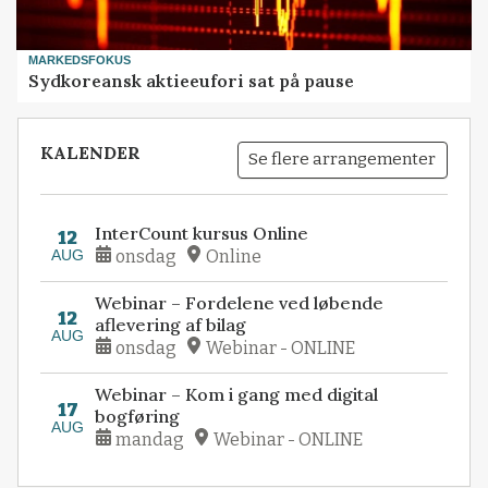
MARKEDSFOKUS
Sydkoreansk aktieeufori sat på pause
KALENDER
Se flere arrangementer
InterCount kursus Online
12
AUG
onsdag
Online
Webinar – Fordelene ved løbende
12
aflevering af bilag
AUG
onsdag
Webinar - ONLINE
Webinar – Kom i gang med digital
17
bogføring
AUG
mandag
Webinar - ONLINE