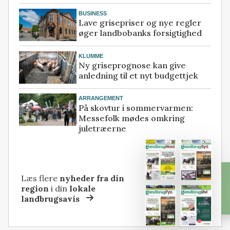
BUSINESS
Lave grisepriser og nye regler
øger landbobanks forsigtighed
KLUMME
Ny griseprognose kan give
anledning til et nyt budgettjek
ARRANGEMENT
På skovtur i sommervarmen:
Messefolk mødes omkring
juletræerne
Læs flere
nyheder fra din
region
i din
lokale
landbrugsavis