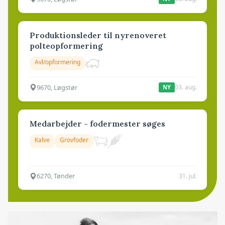
Produktionsleder til nyrenoveret
polteopformering
Avl/opformering
9670, Løgstør
03. aug.
NY
Medarbejder - fodermester søges
Kalve
Grovfoder
6270, Tønder
31. jul.