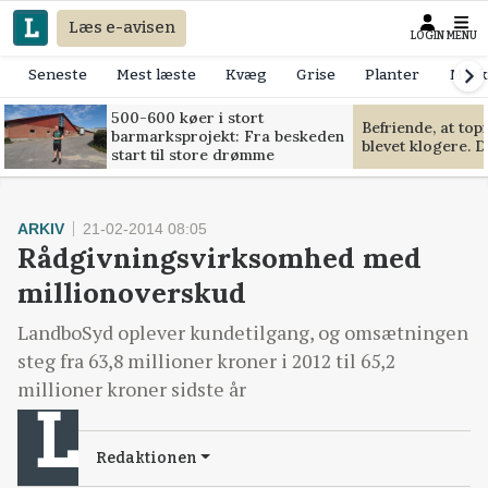
Læs e-avisen
LOGIN
MENU
Seneste
Mest læste
Kvæg
Grise
Planter
Mask
500-600 køer i stort
Befriende, at to
barmarksprojekt: Fra beskeden
blevet klogere. D
start til store drømme
ARKIV
21-02-2014 08:05
Rådgivningsvirksomhed med
millionoverskud
LandboSyd oplever kundetilgang, og omsætningen
steg fra 63,8 millioner kroner i 2012 til 65,2
millioner kroner sidste år
Redaktionen