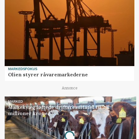
MARKEDSFOKUS
Olien styrer råvaremarkederne
Annonce
MARKED
Malkekvæg løftede driftsresultatet til 2,8
millioner kroner
Annonce