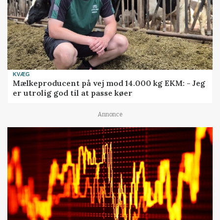
KVÆG
Mælkeproducent på vej mod 14.000 kg EKM: - Jeg
er utrolig god til at passe køer
Annonce