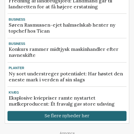
Fredning af landbrugsjord: Landmand går til
landsretten for at få højere erstatning
BUSINESS
Søren Rasmussen-ejet halmselskab henter ny
topchef hos Tican
BUSINESS
Konkurs rammer midtjysk maskinhandler efter
navneskifte
PLANTER
Ny sort understreger potentialet: Har høstet den
eneste mark i verden af sin slags
KVÆG
Eksplosive kviepriser ramte nystartet
mælkeproducent: Ét fravalg gav store udsving
Se flere nyheder her
Annonce