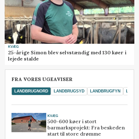
KVÆG
25-årige Simon blev selvstændig med 130 køer i
lejede stalde
FRA VORES UGEAVISER
LANDBRUGNORD
LANDBRUGSYD
LANDBRUGFYN
LAND
KVÆG
500-600 køer i stort
barmarksprojekt: Fra beskeden
start til store drømme