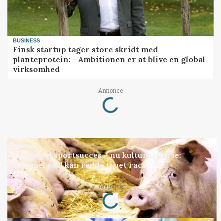
BUSINESS
Finsk startup tager store skridt med
planteprotein: - Ambitionen er at blive en global
virksomhed
Annonce
Loading...
GRISE
Engang eksportsucces – nu kulturhistorie:
Gammel sæd kan redde truet race
Annonce
Loading...