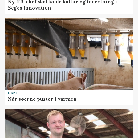
Ny HR-chef skal koble kultur og forretning i
Seges Innovation
GRISE
Når søerne puster i varmen