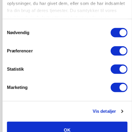
oplysninger, du har givet dem, eller som de har indsamlet
fra din brug af deres tjenester. Du samtykker til vores
Annonce
cookies, hvis du fortsætter med at anvende vores
Loading...
hjemmeside.
Samtykkevalg
Nødvendig
Præferencer
Statistik
Marketing
BUSINESS
Grambogård får oksekød på menuen hos
Vis detaljer
københavnsk restaurantkæde
OK