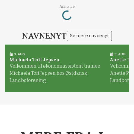
Annonce
Loading...
NAVNENYT
Se mere navnenyt
3. AUG.
3. AUG.
Michaela Toft Jepsen
Anette Pl
Velkommen til økonomiassistent trainee
Velkommen 
Michaela Toft Jepsen hos Østdansk
Anette Pl
Landboforening
Landbofor