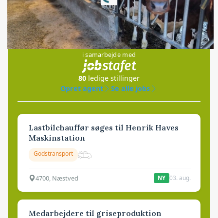
Loading...
Jobs
i samarbejde med
80
ledige stillinger
Opret agent
Se alle jobs
Lastbilchauffør søges til Henrik Haves
Maskinstation
Godstransport
4700, Næstved
03. aug.
NY
Medarbejdere til griseproduktion