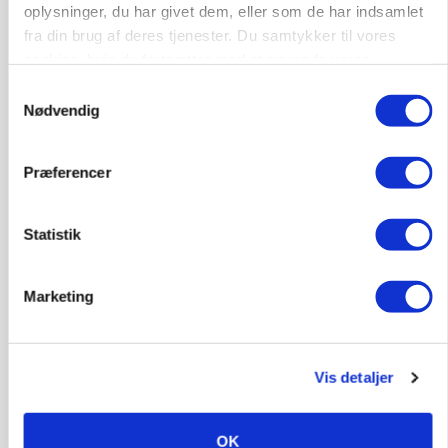
oplysninger, du har givet dem, eller som de har indsamlet
fra din brug af deres tjenester. Du samtykker til vores
cookies, hvis du fortsætter med at anvende vores
hjemmeside.
Samtykkevalg
KVÆG
Snart kan man søge tilskud til naturprojekter
Nødvendig
Præferencer
Statistik
Marketing
Vis detaljer
PLANTER
Før såmaskinen kører: Her er efterårets største
skadedyrsrisici
OK