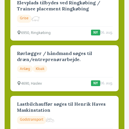
Elevplads tilbydes ved Ringkøbing /
Trainee placement Ringkøbing
Grise
6950, Ringkøbing
06. aug.
NY
Rørlægger / håndmand søges til
dræn/entreprenørarbejde.
Anlæg
Kloak
4690, Haslev
06. aug.
NY
Lastbilchauffør søges til Henrik Haves
Maskinstation
Godstransport