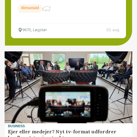
Klimastald
9670, Løgstør
03. aug.
BUSINESS
Ejer eller medejer? Nyt tv-format udfordrer