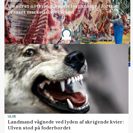
MARKED
Uændret notering: Spæde lyspunkter i fortsat
presset marked for oksekød
Annonce
Loading...
ULVE
Landmand vågnede ved lyden af skrigende kvier:
Ulven stod på foderbordet