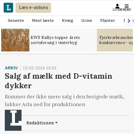
Læs e-avisen
LOGIN
MENU
Seneste
Mest læste
Kvæg
Grise
Planter
Mask
KWS Rallys topper årets
Fjerkræbranchen:
sortsforsøg i vinterbyg
konkurrence- og
ARKIV
13-02-2014 10:01
Salg af mælk med D-vitamin
dykker
Kommer der ikke mere salg i den berigede mælk,
lukker Arla ned for produktionen
Redaktionen