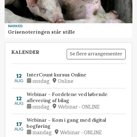
MARKED
Grisenoteringen står stille
KALENDER
Se flere arrangementer
InterCount kursus Online
12
AUG
onsdag
Online
Webinar – Fordelene ved løbende
12
aflevering af bilag
AUG
onsdag
Webinar - ONLINE
Webinar – Kom i gang med digital
17
bogføring
AUG
mandag
Webinar - ONLINE