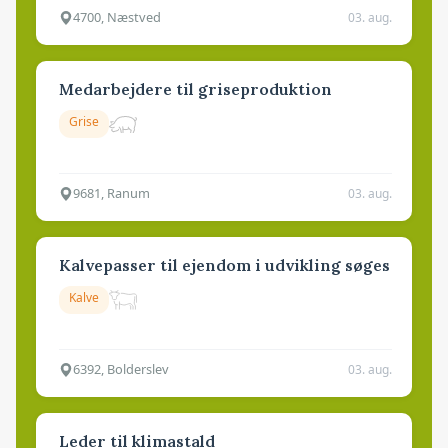
4700, Næstved
03. aug.
Medarbejdere til griseproduktion
Grise
9681, Ranum
03. aug.
Kalvepasser til ejendom i udvikling søges
Kalve
6392, Bolderslev
03. aug.
Leder til klimastald