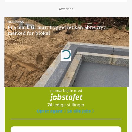
Annonce
BUSINESS
Fra mark til mur: Byggeriet kan åbne nyt
marked for biokul
Annonce
Loading...
Jobs
i samarbejde med
76
ledige stillinger
Opret agent
Se alle jobs