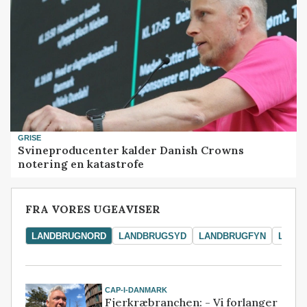
GRISE
Svineproducenter kalder Danish Crowns
notering en katastrofe
FRA VORES UGEAVISER
LANDBRUGNORD
LANDBRUGSYD
LANDBRUGFYN
LAND
CAP-I-DANMARK
Fjerkræbranchen: - Vi forlanger