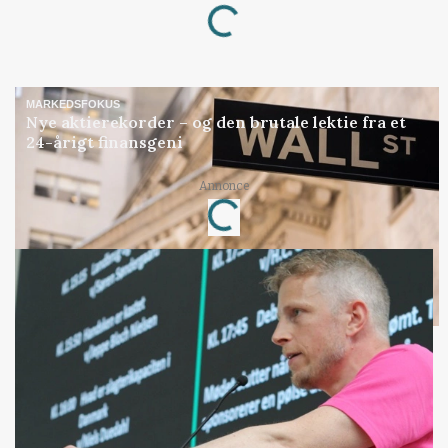
Loading...
MARKEDSFOKUS
Nye aktierekorder – og den brutale lektie fra et
24-årigt finansgeni
Loading...
Annonce