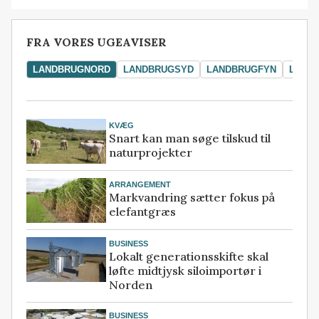
FRA VORES UGEAVISER
LANDBRUGNORD
LANDBRUGSYD
LANDBRUGFYN
LAND
KVÆG
Snart kan man søge tilskud til
naturprojekter
ARRANGEMENT
Markvandring sætter fokus på
elefantgræs
BUSINESS
Lokalt generationsskifte skal
løfte midtjysk siloimportør i
Norden
BUSINESS