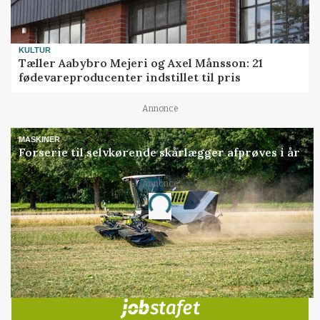
KULTUR
Tæller Aabybro Mejeri og Axel Månsson: 21
fødevareproducenter indstillet til pris
Annonce
MASKINER
Forserie til selvkørende skårlægger afprøves i år
Annonce
Loading...
Jobs
i samarbejde med