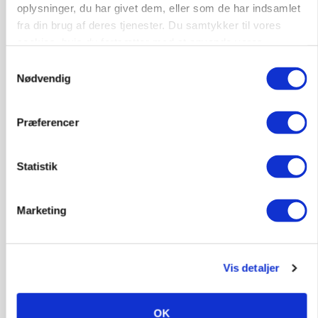
oplysninger, du har givet dem, eller som de har indsamlet
fra din brug af deres tjenester. Du samtykker til vores
cookies, hvis du fortsætter med at anvende vores
hjemmeside.
Samtykkevalg
Nødvendig
Præferencer
MARKED
Uændret notering: Spæde lyspunkter i fortsat
presset marked for oksekød
Statistik
Marketing
Vis detaljer
OK