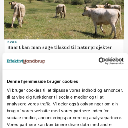
KVÆG
Snart kan man søge tilskud til naturprojekter
Annonce
PLANTER
Før såmaskinen kører: Her er efterårets største
Denne hjemmeside bruger cookies
skadedyrsrisici
Vi bruger cookies til at tilpasse vores indhold og annoncer,
Loading...
Annonce
til at vise dig funktioner til sociale medier og til at
analysere vores trafik. Vi deler også oplysninger om din
brug af vores website med vores partnere inden for
sociale medier, annonceringspartnere og analysepartnere.
Vores partnere kan kombinere disse data med andre