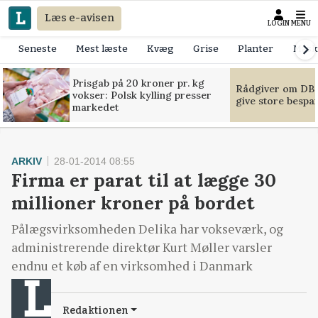
Læs e-avisen
LOGIN
MENU
Seneste
Mest læste
Kvæg
Grise
Planter
Mask
Prisgab på 20 kroner pr. kg
Rådgiver om DB-
vokser: Polsk kylling presser
give store bespa
markedet
ARKIV
28-01-2014 08:55
Firma er parat til at lægge 30
millioner kroner på bordet
Pålægsvirksomheden Delika har vokseværk, og
administrerende direktør Kurt Møller varsler
endnu et køb af en virksomhed i Danmark
Redaktionen