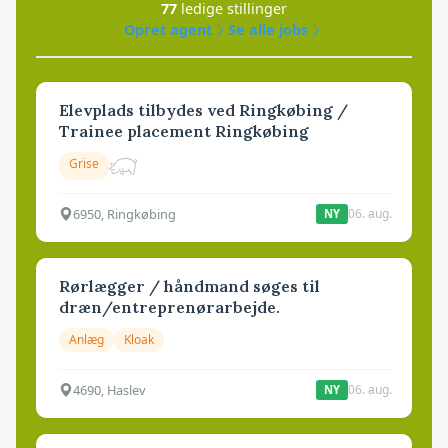
77
ledige stillinger
Opret agent
Se alle jobs
Elevplads tilbydes ved Ringkøbing /
Trainee placement Ringkøbing
Grise
6950, Ringkøbing
06. aug.
NY
Rørlægger / håndmand søges til
dræn/entreprenørarbejde.
Anlæg
Kloak
4690, Haslev
06. aug.
NY