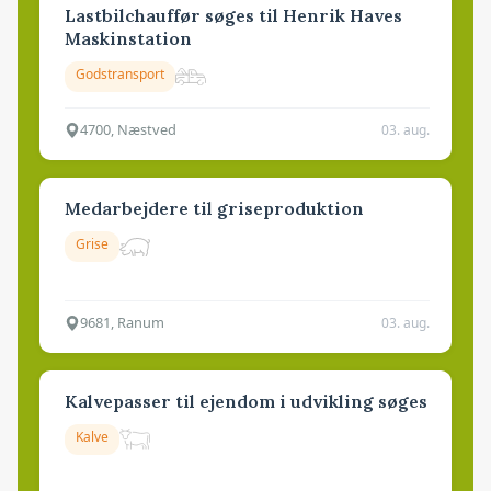
Lastbilchauffør søges til Henrik Haves
Maskinstation
Godstransport
4700, Næstved
03. aug.
Medarbejdere til griseproduktion
Grise
9681, Ranum
03. aug.
Kalvepasser til ejendom i udvikling søges
Kalve