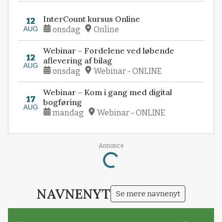
InterCount kursus Online
12
AUG
onsdag
Online
Webinar – Fordelene ved løbende
12
aflevering af bilag
AUG
onsdag
Webinar - ONLINE
Webinar – Kom i gang med digital
17
bogføring
AUG
mandag
Webinar - ONLINE
Loading...
Annonce
NAVNENYT
Se mere navnenyt