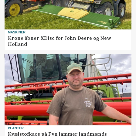
MASKINER
Krone åbner XDisc for John Deere og New
Holland
PLANTER
Kvælstofkaos på Fyn lammer landmænds