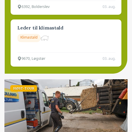
6392, Bolderslev
03. aug.
Leder til klimastald
Klimastald
9670, Løgstør
03. aug.
HØST-TOUR