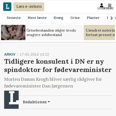
Læs e-avisen
LOGIN
MENU
Seneste
Mest læste
Kvæg
Grise
Planter
Mask
Grisebestanden stiger trods
Uændret notering
svagere avlsbestand
fortsat presset 
ARKIV
17-01-2014 14:22
Tidligere konsulent i DN er ny
spindoktor for fødevareminister
Morten Damm Krogh bliver særlig rådgiver for
fødevareminister Dan Jørgensen
Redaktionen