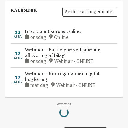
KALENDER
Se flere arrangementer
InterCount kursus Online
12
AUG
onsdag
Online
Webinar – Fordelene ved løbende
12
aflevering af bilag
AUG
onsdag
Webinar - ONLINE
Webinar – Kom i gang med digital
17
bogføring
AUG
mandag
Webinar - ONLINE
Annonce
Loading...