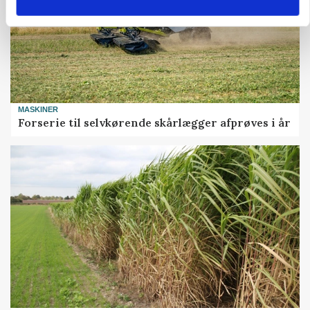
MASKINER
Forserie til selvkørende skårlægger afprøves i år