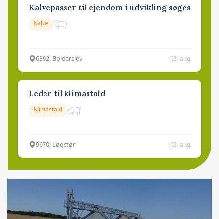
Kalvepasser til ejendom i udvikling søges
Kalve
6392, Bolderslev
03. aug.
Leder til klimastald
Klimastald
9670, Løgstør
03. aug.