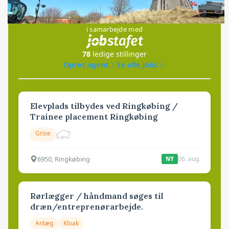
Jobs
i samarbejde med
78
ledige stillinger
Opret agent
Se alle jobs
Elevplads tilbydes ved Ringkøbing /
Trainee placement Ringkøbing
Grise
6950, Ringkøbing
06. aug.
NY
Rørlægger / håndmand søges til
dræn/entreprenørarbejde.
Anlæg
Kloak