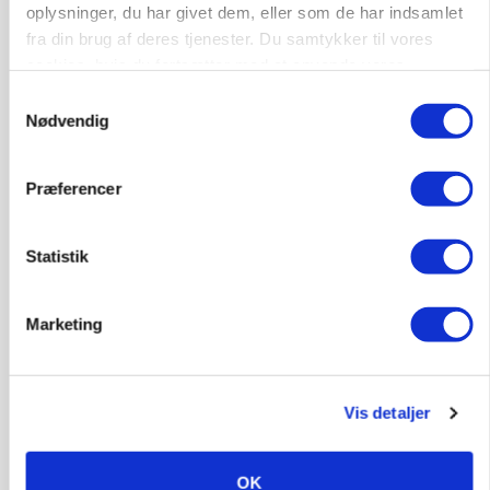
Loading...
oplysninger, du har givet dem, eller som de har indsamlet
fra din brug af deres tjenester. Du samtykker til vores
cookies, hvis du fortsætter med at anvende vores
HØST-TOUR
hjemmeside.
Samtykkevalg
Nødvendig
Præferencer
Statistik
PLANTER
Marketing
18 montører står klar i høsten: Sådan holder PN
Maskiner landmænd i gang
Vis detaljer
OK