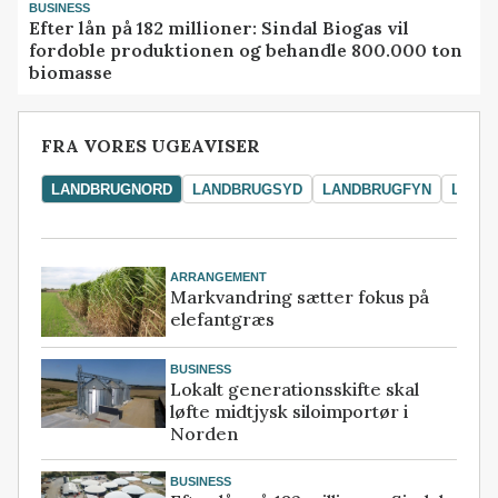
BUSINESS
Efter lån på 182 millioner: Sindal Biogas vil
fordoble produktionen og behandle 800.000 ton
biomasse
FRA VORES UGEAVISER
LANDBRUGNORD
LANDBRUGSYD
LANDBRUGFYN
LAND
ARRANGEMENT
Markvandring sætter fokus på
elefantgræs
BUSINESS
Lokalt generationsskifte skal
løfte midtjysk siloimportør i
Norden
BUSINESS