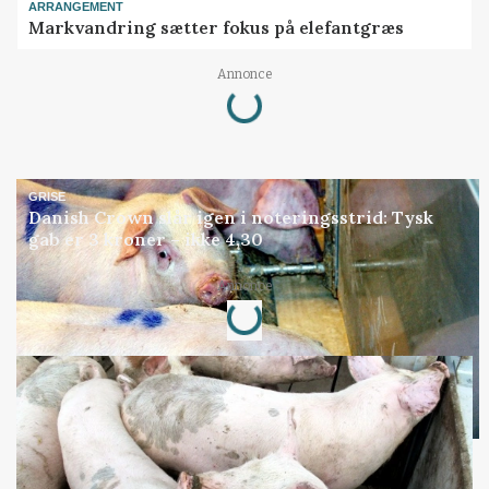
ARRANGEMENT
Markvandring sætter fokus på elefantgræs
Annonce
Loading...
GRISE
Danish Crown slår igen i noteringsstrid: Tysk
gab er 3 kroner – ikke 4,30
Annonce
Loading...