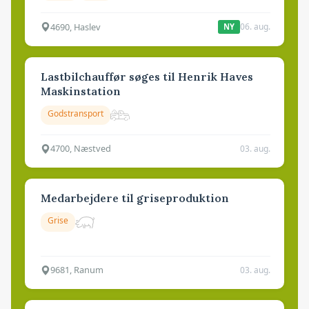
4690, Haslev
06. aug.
NY
Lastbilchauffør søges til Henrik Haves
Maskinstation
Godstransport
4700, Næstved
03. aug.
Medarbejdere til griseproduktion
Grise
9681, Ranum
03. aug.