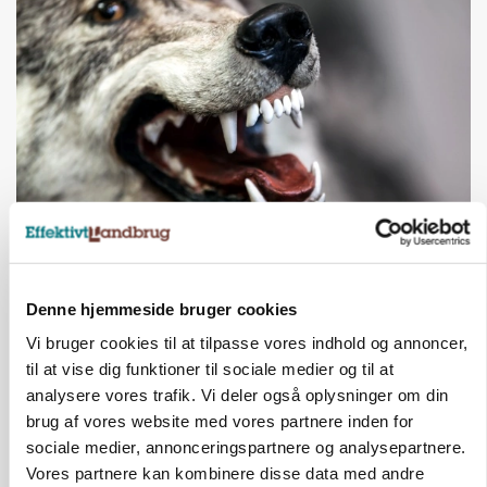
ULVE
Landmand vågnede ved lyden af skrigende kvier:
Ulven stod på foderbordet
Denne hjemmeside bruger cookies
Annonce
Vi bruger cookies til at tilpasse vores indhold og annoncer,
til at vise dig funktioner til sociale medier og til at
LEDER
analysere vores trafik. Vi deler også oplysninger om din
Det er en uskik at udlægge et røgslør om
økoproduktion
brug af vores website med vores partnere inden for
sociale medier, annonceringspartnere og analysepartnere.
Annonce
Vores partnere kan kombinere disse data med andre