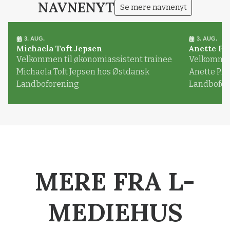
NAVNENYT
Se mere navnenyt
3. AUG.
3. AUG.
Michaela Toft Jepsen
Anette Pl
Velkommen til økonomiassistent trainee
Velkommen 
Michaela Toft Jepsen hos Østdansk
Anette Pl
Landboforening
Landbofor
MERE FRA L-
MEDIEHUS