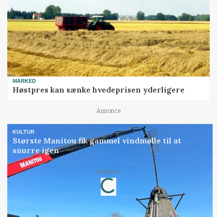
MARKED
Høstpres kan sænke hvedeprisen yderligere
Annonce
KULTUR
Største Manitou fik gammel vindmølle til at
snurre igen
Loading...
Annonce